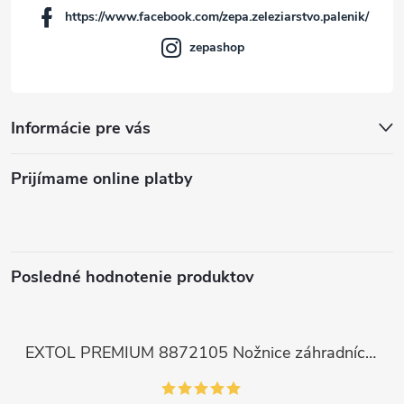
https://www.facebook.com/zepa.zeleziarstvo.palenik/
e
zepashop
Informácie pre vás
Prijímame online platby
Posledné hodnotenie produktov
EXTOL PREMIUM 8872105 Nožnice záhradnícke dlhé úzke, 200mm, max. prestrih Ø6mm