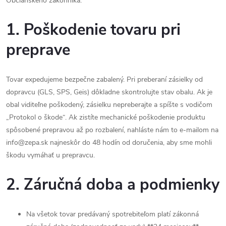
Občianskeho zákonníka.
1. Poškodenie tovaru pri
preprave
Tovar expedujeme bezpečne zabalený. Pri preberaní zásielky od
dopravcu (GLS, SPS, Geis) dôkladne skontrolujte stav obalu. Ak je
obal viditeľne poškodený, zásielku nepreberajte a spíšte s vodičom
„Protokol o škode“. Ak zistíte mechanické poškodenie produktu
spôsobené prepravou až po rozbalení, nahláste nám to e-mailom na
info@zepa.sk najneskôr do 48 hodín od doručenia, aby sme mohli
škodu vymáhať u prepravcu.
2. Záručná doba a podmienky
Na všetok tovar predávaný spotrebiteľom platí zákonná