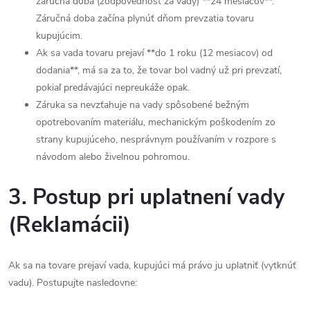
záručná doba (zodpovednosť za vady) **24 mesiacov**.
Záručná doba začína plynúť dňom prevzatia tovaru
kupujúcim.
Ak sa vada tovaru prejaví **do 1 roku (12 mesiacov) od
dodania**, má sa za to, že tovar bol vadný už pri prevzatí,
pokiaľ predávajúci nepreukáže opak.
Záruka sa nevzťahuje na vady spôsobené bežným
opotrebovaním materiálu, mechanickým poškodením zo
strany kupujúceho, nesprávnym používaním v rozpore s
návodom alebo živelnou pohromou.
3. Postup pri uplatnení vady
(Reklamácii)
Ak sa na tovare prejaví vada, kupujúci má právo ju uplatniť (vytknúť
vadu). Postupujte nasledovne: