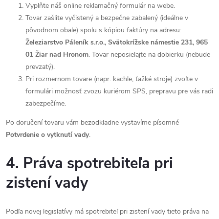
Vyplňte náš online reklamačný formulár na webe.
Tovar zašlite vyčistený a bezpečne zabalený (ideálne v
pôvodnom obale) spolu s kópiou faktúry na adresu:
Železiarstvo Páleník s.r.o., Svätokrížske námestie 231, 965
01 Žiar nad Hronom
. Tovar neposielajte na dobierku (nebude
prevzatý).
Pri rozmernom tovare (napr. kachle, ťažké stroje) zvoľte v
formulári možnosť zvozu kuriérom SPS, prepravu pre vás radi
zabezpečíme.
Po doručení tovaru vám bezodkladne vystavíme písomné
Potvrdenie o vytknutí vady
.
4. Práva spotrebiteľa pri
zistení vady
Podľa novej legislatívy má spotrebiteľ pri zistení vady tieto práva na