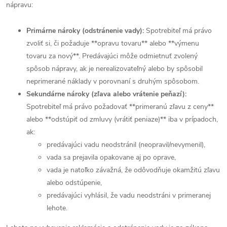
nápravu:
Primárne nároky (odstránenie vady):
Spotrebiteľ má právo
zvoliť si, či požaduje **opravu tovaru** alebo **výmenu
tovaru za nový**. Predávajúci môže odmietnuť zvolený
spôsob nápravy, ak je nerealizovateľný alebo by spôsobil
neprimerané náklady v porovnaní s druhým spôsobom.
Sekundárne nároky (zľava alebo vrátenie peňazí):
Spotrebiteľ má právo požadovať **primeranú zľavu z ceny**
alebo **odstúpiť od zmluvy (vrátiť peniaze)** iba v prípadoch,
ak:
predávajúci vadu neodstránil (neopravil/nevymenil),
vada sa prejavila opakovane aj po oprave,
vada je natoľko závažná, že odôvodňuje okamžitú zľavu
alebo odstúpenie,
predávajúci vyhlásil, že vadu neodstráni v primeranej
lehote.