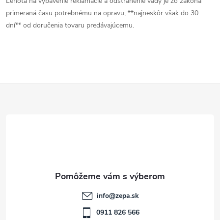
Lehota na vybavenie reklamácie a odstránenie vady je zo zákona
primeraná času potrebnému na opravu, **najneskôr však do 30
dní** od doručenia tovaru predávajúcemu.
Z
á
p
ä
t
info
@
zepa.sk
i
0911 826 566