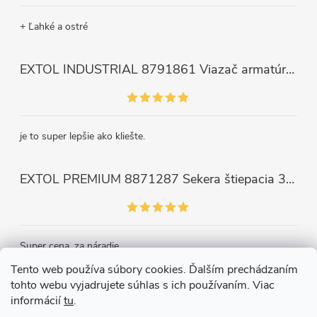
+ Ľahké a ostré
EXTOL INDUSTRIAL 8791861 Viazač armatúr aku Share20V, bez aku, drôt 0,8mm, oko 8-34mm, bezuhlíkový motor
je to super lepšie ako kliešte.
EXTOL PREMIUM 8871287 Sekera štiepacia 3500g, nylónová násada 910mm
Super cena, za náradie.
Tento web používa súbory cookies. Ďalším prechádzaním
tohto webu vyjadrujete súhlas s ich používaním. Viac
Kontakt
informácií
tu
.