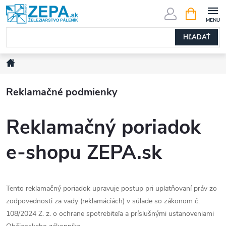
Prejsť
NÁKUPN
KOŠÍK
na
obsah
HĽADAŤ
Domov
Reklamačné podmienky
Reklamačný poriadok
e-shopu ZEPA.sk
Tento reklamačný poriadok upravuje postup pri uplatňovaní práv zo
zodpovednosti za vady (reklamáciách) v súlade so zákonom č.
108/2024 Z. z. o ochrane spotrebiteľa a príslušnými ustanoveniami