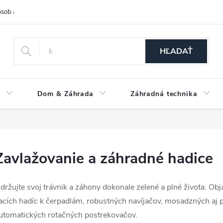
sob a cena dopravy
Spôsoby platby
O nás
Ochrana osobných
HĽADAŤ
a
Dom & Záhrada
Záhradná technika
Zavlažovanie a záhradné hadice
držujte svoj trávnik a záhony dokonale zelené a plné života. Ob
acích hadíc k čerpadlám, robustných navíjačov, mosadzných aj pl
utomatických rotačných postrekovačov.