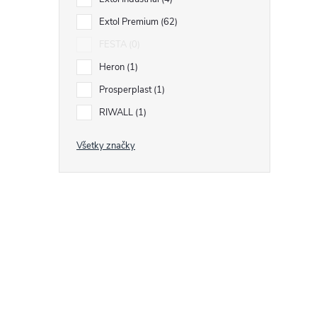
Extol Premium
62
i
FESTA
0
i
Heron
1
Prosperplast
1
RIWALL
1
Všetky značky