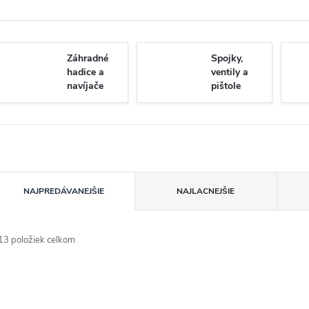
Záhradné
Spojky,
hadice a
ventily a
navíjače
pištole
R
NAJPREDÁVANEJŠIE
NAJLACNEJŠIE
a
13
položiek celkom
d
V
e
ý