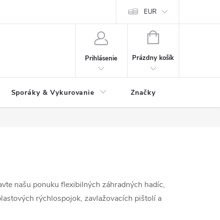
 údajov
Ako reklamovať tovar
Reklamačný formulár
EUR
Vrátenie 
NÁKUPNÝ
KOŠÍK
Prázdny košík
Prihlásenie
Sporáky & Vykurovanie
Značky
javte našu ponuku flexibilných záhradných hadíc,
astových rýchlospojok, zavlažovacích pištolí a