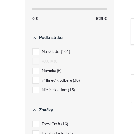
n
ý
0
€
529
€
p
Podľa štítku
a
Na sklade
101
AKCIA
0
n
Novinka
6
e
✅ Ihneď k odberu
38
Nie je skladom
15
l
1
Značky
Extol Craft
16
Extol Industrial
4