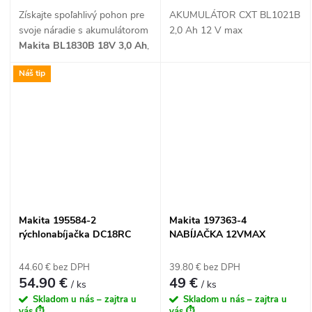
Získajte spoľahlivý pohon pre
AKUMULÁTOR CXT BL1021B
svoje náradie s akumulátorom
2,0 Ah 12 V max
Makita BL1830B 18V 3,0 Ah
,
ktorý kombinuje vysokú
Náš tip
efektivitu s bleskovým
nabíjaním už za 30 minút.
Tento odolný Li-Ion článok zo
série LXT je vybavený LED
indikátorom stavu nabitia a
robustnou vnútornou
ochranou, vďaka čomu je
ideálnym partnerom pre
každodenné náročné
nasadenie.
Makita 195584-2
Makita 197363-4
rýchlonabíjačka DC18RC
NABÍJAČKA 12VMAX
LXT 14,4V - 18V Li-Ion
DC10SB
44.60 € bez DPH
39.80 € bez DPH
54.90 €
49 €
/ ks
/ ks
Skladom u nás – zajtra u
Skladom u nás – zajtra u
vás ⏱️
vás ⏱️