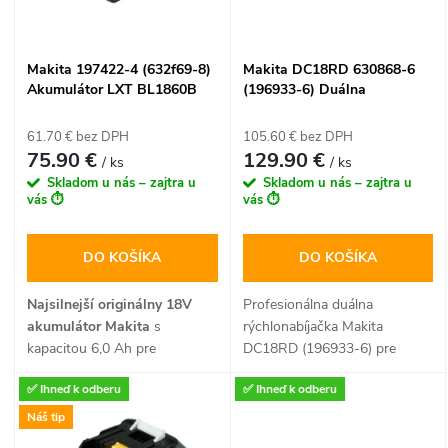
i
i
s
Makita 197422-4 (632f69-8)
Makita DC18RD 630868-6
e
Akumulátor LXT BL1860B
(196933-6) Duálna
p
18V / 6,0 Ah s indikátorom
rýchlonabíjačka LXT 14,4V –
p
nabitia
18V (2 porty)
61.70 € bez DPH
105.60 € bez DPH
r
75.90 €
129.90 €
/ ks
/ ks
r
Skladom u nás – zajtra u
Skladom u nás – zajtra u
o
vás ⏱️
vás ⏱️
o
d
DO KOŠÍKA
DO KOŠÍKA
d
u
Najsilnejší originálny 18V
Profesionálna duálna
u
akumulátor Makita
s
rýchlonabíjačka Makita
k
kapacitou 6,0 Ah pre
DC18RD (196933-6) pre
extrémne dlhú výdrž
súčasné nabíjanie dvoch
k
✅ Ihneď k odberu
✅ Ihneď k odberu
profesionálneho náradia bez
14,4V alebo 18V LXT
t
nárastu hmotnosti.
akumulátorov. Vybavená
Náš tip
t
chladiacim systémom,