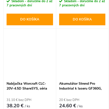
Skladom - doručíme do 2 až
Skladom - doručíme do 2 až
7 pracovných dní
7 pracovných dní
DO KOŠÍKA
DO KOŠÍKA
Nabíjačka Worcraft CLC-
Akumulátor Strend Pro
20V-4.5D ShareSYS, séria
Industrial k laseru GF360G,
S20Li, 2x aku,
3,7V
rýchlonabíjačka
31.10 € bez DPH
20 € bez DPH
38.20 €
24.60 €
/ ks
/ ks