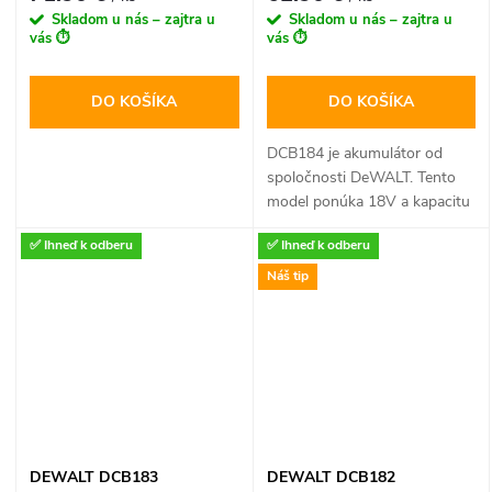
Skladom u nás – zajtra u
Skladom u nás – zajtra u
vás ⏱️
vás ⏱️
DO KOŠÍKA
DO KOŠÍKA
DCB184 je akumulátor od
spoločnosti DeWALT. Tento
model ponúka 18V a kapacitu
5,0 Ah, čo znamená, že má
✅ Ihneď k odberu
✅ Ihneď k odberu
dlhú výdrž a je vhodný na
náročné práce.
Náš tip
DEWALT DCB183
DEWALT DCB182