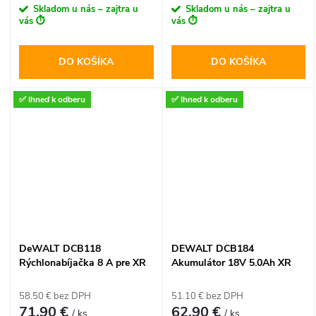
Skladom u nás – zajtra u
Skladom u nás – zajtra u
vás ⏱️
vás ⏱️
DO KOŠÍKA
DO KOŠÍKA
✅ Ihneď k odberu
✅ Ihneď k odberu
DeWALT DCB118
DEWALT DCB184
Rýchlonabíjačka 8 A pre XR
Akumulátor 18V 5.0Ah XR
18 V a XR FLEXVOLT 54 V
Li-Ion
58.50 € bez DPH
51.10 € bez DPH
71.90 €
62.90 €
/ ks
/ ks