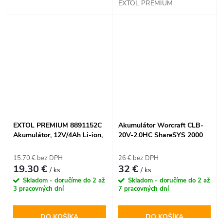
EXTOL PREMIUM
EXTOL PREMIUM 8891152C
Akumulátor Worcraft CLB-
Akumulátor, 12V/4Ah Li-ion,
20V-2.0HC ShareSYS 2000
pre 8891152
mAh, S20Li, rýchlonabíjanie
15.70 € bez DPH
26 € bez DPH
19.30 €
32 €
/ ks
/ ks
Skladom - doručíme do 2 až
Skladom - doručíme do 2 až
3 pracovných dní
7 pracovných dní
DO KOŠÍKA
DO KOŠÍKA