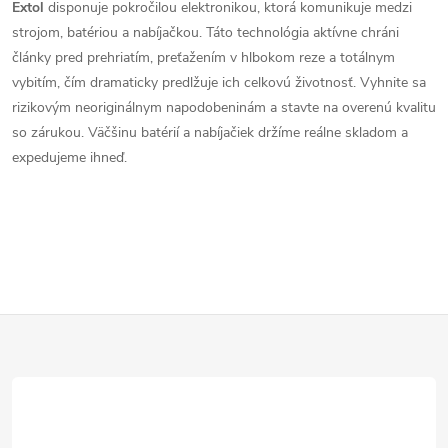
Extol
disponuje pokročilou elektronikou, ktorá komunikuje medzi
strojom, batériou a nabíjačkou. Táto technológia aktívne chráni
články pred prehriatím, preťažením v hlbokom reze a totálnym
vybitím, čím dramaticky predlžuje ich celkovú životnosť. Vyhnite sa
rizikovým neoriginálnym napodobeninám a stavte na overenú kvalitu
so zárukou. Väčšinu batérií a nabíjačiek držíme reálne skladom a
expedujeme ihneď.
Z
á
p