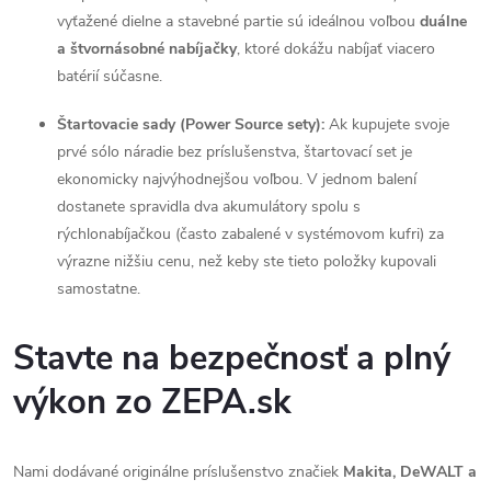
vyťažené dielne a stavebné partie sú ideálnou voľbou
duálne
a štvornásobné nabíjačky
, ktoré dokážu nabíjať viacero
batérií súčasne.
Štartovacie sady (Power Source sety):
Ak kupujete svoje
prvé sólo náradie bez príslušenstva, štartovací set je
ekonomicky najvýhodnejšou voľbou. V jednom balení
dostanete spravidla dva akumulátory spolu s
rýchlonabíjačkou (často zabalené v systémovom kufri) za
výrazne nižšiu cenu, než keby ste tieto položky kupovali
samostatne.
Stavte na bezpečnosť a plný
výkon zo ZEPA.sk
Nami dodávané originálne príslušenstvo značiek
Makita, DeWALT a