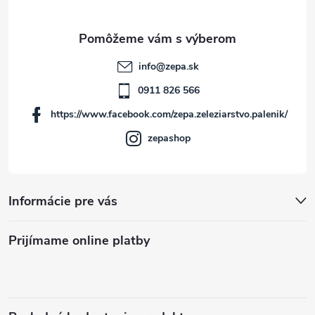
ä
t
info
@
zepa.sk
i
0911 826 566
https://www.facebook.com/zepa.zeleziarstvo.palenik/
e
zepashop
Informácie pre vás
Prijímame online platby