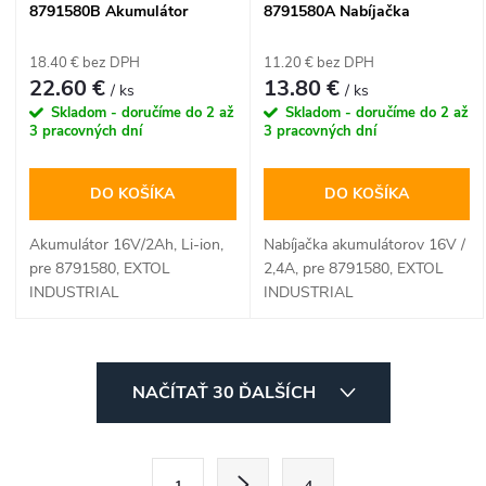
8791580B Akumulátor
8791580A Nabíjačka
16V/2Ah, Li-ion, pre 8791580
akumulátorov 16V / 2,4A, pre
8791580
18.40 € bez DPH
11.20 € bez DPH
22.60 €
13.80 €
/ ks
/ ks
Skladom - doručíme do 2 až
Skladom - doručíme do 2 až
3 pracovných dní
3 pracovných dní
DO KOŠÍKA
DO KOŠÍKA
Akumulátor 16V/2Ah, Li-ion,
Nabíjačka akumulátorov 16V /
pre 8791580, EXTOL
2,4A, pre 8791580, EXTOL
INDUSTRIAL
INDUSTRIAL
O
NAČÍTAŤ 30 ĎALŠÍCH
v
l
S
1
4