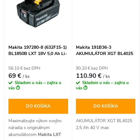
o
Vybavený LED indikátorom
procesorovou komunikáciou a
o
stavu nabitia a inteligentnou
USB portom. Nabije 5,0 Ah
v
ochranou LXT proti preťaženiu
batérie už za 45 minút.
a prehriatiu.
v
100% kompatibilný s viac ako
320 strojmi Makita LXT.
Makita 197280-8 (632F15-1)
Makita 191B36-3
BL1850B LXT 18V 5,0 Ah Li-
AKUMULÁTOR XGT BL4025
Ion akumulátor s
2,5 Ah 40 V max
indikátorom
56.10 € bez DPH
90.20 € bez DPH
69 €
110.90 €
/ ks
/ ks
Skladom u nás – zajtra u
Skladom u nás – zajtra u
vás ⏱️
vás ⏱️
DO KOŠÍKA
DO KOŠÍKA
Maximalizujte výkon svojho
AKUMULÁTOR XGT BL4025
náradia s originálnym
2,5 Ah 40 V max
akumulátorom
Makita LXT