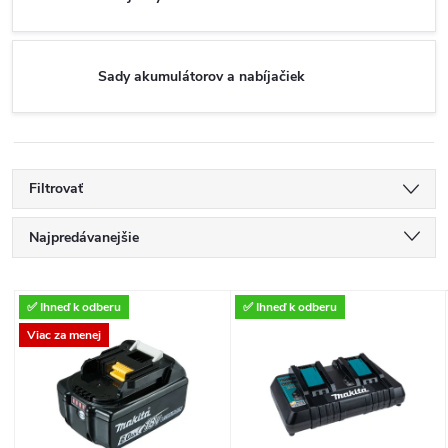
Sady akumulátorov a nabíjačiek
Filtrovať
R
Najpredávanejšie
a
Najlacnejšie
V
✅ Ihneď k odberu
✅ Ihneď k odberu
Najdrahšie
d
Viac za menej
ý
Abecedne
e
p
n