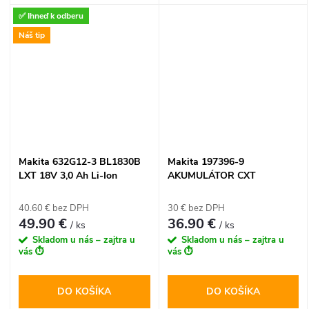
18V 5,0 Ah (BL1850B)
, ktorý
✅ Ihneď k odberu
je srdcom najrozsiahlejšieho
systému batériového náradia
Náš tip
na svete. Táto vysokovýkonná
Li-Ion batéria ponúka
extrémne rýchle nabíjanie už
za 45 minút a vďaka
integrovanému LED indikátoru
máte okamžitý prehľad o
zostávajúcej energii pre
neprerušovanú prácu.
Makita 632G12-3 BL1830B
Makita 197396-9
LXT 18V 3,0 Ah Li-Ion
AKUMULÁTOR CXT
akumulátor s indikátorom
BL1021B 2,0 Ah 12 V max
40.60 € bez DPH
30 € bez DPH
49.90 €
36.90 €
/ ks
/ ks
Skladom u nás – zajtra u
Skladom u nás – zajtra u
vás ⏱️
vás ⏱️
DO KOŠÍKA
DO KOŠÍKA