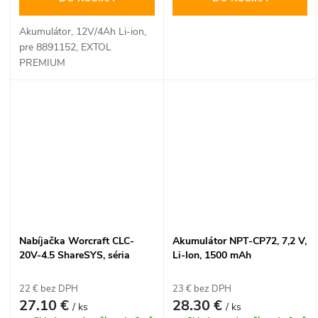
Akumulátor, 12V/4Ah Li-ion,
pre 8891152, EXTOL
PREMIUM
Nabíjačka Worcraft CLC-
Akumulátor NPT-CP72, 7,2 V,
20V-4.5 ShareSYS, séria
Li-Ion, 1500 mAh
S20Li, rýchlonabíjačka
22 € bez DPH
23 € bez DPH
27.10 €
28.30 €
/ ks
/ ks