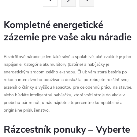
t
á
r
d
á
Kompletné energetické
a
n
zázemie pre vaše aku náradie
k
c
o
i
v
Bezdrôtové náradie je len také silné a spoľahlivé, aké kvalitné je jeho
a
napájanie. Kategória akumulátory (batérie) a nabíjačky je
e
n
energetickým srdcom celého e-shopu. Či už vám stará batéria po
p
rokoch intenzívneho používania doslúžila, potrebujete rozšíriť svoj
i
arzenál o články s vyššou kapacitou pre celodennú prácu na stavbe,
e
r
alebo hľadáte inteligentnú nabíjačku, ktorá vráti stroje do akcie v
v
priebehu pár minút, u nás nájdete stopercentne kompatibilné a
originálne príslušenstvo.
k
Rázcestník ponuky – Vyberte
y