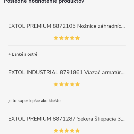
Posledné hodnotenie produktov
EXTOL PREMIUM 8872105 Nožnice záhradnícke dlhé úzke, 200mm, max. prestrih Ø6mm
+ Ľahké a ostré
EXTOL INDUSTRIAL 8791861 Viazač armatúr aku Share20V, bez aku, drôt 0,8mm, oko 8-34mm, bezuhlíkový motor
je to super lepšie ako kliešte.
EXTOL PREMIUM 8871287 Sekera štiepacia 3500g, nylónová násada 910mm