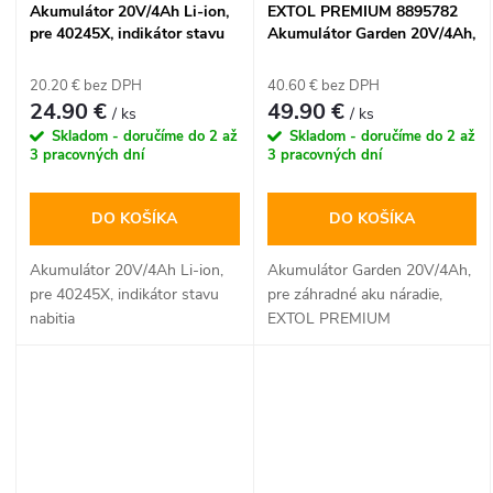
Akumulátor 20V/4Ah Li-ion,
EXTOL PREMIUM 8895782
pre 40245X, indikátor stavu
Akumulátor Garden 20V/4Ah,
nabitia
pre záhradné aku náradie
20.20 € bez DPH
40.60 € bez DPH
24.90 €
49.90 €
/ ks
/ ks
Skladom - doručíme do 2 až
Skladom - doručíme do 2 až
3 pracovných dní
3 pracovných dní
DO KOŠÍKA
DO KOŠÍKA
Akumulátor 20V/4Ah Li-ion,
Akumulátor Garden 20V/4Ah,
pre 40245X, indikátor stavu
pre záhradné aku náradie,
nabitia
EXTOL PREMIUM