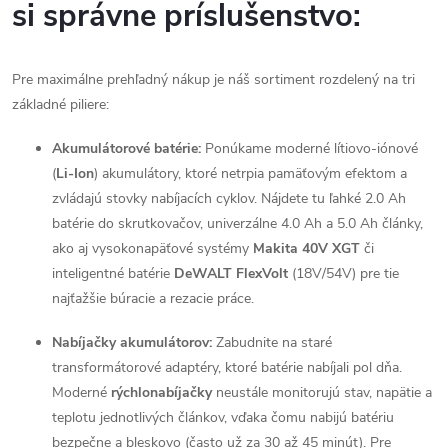
si správne príslušenstvo:
v
ý
Pre maximálne prehľadný nákup je náš sortiment rozdelený na tri
p
základné piliere:
i
Akumulátorové batérie:
Ponúkame moderné lítiovo-iónové
s
(
Li-Ion
) akumulátory, ktoré netrpia pamäťovým efektom a
zvládajú stovky nabíjacích cyklov. Nájdete tu ľahké 2.0 Ah
u
batérie do skrutkovačov, univerzálne 4.0 Ah a 5.0 Ah články,
ako aj vysokonapäťové systémy
Makita 40V XGT
či
inteligentné batérie
DeWALT FlexVolt
(18V/54V) pre tie
najťažšie búracie a rezacie práce.
Nabíjačky akumulátorov:
Zabudnite na staré
transformátorové adaptéry, ktoré batérie nabíjali pol dňa.
Moderné
rýchlonabíjačky
neustále monitorujú stav, napätie a
teplotu jednotlivých článkov, vďaka čomu nabijú batériu
bezpečne a bleskovo (často už za 30 až 45 minút). Pre