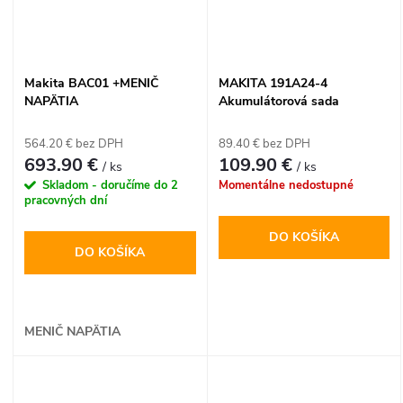
Makita BAC01 +MENIČ
MAKITA 191A24-4
NAPÄTIA
Akumulátorová sada
DC18RC+BL1830B 18V
564.20 € bez DPH
89.40 € bez DPH
693.90 €
109.90 €
/ ks
/ ks
Skladom - doručíme do 2
Momentálne nedostupné
pracovných dní
DO KOŠÍKA
DO KOŠÍKA
MENIČ NAPÄTIA