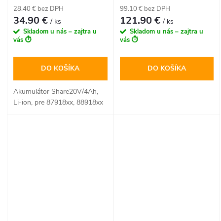
pre každého profesionála.
28.40 € bez DPH
99.10 € bez DPH
34.90 €
121.90 €
/ ks
/ ks
Skladom u nás – zajtra u
Skladom u nás – zajtra u
vás ⏱️
vás ⏱️
DO KOŠÍKA
DO KOŠÍKA
Akumulátor Share20V/4Ah,
Li-ion, pre 87918xx, 88918xx