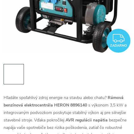
Z
ZADARMO
Hľadáte spoľahlivý zdroj energie na stavbu alebo chatu?
Rámová
benzínová elektrocentrála HERON 8896140
s výkonom 3,5 kW a
integrovaným podvozkom poskytuje stabilný výkon aj pre silnejšie
stavebné stroje. Vďaka pokročilej
AVR regulácii napätia
bezpečne
napája vaše spotrebiče bez rizika poškodenia, zatiaľ čo robustné