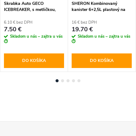
Skrabka Auto GECO
SHERON Kombinovaný
ICEBREAKER, s metličkou,
kanister 6+2,5L plastový na
teleskop 87-114 cm, na ľad
benzín a olej
6.10 € bez DPH
16 € bez DPH
7.50 €
19.70 €
Skladom u nás – zajtra u vás
Skladom u nás – zajtra u vás
⏱️
⏱️
DO KOŠÍKA
DO KOŠÍKA
Z