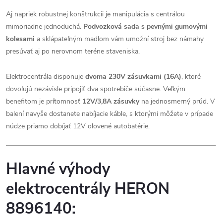
Aj napriek robustnej konštrukcii je manipulácia s centrálou
mimoriadne jednoduchá.
Podvozková sada s pevnými gumovými
kolesami
a sklápateľným madlom vám umožní stroj bez námahy
presúvať aj po nerovnom teréne staveniska.
Elektrocentrála disponuje
dvoma 230V zásuvkami (16A)
, ktoré
dovoľujú nezávisle pripojiť dva spotrebiče súčasne. Veľkým
benefitom je prítomnosť
12V/3,8A zásuvky
na jednosmerný prúd. V
balení navyše dostanete nabíjacie káble, s ktorými môžete v prípade
núdze priamo dobíjať 12V olovené autobatérie.
Hlavné výhody
elektrocentrály HERON
8896140: