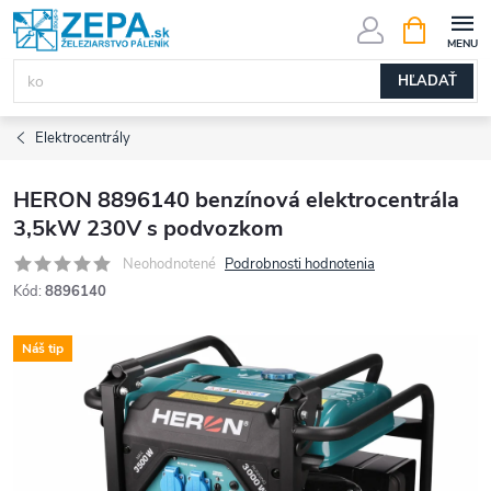
Prejsť
NÁKUPN
KOŠÍK
na
obsah
HĽADAŤ
Elektrocentrály
HERON 8896140 benzínová elektrocentrála
3,5kW 230V s podvozkom
Neohodnotené
Podrobnosti hodnotenia
Kód:
8896140
Náš tip