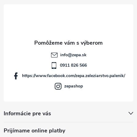
á
p
ä
t
info
@
zepa.sk
i
0911 826 566
https://www.facebook.com/zepa.zeleziarstvo.palenik/
e
zepashop
Informácie pre vás
Prijímame online platby