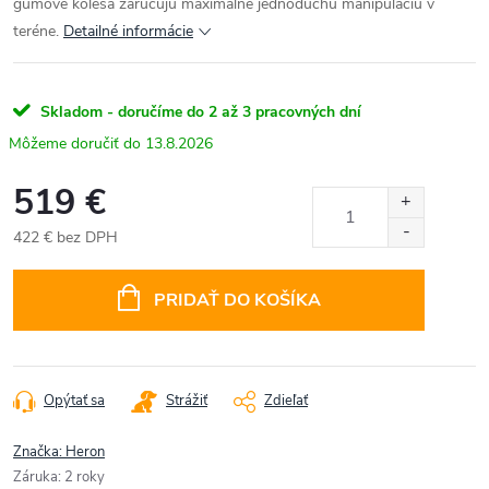
gumové kolesá zaručujú maximálne jednoduchú manipuláciu v
teréne.
Detailné informácie
Skladom - doručíme do 2 až 3 pracovných dní
13.8.2026
519 €
422 € bez DPH
Jednotková
cena:
PRIDAŤ DO KOŠÍKA
Opýtať sa
Strážiť
Zdieľať
Značka:
Heron
Záruka
:
2 roky