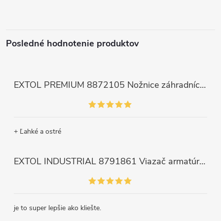
Posledné hodnotenie produktov
EXTOL PREMIUM 8872105 Nožnice záhradnícke dlhé úzke, 200mm, max. prestrih Ø6mm
+ Ľahké a ostré
EXTOL INDUSTRIAL 8791861 Viazač armatúr aku Share20V, bez aku, drôt 0,8mm, oko 8-34mm, bezuhlíkový motor
je to super lepšie ako kliešte.