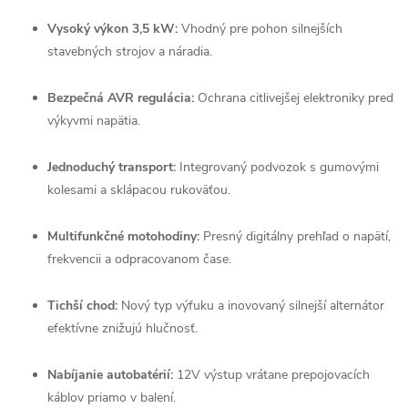
Vysoký výkon 3,5 kW:
Vhodný pre pohon silnejších
stavebných strojov a náradia.
Bezpečná AVR regulácia:
Ochrana citlivejšej elektroniky pred
výkyvmi napätia.
Jednoduchý transport:
Integrovaný podvozok s gumovými
kolesami a sklápacou rukoväťou.
Multifunkčné motohodiny:
Presný digitálny prehľad o napätí,
frekvencii a odpracovanom čase.
Tichší chod:
Nový typ výfuku a inovovaný silnejší alternátor
efektívne znižujú hlučnosť.
Nabíjanie autobatérií:
12V výstup vrátane prepojovacích
káblov priamo v balení.