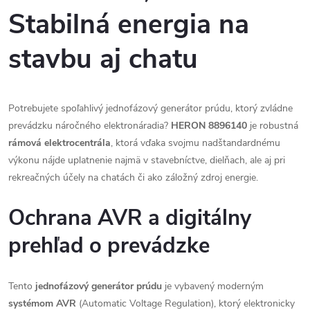
Stabilná energia na
stavbu aj chatu
Potrebujete spoľahlivý jednofázový generátor prúdu, ktorý zvládne
prevádzku náročného elektronáradia?
HERON 8896140
je robustná
rámová elektrocentrála
, ktorá vďaka svojmu nadštandardnému
výkonu nájde uplatnenie najmä v stavebníctve, dielňach, ale aj pri
rekreačných účely na chatách či ako záložný zdroj energie.
Ochrana AVR a digitálny
prehľad o prevádzke
Tento
jednofázový generátor prúdu
je vybavený moderným
systémom AVR
(Automatic Voltage Regulation), ktorý elektronicky