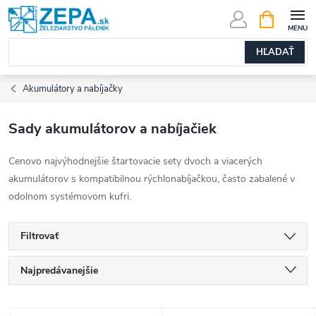
Prejsť
NÁKUPN
KOŠÍK
na
obsah
HĽADAŤ
Akumulátory a nabíjačky
Sady akumulátorov a nabíjačiek
Cenovo najvýhodnejšie štartovacie sety dvoch a viacerých
akumulátorov s kompatibilnou rýchlonabíjačkou, často zabalené v
odolnom systémovom kufri.
Filtrovať
R
Najpredávanejšie
a
Najlacnejšie