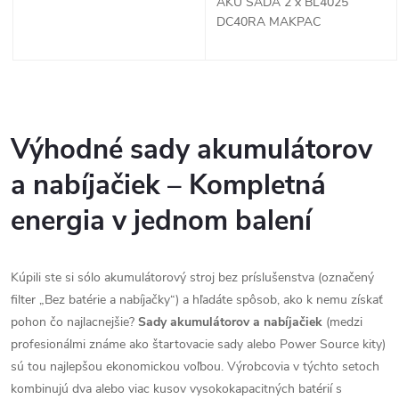
u
AKU SADA 2 x BL4025
u
DC40RA MAKPAC
k
k
t
O
t
o
v
Výhodné sady akumulátorov
o
l
v
a nabíjačiek – Kompletná
v
á
energia v jednom balení
d
Kúpili ste si sólo akumulátorový stroj bez príslušenstva (označený
a
filter „Bez batérie a nabíjačky“) a hľadáte spôsob, ako k nemu získať
c
pohon čo najlacnejšie?
Sady akumulátorov a nabíjačiek
(medzi
profesionálmi známe ako štartovacie sady alebo Power Source kity)
i
sú tou najlepšou ekonomickou voľbou. Výrobcovia v týchto setoch
e
kombinujú dva alebo viac kusov vysokokapacitných batérií s