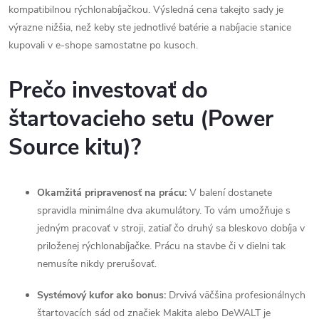
kompatibilnou rýchlonabíjačkou. Výsledná cena takejto sady je
p
výrazne nižšia, než keby ste jednotlivé batérie a nabíjacie stanice
kupovali v e-shope samostatne po kusoch.
r
v
Prečo investovať do
k
štartovacieho setu (Power
y
Source kitu)?
v
ý
Okamžitá pripravenosť na prácu:
V balení dostanete
spravidla minimálne dva akumulátory. To vám umožňuje s
p
jedným pracovať v stroji, zatiaľ čo druhý sa bleskovo dobíja v
priloženej rýchlonabíjačke. Prácu na stavbe či v dielni tak
i
nemusíte nikdy prerušovať.
s
Systémový kufor ako bonus:
Drvivá väčšina profesionálnych
u
štartovacích sád od značiek Makita alebo DeWALT je