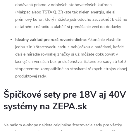
dodávaná priamo v odolných stohovateľných kufroch
(Makpac alebo TSTAK). Získate tak nielen energiu, ale aj
prémiový kufor, ktorý môžete jednoducho zacvaknúť k vášmu
ostatnému náradiu a uľahčiť si prenášanie vecí do dodávky.
Ideálny základ pre rozširovanie dielne:
Akonáhle vlastníte
jednu silnú štartovaciu sadu s nabíjačkou a batériami, každé
ďalšie náradie rovnakej značky si už môžete dokupovať v
lacnejších verziách bez príslušenstva. Batérie zo sady sú totiž
stopercentne kompatibilné so stovkami rôznych strojov danej
produktovej rady.
Špičkové sety pre 18V aj 40V
systémy na ZEPA.sk
Na našom e-shope nájdete originálne štartovacie sady pre všetky