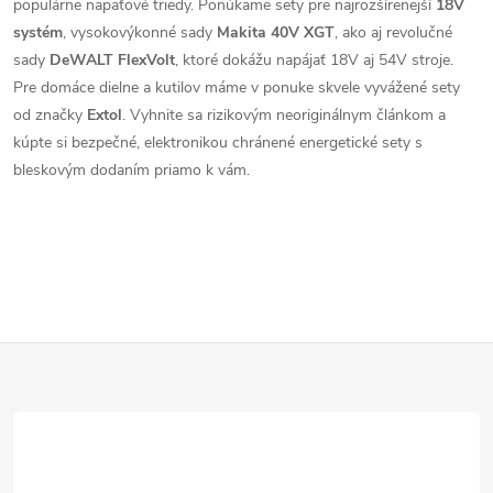
populárne napäťové triedy. Ponúkame sety pre najrozšírenejší
18V
systém
, vysokovýkonné sady
Makita 40V XGT
, ako aj revolučné
sady
DeWALT FlexVolt
, ktoré dokážu napájať 18V aj 54V stroje.
Pre domáce dielne a kutilov máme v ponuke skvele vyvážené sety
od značky
Extol
. Vyhnite sa rizikovým neoriginálnym článkom a
kúpte si bezpečné, elektronikou chránené energetické sety s
bleskovým dodaním priamo k vám.
Z
á
p