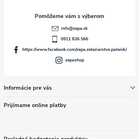
ä
t
info
@
zepa.sk
i
0911 826 566
https://www.facebook.com/zepa.zeleziarstvo.palenik/
e
zepashop
Informácie pre vás
Prijímame online platby