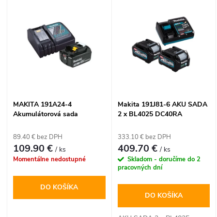
V
Najdrahšie
d
ý
Abecedne
e
p
n
i
i
s
MAKITA 191A24-4
Makita 191J81-6 AKU SADA
e
Akumulátorová sada
2 x BL4025 DC40RA
p
DC18RC+BL1830B 18V
MAKPAC
p
89.40 € bez DPH
333.10 € bez DPH
r
109.90 €
409.70 €
/ ks
/ ks
r
Momentálne nedostupné
Skladom - doručíme do 2
o
pracovných dní
o
DO KOŠÍKA
d
DO KOŠÍKA
d