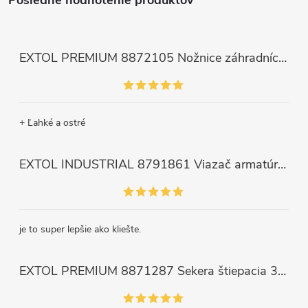
Posledné hodnotenie produktov
EXTOL PREMIUM 8872105 Nožnice záhradnícke dlhé úzke, 200mm, max. prestrih Ø6mm
+ Ľahké a ostré
EXTOL INDUSTRIAL 8791861 Viazač armatúr aku Share20V, bez aku, drôt 0,8mm, oko 8-34mm, bezuhlíkový motor
je to super lepšie ako kliešte.
EXTOL PREMIUM 8871287 Sekera štiepacia 3500g, nylónová násada 910mm