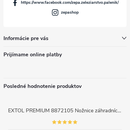
https://www.facebook.com/zepa.zeleziarstvo.palenik/
e
zepashop
Informácie pre vás
Prijímame online platby
Posledné hodnotenie produktov
EXTOL PREMIUM 8872105 Nožnice záhradnícke dlhé úzke, 200mm, max. prestrih Ø6mm