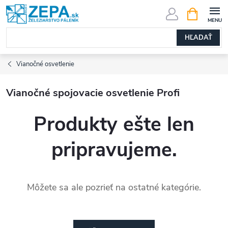
Prejsť
NÁKUPN
KOŠÍK
na
obsah
HĽADAŤ
Vianočné osvetlenie
Vianočné spojovacie osvetlenie Profi
Produkty ešte len
pripravujeme.
Môžete sa ale pozrieť na ostatné kategórie.