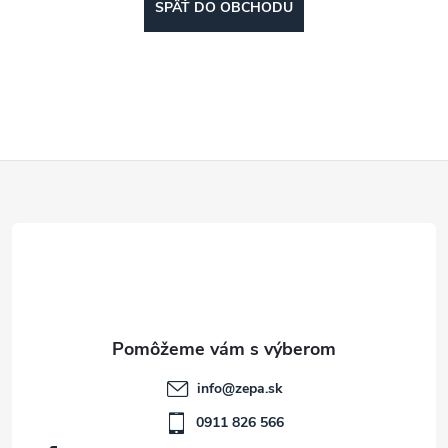
SPÄŤ DO OBCHODU
Z
á
p
ä
t
info
@
zepa.sk
i
0911 826 566