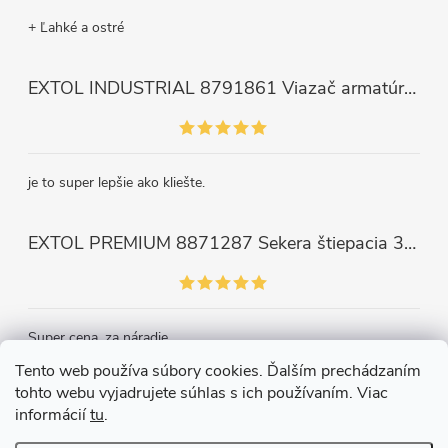
+ Ľahké a ostré
EXTOL INDUSTRIAL 8791861 Viazač armatúr aku Share20V, bez aku, drôt 0,8mm, oko 8-34mm, bezuhlíkový motor
je to super lepšie ako kliešte.
EXTOL PREMIUM 8871287 Sekera štiepacia 3500g, nylónová násada 910mm
Super cena, za náradie.
Tento web používa súbory cookies. Ďalším prechádzaním
tohto webu vyjadrujete súhlas s ich používaním. Viac
Kontakt
informácií
tu
.