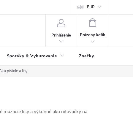
 údajov
Ako reklamovať tovar
Reklamačný formulár
EUR
Vrátenie 
NÁKUPNÝ
KOŠÍK
Prázdny košík
Prihlásenie
Sporáky & Vykurovanie
Značky
Aku pištole a lisy
né mazacie lisy a výkonné aku nitovačky na