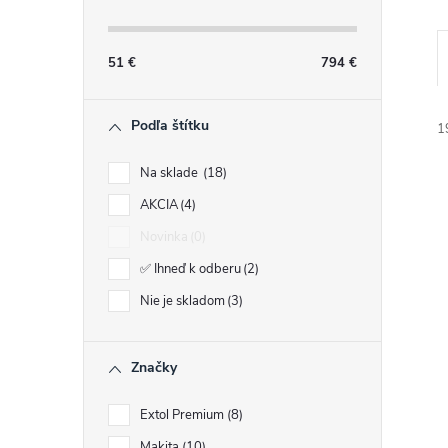
n
ý
51
€
794
€
p
Podľa štítku
1
a
Na sklade
18
AKCIA
4
n
Novinka
0
e
✅ Ihneď k odberu
2
i
Nie je skladom
3
l
i
Značky
Extol Premium
8
Makita
10