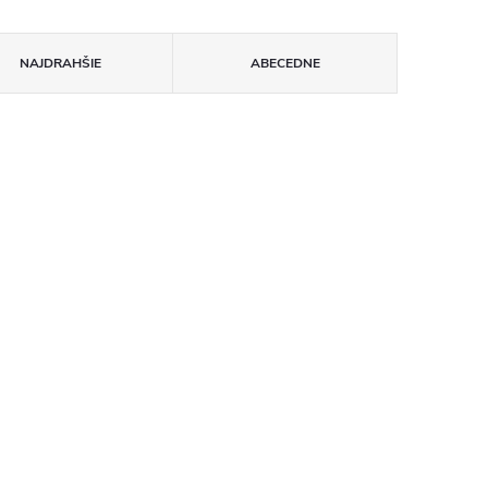
NAJDRAHŠIE
ABECEDNE
91869
Makita DRV250ZJ AKU
e20V,
NITOVAČKA 18 V LXT