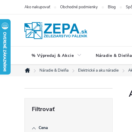
Prejsť
Ako nakupovať
Obchodné podmienky
Blog
Spô
na
obsah
% Výpredaj & Akcie
Náradie & Dielň
Náradie & Dielňa
Elektrické a aku náradie
Ak
Domov
B
o
č
Cena