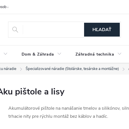
sob a cena dopravy
Spôsoby platby
O nás
Ochrana osobných
HĽADAŤ
a
Dom & Záhrada
Záhradná technika
u náradie
Špecializované náradie (Stolárske, tesárske a montážne)
Aku pištole a lisy
Akumulátorové pištole na nanášanie tmelov a silikónov, sil
trhacie nity pre rýchlu montáž bez káblov a hadíc.