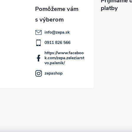
a
Prijímame o
platby
c
info
@
zepa.sk
e
0911 826 566
p
https://www.faceboo
k.com/zepa.zeleziarst
vo.palenik/
v
zepashop
k
y
v
ý
p