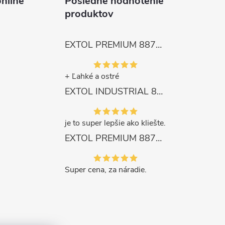
nline
Posledné hodnotenie
produktov
EXTOL PREMIUM 8872105 Nožnice záhradnícke dlhé úzke, 200mm, max. prestrih Ø6mm
+ Ľahké a ostré
EXTOL INDUSTRIAL 8791861 Viazač armatúr aku Share20V, bez aku, drôt 0,8mm, oko 8-34mm, bezuhlíkový motor
je to super lepšie ako kliešte.
EXTOL PREMIUM 8871287 Sekera štiepacia 3500g, nylónová násada 910mm
Super cena, za náradie.