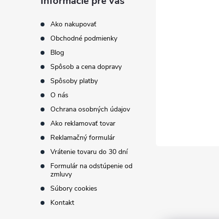
Informácie pre vás
p
Ako nakupovať
i
Obchodné podmienky
ä
Blog
t
Spôsob a cena dopravy
Spôsoby platby
i
O nás
r
Ochrana osobných údajov
e
Ako reklamovať tovar
Reklamačný formulár
Vrátenie tovaru do 30 dní
Formulár na odstúpenie od
zmluvy
Súbory cookies
Kontakt