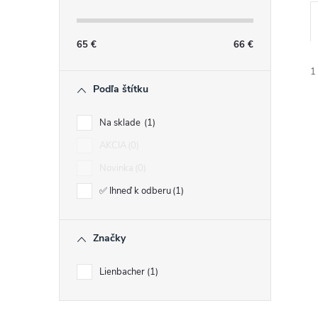
n
ý
65
€
66
€
1
p
Podľa štítku
a
Na sklade
1
AKCIA
0
n
Novinka
0
e
i
✅ Ihneď k odberu
1
i
l
Značky
Lienbacher
1