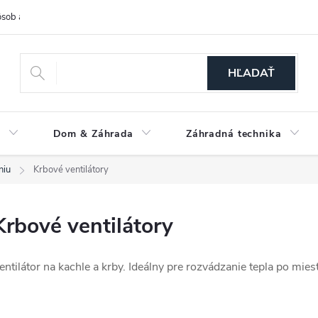
sob a cena dopravy
Spôsoby platby
O nás
Ochrana osobných
HĽADAŤ
a
Dom & Záhrada
Záhradná technika
niu
Krbové ventilátory
Krbové ventilátory
entilátor na kachle a krby. Ideálny pre rozvádzanie tepla po mies