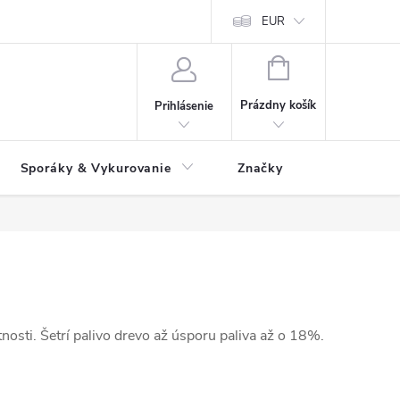
 údajov
Ako reklamovať tovar
Reklamačný formulár
EUR
Vrátenie 
NÁKUPNÝ
KOŠÍK
Prázdny košík
Prihlásenie
Sporáky & Vykurovanie
Značky
tnosti. Šetrí palivo drevo až úsporu paliva až o 18%.