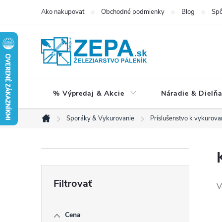
Prejsť
Ako nakupovať
Obchodné podmienky
Blog
Spô
na
obsah
% Výpredaj & Akcie
Náradie & Dielň
Sporáky & Vykurovanie
Príslušenstvo k vykurova
Domov
B
o
V
č
Cena