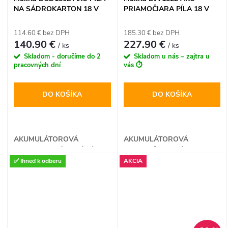
NA SÁDROKARTON 18 V
PRIAMOČIARA PÍLA 18 V
LXT
LXT
114.60 € bez DPH
185.30 € bez DPH
140.90 €
227.90 €
/ ks
/ ks
Skladom - doručíme do 2
Skladom u nás – zajtra u
pracovných dní
vás ⏱️
DO KOŠÍKA
DO KOŠÍKA
AKUMULÁTOROVÁ
AKUMULÁTOROVÁ
SADROKARTÓNOVÁ PÍLA
PRIAMOČIARA PÍLA
✅ Ihneď k odberu
AKCIA