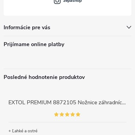
zepashop
Informácie pre vás
Prijímame online platby
Posledné hodnotenie produktov
EXTOL PREMIUM 8872105 Nožnice záhradnícke dlhé úzke, 200mm, max. prestrih Ø6mm
+ Ľahké a ostré