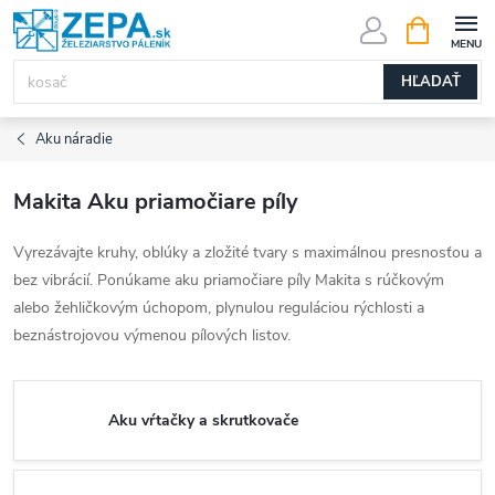
Prejsť
NÁKUPN
KOŠÍK
na
obsah
HĽADAŤ
Aku náradie
Makita Aku priamočiare píly
Vyrezávajte kruhy, oblúky a zložité tvary s maximálnou presnosťou a
bez vibrácií. Ponúkame aku priamočiare píly Makita s rúčkovým
alebo žehličkovým úchopom, plynulou reguláciou rýchlosti a
beznástrojovou výmenou pílových listov.
Aku vŕtačky a skrutkovače