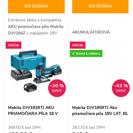
o
d
DO KOŠÍKA
DO KOŠÍKA
d
u
Extrémne ľahká a kompaktná
u
AKU priamočiara píla Makita
AKUMULÁTOROVÁ
k
DJV184Z
s napájaním 18V
PRIAMOČIARA PÍLA
LXT je perfektným nástrojom
k
AKCIA
AKCIA
na vyrezávanie výklenkov,
t
oblúkov a presných otvorov
✅ Ihneď k odberu
t
do dreva, plastu aj kovov. Je
o
vybavená pokročilou
o
technológiou SOFT NO
v
LOAD, 3-polohovým
–30 %
–43 %
predkmitom, beznástrojovým
v
615 €
615 €
rýchloupínacím systémom
výmeny plátkov a
nakloniteľnou hliníkovou
Makita DJV181RTJ AKU
Makita DJV185RTJ Aku
základňou do 45°. Píla ponúka
PRIAMOČIARA PÍLA 18 V
priamočiara píla 18V LXT, BL
minimálne vibrácie vďaka
LXT
motor, 2x 5,0Ah batéria,
pohyblivému protizávažiu a
kufor MAKPAC
349.50 € bez DPH
283.70 € bez DPH
integrované LED osvetlenie s