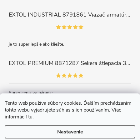
EXTOL INDUSTRIAL 8791861 Viazač armatúr aku Share20V, bez aku, drôt 0,8mm, oko 8-34mm, bezuhlíkový motor
je to super lepšie ako kliešte.
EXTOL PREMIUM 8871287 Sekera štiepacia 3500g, nylónová násada 910mm
Super cena, za náradie.
Tento web používa súbory cookies. Ďalším prechádzaním
tohto webu vyjadrujete súhlas s ich používaním. Viac
Kontakt
informácií
tu
.
Nastavenie