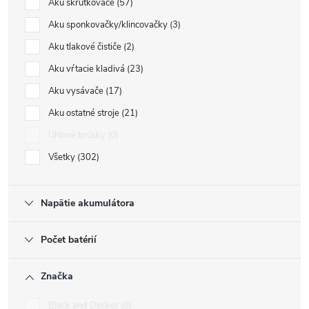
Aku skrutkovače
57
Aku sponkovačky/klincovačky
3
Aku tlakové čističe
2
Aku vŕtacie kladivá
23
Aku vysávače
17
Aku ostatné stroje
21
Uhlové brúsky
0
Všetky
302
Napätie akumulátora
Počet batérií
Značka
Black and Decker
0