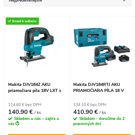
R
Najpredávanejšie
a
Najlacnejšie
V
✅ Ihneď k odberu
Najdrahšie
d
ý
Abecedne
e
p
n
i
i
s
Makita DJV184Z AKU
Makita DJV184RTJ AKU
e
priamočiara píla 18V LXT s
PRIAMOČIARA PÍLA 18 V
p
funkciou Soft No Load (bez
LXT
p
batérie)
114.60 € bez DPH
334.10 € bez DPH
r
140.90 €
410.90 €
/ ks
/ ks
r
Skladom u nás – zajtra u
Skladom - doručíme do 2
o
vás ⏱️
pracovných dní