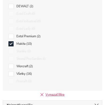
DEWALT
2
Extol Craft
0
Extol Industrial
0
Extol Lady
0
Extol Premium
2
Makita
10
Stanley
0
Strend Pro Garden
0
Worcraft
2
Všetky
16
Procraft
0
Vymazať filtre