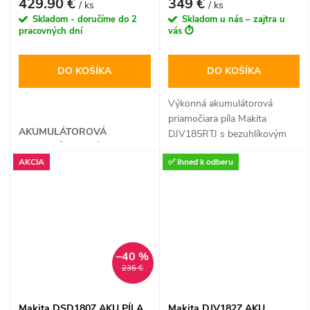
429.90 €
349 €
/ ks
/ ks
odfukom pilín pre dokonalý
Skladom - doručíme do 2
Skladom u nás – zajtra u
výhľad na líniu rezu.
pracovných dní
vás ⏱️
DO KOŠÍKA
DO KOŠÍKA
Výkonná akumulátorová
priamočiara píla Makita
AKUMULÁTOROVÁ
DJV185RTJ s bezuhlíkovým
PRIAMOČIARA PÍLA
BL motorom a dizajnom typu
AKCIA
✅ Ihneď k odberu
„T“ ponúka precízne rezanie
dreva, kovu aj plastov.
Vybavená inteligentnou
funkciou Soft No-Load a
orbitálnym nastavením
predkmitu, je ideálnou voľbou
–40 %
pre profesionálov
236 €
vyžadujúcich maximálnu
kontrolu aj pri práci nad
hlavou.
Makita DSD180Z AKU PÍLA
Makita DJV182Z AKU