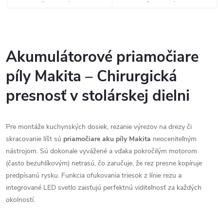
PRIAMOČIARA PÍLA
PRIAMOČIARA PÍLA
O
v
Akumulátorové priamočiare
l
píly Makita – Chirurgická
á
presnosť v stolárskej dielni
d
Pre montáže kuchynských dosiek, rezanie výrezov na drezy či
a
skracovanie líšt sú
priamočiare aku píly Makita
neoceniteľným
c
nástrojom. Sú dokonale vyvážené a vďaka pokročilým motorom
(často bezuhlíkovým) netrasú, čo zaručuje, že rez presne kopíruje
i
predpísanú rysku. Funkcia ofukovania triesok z línie rezu a
e
integrované LED svetlo zaisťujú perfektnú viditeľnosť za každých
okolností.
p