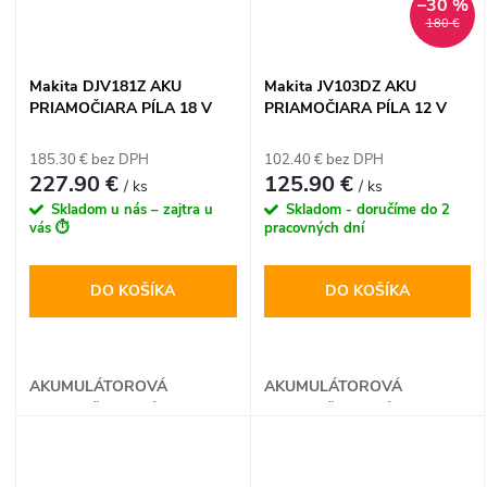
–30 %
180 €
Makita DJV181Z AKU
Makita JV103DZ AKU
PRIAMOČIARA PÍLA 18 V
PRIAMOČIARA PÍLA 12 V
LXT
MAX CXT
185.30 € bez DPH
102.40 € bez DPH
227.90 €
125.90 €
/ ks
/ ks
Skladom u nás – zajtra u
Skladom - doručíme do 2
vás ⏱️
pracovných dní
DO KOŠÍKA
DO KOŠÍKA
AKUMULÁTOROVÁ
AKUMULÁTOROVÁ
PRIAMOČIARA PÍLA
PRIAMOČIARA PÍLA