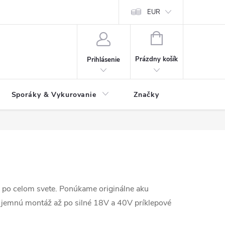
 údajov
Ako reklamovať tovar
Reklamačný formulár
EUR
Vrátenie 
NÁKUPNÝ
KOŠÍK
Prázdny košík
Prihlásenie
Sporáky & Vykurovanie
Značky
li po celom svete. Ponúkame originálne aku
 jemnú montáž až po silné 18V a 40V príklepové