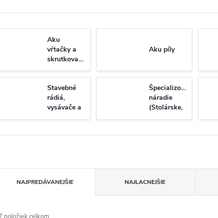
Aku
vŕtačky a
Aku píly
skrutkovače
Stavebné
Špecializované
rádiá,
náradie
vysávače a
(Stolárske,
osvetlenie
tesárske a
montážne)
R
NAJPREDÁVANEJŠIE
NAJLACNEJŠIE
a
7
položiek celkom