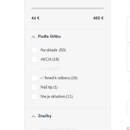
n
ý
44
€
460
€
p
Podľa štítku
a
Na sklade
50
AKCIA
18
n
Novinka
0
e
✅ Ihneď k odberu
16
Náš tip
1
l
Nie je skladom
11
Značky
5
Black and Decker
0