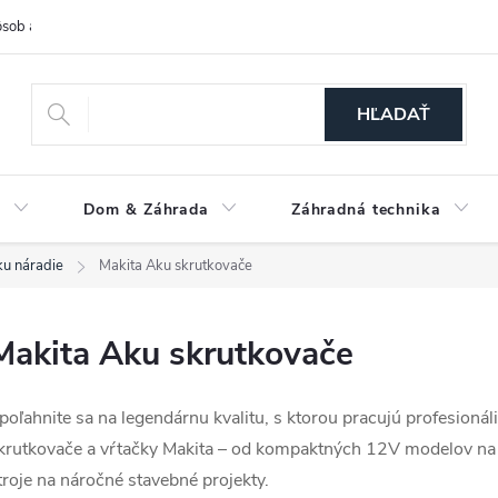
sob a cena dopravy
Spôsoby platby
O nás
Ochrana osobných
HĽADAŤ
a
Dom & Záhrada
Záhradná technika
u náradie
Makita Aku skrutkovače
Makita Aku skrutkovače
poľahnite sa na legendárnu kvalitu, s ktorou pracujú profesioná
krutkovače a vŕtačky Makita – od kompaktných 12V modelov na
troje na náročné stavebné projekty.