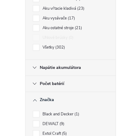
Aku vŕtacie kladivá
23
Aku vysávače
17
Aku ostatné stroje
21
Uhlové brúsky
0
Všetky
302
Napätie akumulátora
Počet batérií
Značka
Black and Decker
1
DEWALT
9
Extol Craft
5