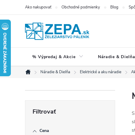
Prejsť
Ako nakupovať
Obchodné podmienky
Blog
Spô
na
obsah
% Výpredaj & Akcie
Náradie & Dielň
Náradie & Dielňa
Elektrické a aku náradie
Ak
Domov
B
o
S
s
č
s
Cena