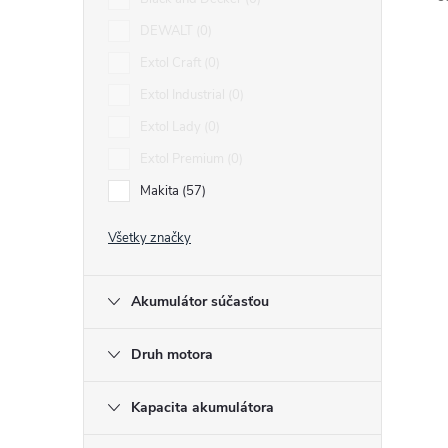
DEWALT
0
Extol Craft
0
Extol Industrial
0
Extol Lady
0
i
Extol Premium
0
i
Makita
57
Všetky značky
Akumulátor súčasťou
Druh motora
Kapacita akumulátora