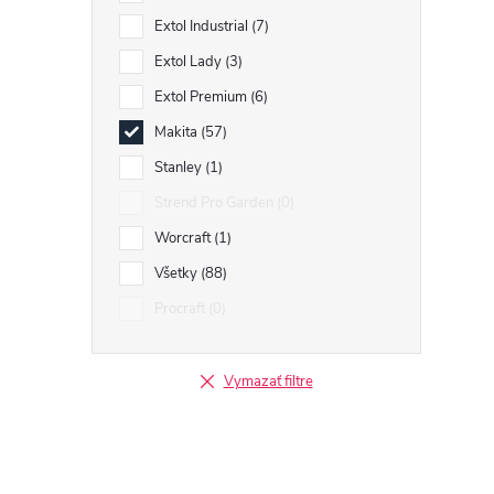
Extol Industrial
7
Extol Lady
3
Extol Premium
6
Makita
57
Stanley
1
Strend Pro Garden
0
Worcraft
1
Všetky
88
Procraft
0
Vymazať filtre