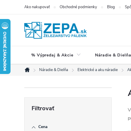
Prejsť
Ako nakupovať
Obchodné podmienky
Blog
Spô
na
obsah
% Výpredaj & Akcie
Náradie & Dielň
Náradie & Dielňa
Elektrické a aku náradie
Ak
Domov
B
o
V
p
č
Cena