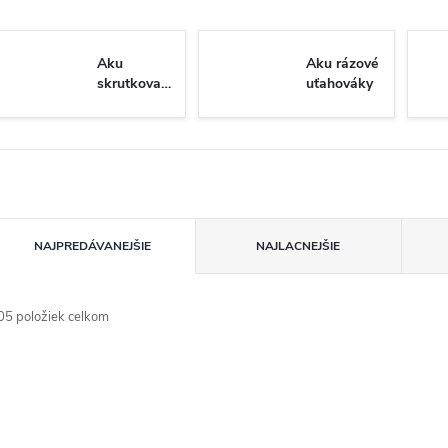
Aku
Aku rázové
skrutkovače
uťahováky
R
NAJPREDÁVANEJŠIE
NAJLACNEJŠIE
a
05
položiek celkom
d
V
✅ Ihneď k odberu
✅ Ihneď k odberu
e
ý
n