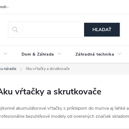
sob a cena dopravy
Spôsoby platby
O nás
Ochrana osobných
HĽADAŤ
a
Dom & Záhrada
Záhradná technika
u náradie
Aku vŕtačky a skrutkovače
Aku vŕtačky a skrutkovače
ýkonné akumulátorové vŕtačky s príklepom do muriva aj ľahké a
rofesionálne bezuhlíkové modely od overených značiek skladom