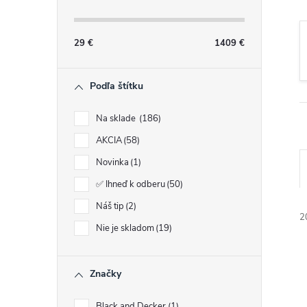
n
ý
29
€
1409
€
p
Podľa štítku
a
Na sklade
186
AKCIA
58
n
Novinka
1
e
✅ Ihneď k odberu
50
Náš tip
2
l
2
Nie je skladom
19
Značky
Black and Decker
1