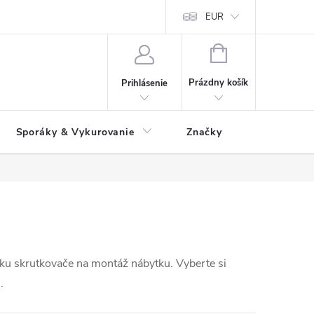
 údajov
Ako reklamovať tovar
Reklamačný formulár
EUR
Vrátenie 
NÁKUPNÝ
KOŠÍK
Prázdny košík
Prihlásenie
Sporáky & Vykurovanie
Značky
ku skrutkovače na montáž nábytku. Vyberte si
.