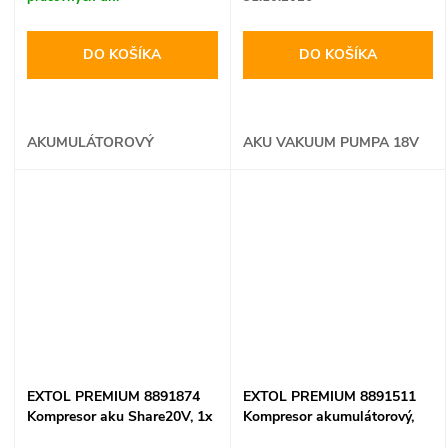
DO KOŠÍKA
DO KOŠÍKA
AKUMULÁTOROVÝ
AKU VAKUUM PUMPA 18V
MINIKOMPRESOR
EXTOL PREMIUM 8891874
EXTOL PREMIUM 8891511
Kompresor aku Share20V, 1x
Kompresor akumulátorový,
2Ah, max. 11bar
7,4V/2Ah Li-ion, max. 10bar,