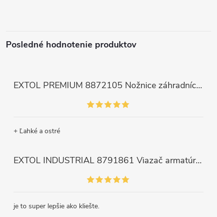
Posledné hodnotenie produktov
EXTOL PREMIUM 8872105 Nožnice záhradnícke dlhé úzke, 200mm, max. prestrih Ø6mm
+ Ľahké a ostré
EXTOL INDUSTRIAL 8791861 Viazač armatúr aku Share20V, bez aku, drôt 0,8mm, oko 8-34mm, bezuhlíkový motor
je to super lepšie ako kliešte.