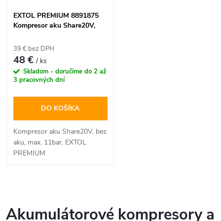
EXTOL PREMIUM 8891875
Kompresor aku Share20V,
bez aku, max. 11bar
39 € bez DPH
48 €
/ ks
Skladom - doručíme do 2 až
3 pracovných dní
DO KOŠÍKA
Kompresor aku Share20V, bez
aku, max. 11bar, EXTOL
PREMIUM
O
v
Akumulátorové kompresory a