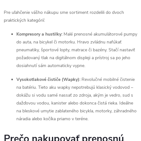
y
Pre uľahčenie vášho nákupu sme sortiment rozdelili do dvoch
v
praktických kategórií:
ý
Kompresory a hustilky:
Malé prenosné akumulátorové pumpy
p
do auta, na bicykel či motorku. Hravo zvládnu nafúkať
pneumatiky, športové lopty, matrace či bazény. Stačí nastaviť
i
požadovaný tlak na digitálnom displeji a prístroj sa po jeho
s
dosiahnutí sám automaticky vypne.
u
Vysokotlakové čističe (Wapky):
Revolučné mobilné čistenie
na batériu. Tieto aku wapky nepotrebujú klasický vodovod –
dokážu si vodu samé nassať zo zdroja, akým je vedro, sud s
dažďovou vodou, kanister alebo dokonca čistá rieka. Ideálne
na bleskové umytie zablateného bicykla, motorky, záhradného
náradia alebo kočíka priamo v teréne.
Prečo nakupovať prenosnú