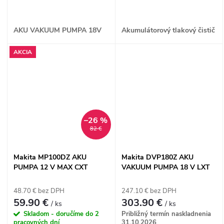
AKU VAKUUM PUMPA 18V
Akumulátorový tlakový čistič
AKCIA
–26 %
82 €
Makita MP100DZ AKU
Makita DVP180Z AKU
PUMPA 12 V MAX CXT
VAKUUM PUMPA 18 V LXT
48.70 € bez DPH
247.10 € bez DPH
59.90 €
303.90 €
/ ks
/ ks
Skladom - doručíme do 2
Približný termín naskladnenia
pracovných dní
31.10.2026