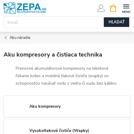
Prejsť
NÁKUPN
KOŠÍK
na
obsah
HĽADAŤ
Aku náradie
Aku kompresory a čistiaca technika
Prenosné akumulátorové kompresory na bleskové
fúkanie kolies a mobilné tlakové čističe (wapky) so
schopnosťou nasávať vodu z vedra či sudu bez káblov.
Aku kompresory
Vysokotlakové čističe (Wapky)