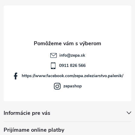
á
p
ä
t
info
@
zepa.sk
i
0911 826 566
https://www.facebook.com/zepa.zeleziarstvo.palenik/
e
zepashop
Informácie pre vás
Prijímame online platby