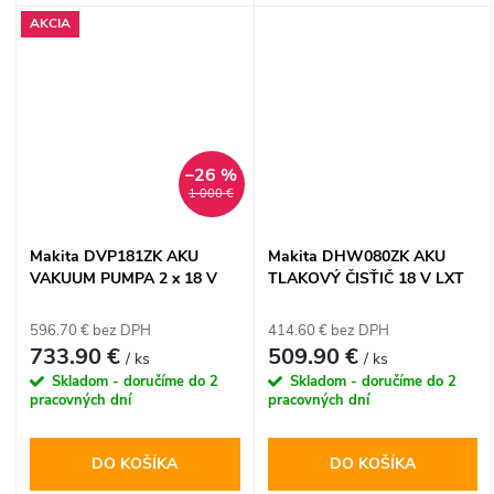
riešením pre rýchle umývanie
AKCIA
bicyklov, áut či záhradného
nábytku bez potreby
elektrickej zásuvky. Vďaka
funkcii samonasávania môžete
čerpať vodu priamo z vedra,
rieky alebo PET fľaše, čo z
–26 %
neho robí dokonalého
1 000 €
pomocníka na cesty aj do
záhrady.
Makita DVP181ZK AKU
Makita DHW080ZK AKU
VAKUUM PUMPA 2 x 18 V
TLAKOVÝ ČISŤIČ 18 V LXT
LXT
596.70 € bez DPH
414.60 € bez DPH
733.90 €
509.90 €
/ ks
/ ks
Skladom - doručíme do 2
Skladom - doručíme do 2
pracovných dní
pracovných dní
DO KOŠÍKA
DO KOŠÍKA