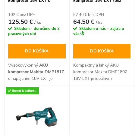
e
kompresor 18V LXT s
kompresor 18V LXT (bez
p
digitálnym manometrom (bez
batérie)
p
batérie)
102 € bez DPH
52.40 € bez DPH
r
125.50 €
64.50 €
/ ks
/ ks
r
Skladom - doručíme do 2
Skladom u nás – zajtra u
o
pracovných dní
vás ⏱️
o
d
DO KOŠÍKA
DO KOŠÍKA
d
u
Vysokovýkonný
AKU
Kompaktný a ľahký AKU
u
kompresor Makita DMP181Z
kompresor Makita DMP180Z
k
s napájaním 18V LXT je
18V LXT je ideálnym
ideálnym pomocníkom na
pomocníkom na rýchle
k
✅ Ihneď k odberu
rýchle a presné hustenie
nafukovanie pneumatík
t
pneumatík osobných
automobilov, bicyklov či
t
automobilov, úžitkových
športových loptičiek.
o
vozidiel, bicyklov aj
Disponuje prehľadným
o
športových lôpt. Disponuje
digitálnym tlakomerom s
v
prehľadným digitálnym
funkciou automatického
manometrom s funkciou
vypnutia pri dosiahnutí