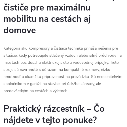
l
čističe pre maximálnu
á
mobilitu na cestách aj
d
domove
a
Kategória aku kompresory a čistiaca technika prináša riešenia pre
c
situácie, kedy potrebujete stlačený vzduch alebo silný prúd vody na
i
miestach bez dosahu elektrickej siete a vodovodnej prípojky. Tieto
stroje sú navrhnuté s dôrazom na kompaktné rozmery, nízku
e
hmotnosť a okamžitú pripravenosť na prevádzku. Sú neoceniteľným
p
spoločníkom v garáži, na stavbe, pri údržbe záhrady, ale
predovšetkým na cestách a výletoch.
r
Praktický rázcestník – Čo
v
nájdete v tejto ponuke?
k