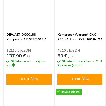
sieti. Vďaka samonasávacej
funkcii a multifunkčnej tryske
5 v 1 ponúka maximálnu
slobodu pohybu a efektívny
výkon všade tam, kde
potrebujete čistotu na
počkanie.
DEWALT DCC018N
Kompresor Worcraft CAC-
Kompresor 18V/230V/12V
S20LiA ShareSYS, 160 Psi/11
11bar/160PSI bez AKU
Bar, 20V Li-ion, LED svetlo +
autozásuvka
112.10 € bez DPH
43.10 € bez DPH
137.90 €
53 €
/ ks
/ ks
Skladom u nás – zajtra u
Skladom - doručíme do 2 až
vás ⏱️
7 pracovných dní
DO KOŠÍKA
DO KOŠÍKA
✅ Ihneď k odberu