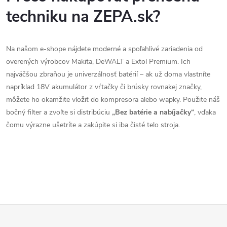
techniku na ZEPA.sk?
Na našom e-shope nájdete moderné a spoľahlivé zariadenia od
overených výrobcov Makita, DeWALT a Extol Premium. Ich
najväčšou zbraňou je univerzálnosť batérií – ak už doma vlastníte
napríklad 18V akumulátor z vŕtačky či brúsky rovnakej značky,
môžete ho okamžite vložiť do kompresora alebo wapky. Použite náš
bočný filter a zvoľte si distribúciu
„Bez batérie a nabíjačky“
, vďaka
čomu výrazne ušetríte a zakúpite si iba čisté telo stroja.
Z