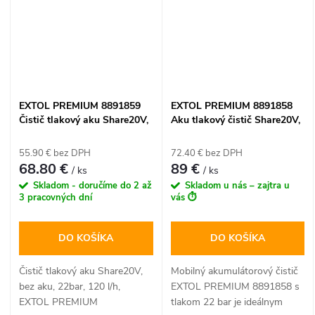
EXTOL PREMIUM 8891859
EXTOL PREMIUM 8891858
Čistič tlakový aku Share20V,
Aku tlakový čistič Share20V,
bez aku, 22bar, 120 l/h
22 bar, 1x 2Ah batéria,
samonasávací
55.90 € bez DPH
72.40 € bez DPH
68.80 €
89 €
/ ks
/ ks
Skladom - doručíme do 2 až
Skladom u nás – zajtra u
3 pracovných dní
vás ⏱️
DO KOŠÍKA
DO KOŠÍKA
Čistič tlakový aku Share20V,
Mobilný akumulátorový čistič
bez aku, 22bar, 120 l/h,
EXTOL PREMIUM 8891858 s
EXTOL PREMIUM
tlakom 22 bar je ideálnym