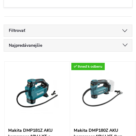
Filtrovať
R
Najpredávanejšie
a
Najlacnejšie
V
✅ Ihneď k odberu
Najdrahšie
d
ý
Abecedne
e
p
n
i
i
s
Makita DMP181Z AKU
Makita DMP180Z AKU