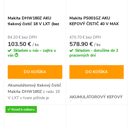
v
automatického zastavenia po
nastaveného tlaku až do 8,3
dosiahnutí predvoleného tlaku
bar. Tento prenosný batériový
a tromi inteligentnými
kompresor sa dodáva so
Makita DHW180Z AKU
Makita PS001GZ AKU
režimami prietoku vzduchu.
sadou 4 adaptívnych
tlakový čistič 18 V LXT (bez
KEFOVÝ ČISTIČ 40 V MAX
Kompresor je vybavený aj
koncoviek pre rôzne typy
batérie)
XGT
funkciou na bezpečné
ventilov.
84.20 € bez DPH
470.70 € bez DPH
odpustenie nadbytočného
103.50 €
578.90 €
/ ks
/ ks
vzduchu a dodáva sa so
Skladom u nás – zajtra u
Skladom - doručíme do 2
sadou 4 adaptérov bez
vás ⏱️
pracovných dní
akumulátora a nabíjačky.
DO KOŠÍKA
DO KOŠÍKA
Akumulátorový tlakový čistič
Makita DHW180Z
z radu 18
AKUMULÁTOROVÝ KEFOVÝ
V LXT v tvare pištole je
ČISTIČ
ideálnym riešením pre rýchle
✅ Ihneď k odberu
umývanie áut, bicyklov alebo
záhradného nábytku bez
potreby pripojenia k elektrickej