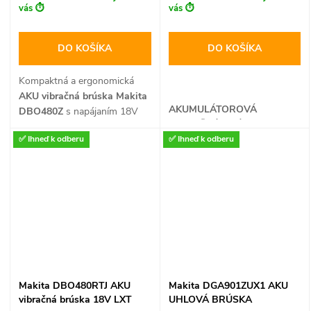
vás ⏱️
vás ⏱️
DO KOŠÍKA
DO KOŠÍKA
Kompaktná a ergonomická
AKU vibračná brúska Makita
AKUMULÁTOROVÁ
DBO480Z
s napájaním 18V
VIBRAČNÁ BRÚSKA
LXT je ideálnym nástrojom na
✅ Ihneď k odberu
✅ Ihneď k odberu
precízne plošné brúsenie aj
detailné opracovanie rohov a
hrán. Ponúka dve rýchlosti
kmitov, elektronickú motorovú
brzdu a kombinovanú brúsnu
dosku, ktorá umožňuje
uchytenie papiera na suchý
zips aj pomocou klasických
svoriek. Brúska sa štandardne
dodáva s vymeniteľným
Makita DBO480RTJ AKU
Makita DGA901ZUX1 AKU
trojuholníkovým delta hrotom,
vibračná brúska 18V LXT
UHLOVÁ BRÚSKA
štvorcovým padom a