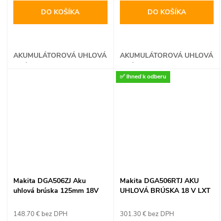
DO KOŠÍKA
DO KOŠÍKA
AKUMULÁTOROVÁ UHLOVÁ
AKUMULÁTOROVÁ UHLOVÁ
BRÚSKA
BRÚSKA
✅ Ihneď k odberu
Makita DGA506ZJ Aku
Makita DGA506RTJ AKU
uhlová brúska 125mm 18V
UHLOVÁ BRÚSKA 18 V LXT
LXT (bez batérie a nabíjačky)
148.70 € bez DPH
301.30 € bez DPH