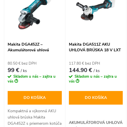
ý
e
p
n
i
i
s
Makita DGA452Z –
Makita DGA511Z AKU
e
Akumulátorová uhlová
UHLOVÁ BRÚSKA 18 V LXT
p
brúska 18 V LXT, 115 mm
p
(bez batérie a nabíjačky)
80.50 € bez DPH
117.80 € bez DPH
r
99 €
144.90 €
/ ks
/ ks
r
Skladom u nás – zajtra u
Skladom u nás – zajtra u
o
vás ⏱️
vás ⏱️
o
d
DO KOŠÍKA
DO KOŠÍKA
d
u
Kompaktná a výkonná AKU
u
uhlová brúska Makita
AKUMULÁTOROVÁ UHLOVÁ
DGA452Z s priemerom kotúča