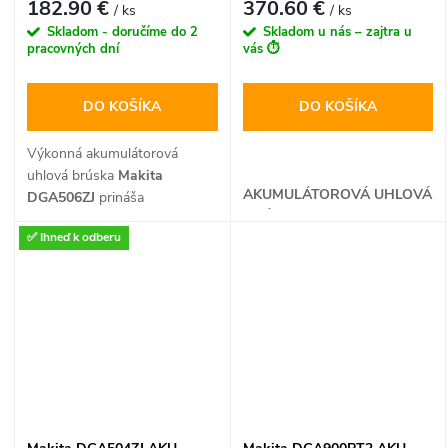
182.90 €
370.60 €
/ ks
/ ks
Skladom - doručíme do 2
Skladom u nás – zajtra u
pracovných dní
vás ⏱️
DO KOŠÍKA
DO KOŠÍKA
Výkonná akumulátorová
uhlová brúska
Makita
AKUMULÁTOROVÁ UHLOVÁ
DGA506ZJ
prináša
BRÚSKA
profesionálny výkon s
✅ Ihneď k odberu
maximálnou bezpečnosťou
vďaka elektronickej brzde a
ochrane proti opätovnému
zapnutiu. Vďaka
kompaktnému telu a špičkovej
ergonómii radu 18V LXT je
ideálnym nástrojom na rezanie
a brúsenie kovu či stavebných
materiálov bez obmedzujúcich
káblov.