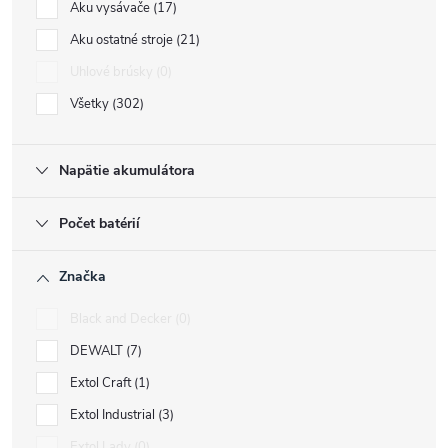
Aku vysávače
17
Aku ostatné stroje
21
Uhlové brúsky
0
Všetky
302
Napätie akumulátora
Počet batérií
Značka
Black and Decker
0
DEWALT
7
Extol Craft
1
Extol Industrial
3
Extol Lady
0