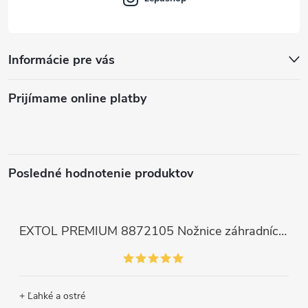
ý
p
Informácie pre vás
i
s
Prijímame online platby
u
Posledné hodnotenie produktov
EXTOL PREMIUM 8872105 Nožnice záhradnícke dlhé úzke, 200mm, max. prestrih Ø6mm
+ Ľahké a ostré