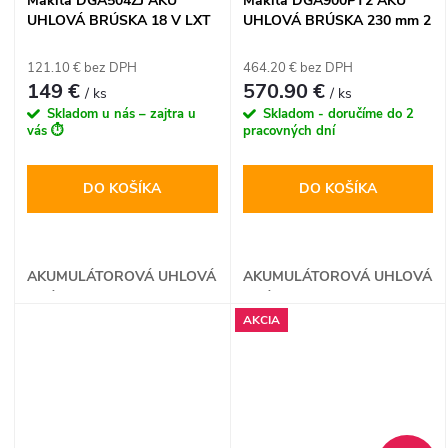
Makita DGA504ZJ AKU
Makita DGA900PT2 AKU
UHLOVÁ BRÚSKA 18 V LXT
UHLOVÁ BRÚSKA 230 mm 2
x 18 V LXT
121.10 € bez DPH
464.20 € bez DPH
149 €
570.90 €
/ ks
/ ks
Skladom u nás – zajtra u
Skladom - doručíme do 2
vás ⏱️
pracovných dní
DO KOŠÍKA
DO KOŠÍKA
AKUMULÁTOROVÁ UHLOVÁ
AKUMULÁTOROVÁ UHLOVÁ
BRÚSKA
BRÚSKA
AKCIA