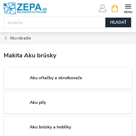
Prejsť
NÁKUPN
KOŠÍK
na
obsah
HĽADAŤ
Aku náradie
Makita Aku brúsky
Aku vŕtačky a skrutkovače
Aku píly
Aku brúsky a hoblíky