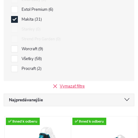
Extol Premium
6
Makita
31
Stanley
0
Strend Pro Garden
0
Worcraft
9
Všetky
58
Procraft
2
Vymazať filtre
R
Najpredávanejšie
a
Najlacnejšie
V
✅ Ihneď k odberu
✅ Ihneď k odberu
Najdrahšie
d
Abecedne