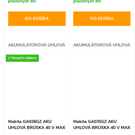
pracovných dní
pracovných dní
DO KOŠÍKA
DO KOŠÍKA
AKUMULÁTOROVÁ UHLOVÁ
AKUMULÁTOROVÁ UHLOVÁ
BRÚSKA
BRÚSKA
✅ Ihneď k odberu
Makita GA036GZ AKU
Makita GA035GZ AKU
UHLOVÁ BRÚSKA 40 V MAX
UHLOVÁ BRÚSKA 40 V MAX
XGT
XGT