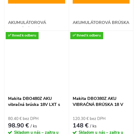
AKUMULÁTOROVÁ
AKUMULÁTOROVÁ BRÚSKA
VIBRAČNÁ BRÚSKA
✅ Ihneď k odberu
✅ Ihneď k odberu
Makita DBO480Z AKU
Makita DBO380Z AKU
vibračná brúska 18V LXT s
VIBRAČNÁ BRÚSKA 18 V
delta hrotom (bez batérie)
LXT
80.40 € bez DPH
120.30 € bez DPH
98.90 €
148 €
/ ks
/ ks
Skladom u nás – zajtra u
Skladom u nás – zajtra u