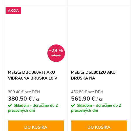
TOOL
TOOL
AKCIA
–29 %
543 €
Makita DBO380RTJ AKU
Makita DSL801ZU AKU
VIBRAČNÁ BRÚSKA 18 V
BRÚSKA NA
LXT
SADROKARTÓN 18 V LXT
309.40 € bez DPH
456.80 € bez DPH
380.50 €
561.90 €
/ ks
/ ks
Skladom - doručíme do 2
Skladom - doručíme do 2
pracovných dní
pracovných dní
DO KOŠÍKA
DO KOŠÍKA