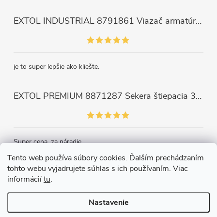
EXTOL INDUSTRIAL 8791861 Viazač armatúr aku Share20V, bez aku, drôt 0,8mm, oko 8-34mm, bezuhlíkový motor
je to super lepšie ako kliešte.
EXTOL PREMIUM 8871287 Sekera štiepacia 3500g, nylónová násada 910mm
Super cena, za náradie.
Tento web používa súbory cookies. Ďalším prechádzaním
tohto webu vyjadrujete súhlas s ich používaním. Viac
Kontakt
informácií
tu
.
Nastavenie
Copyright 2026
Železiarstvo Páleník, s.r.o.
. Všetky práva vyhradené.