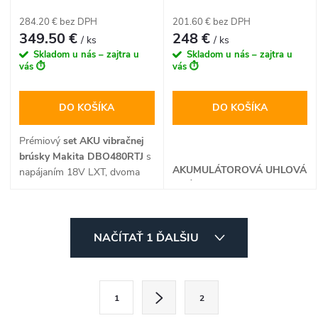
(set 2x 5,0 Ah batéria,
prachovým vreckom v balení
rýchlonabíjačka a systainer)
284.20 € bez DPH
201.60 € bez DPH
bez akumulátora a nabíjačky.
349.50 €
248 €
/ ks
/ ks
Skladom u nás – zajtra u
Skladom u nás – zajtra u
vás ⏱️
vás ⏱️
DO KOŠÍKA
DO KOŠÍKA
Prémiový
set AKU vibračnej
brúsky Makita DBO480RTJ
s
AKUMULÁTOROVÁ UHLOVÁ
napájaním 18V LXT, dvoma
BRÚSKA
5,0 Ah akumulátormi a
rýchlonabíjačkou v systaineri
je kompletným riešením pre
O
plošné aj detailné brúsenie.
NAČÍTAŤ 1 ĎALŠIU
Brúska ponúbuje dve rýchlosti
v
kmitov, kombinovanú brúsnu
l
podložku pre suchý zips aj
S
klasické svorky a prídavný
1
2
t
á
trojuholníkový delta hrot na