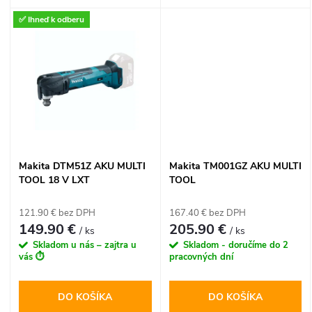
k
BRÚSKA
115 mm je ideálnym
k
✅ Ihneď k odberu
pomocníkom pre rezanie a
t
brúsenie v miestach bez
t
prístupu k elektrine. Ponúka
o
vysoké otáčky 11 000 min⁻¹,
o
ergonomický dizajn a
v
elektronickú ochranu proti
preťaženiu v rámci overeného
v
18 V LXT systému.
Makita DTM51Z AKU MULTI
Makita TM001GZ AKU MULTI
TOOL 18 V LXT
TOOL
121.90 € bez DPH
167.40 € bez DPH
149.90 €
205.90 €
/ ks
/ ks
Skladom u nás – zajtra u
Skladom - doručíme do 2
vás ⏱️
pracovných dní
DO KOŠÍKA
DO KOŠÍKA