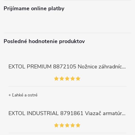
Prijímame online platby
Posledné hodnotenie produktov
EXTOL PREMIUM 8872105 Nožnice záhradnícke dlhé úzke, 200mm, max. prestrih Ø6mm
+ Ľahké a ostré
EXTOL INDUSTRIAL 8791861 Viazač armatúr aku Share20V, bez aku, drôt 0,8mm, oko 8-34mm, bezuhlíkový motor