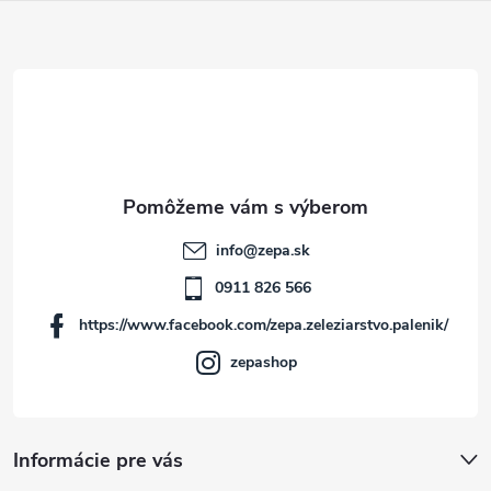
Z
á
p
ä
t
info
@
zepa.sk
i
0911 826 566
https://www.facebook.com/zepa.zeleziarstvo.palenik/
e
zepashop
Informácie pre vás