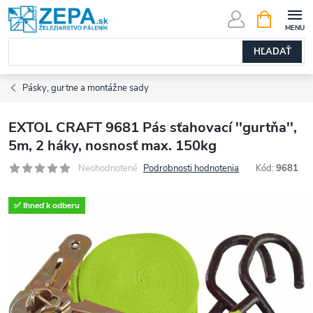
Prejsť
NÁKUPN
KOŠÍK
na
obsah
HĽADAŤ
Pásky, gurtne a montážne sady
EXTOL CRAFT 9681 Pás sťahovací ''gurtňa'',
5m, 2 háky, nosnosť max. 150kg
Neohodnotené
Podrobnosti hodnotenia
Kód:
9681
✅ Ihneď k odberu