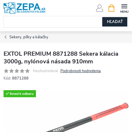
Prejsť
NÁKUPN
KOŠÍK
na
obsah
HĽADAŤ
Sekery, pílky a kálačky
EXTOL PREMIUM 8871288 Sekera kálacia
3000g, nylónová násada 910mm
Neohodnotené
Podrobnosti hodnotenia
Kód:
8871288
✅ Ihneď k odberu