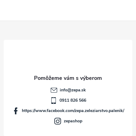
Z
á
p
ä
t
info
@
zepa.sk
i
0911 826 566
https://www.facebook.com/zepa.zeleziarstvo.palenik/
e
zepashop