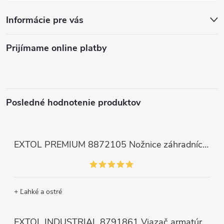
Informácie pre vás
Prijímame online platby
Posledné hodnotenie produktov
EXTOL PREMIUM 8872105 Nožnice záhradnícke dlhé úzke, 200mm, max. prestrih Ø6mm
+ Ľahké a ostré
EXTOL INDUSTRIAL 8791861 Viazač armatúr aku Share20V, bez aku, drôt 0,8mm, oko 8-34mm, bezuhlíkový motor