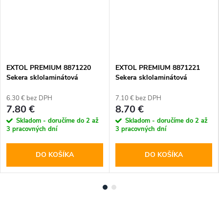
EXTOL PREMIUM 8871220
EXTOL PREMIUM 8871221
Sekera sklolaminátová
Sekera sklolaminátová
pogumovaná násada, 600g,
pogumovaná násada, 800g,
360mm
370mm
6.30 € bez DPH
7.10 € bez DPH
7.80 €
8.70 €
Skladom - doručíme do 2 až
Skladom - doručíme do 2 až
3 pracovných dní
3 pracovných dní
DO KOŠÍKA
DO KOŠÍKA