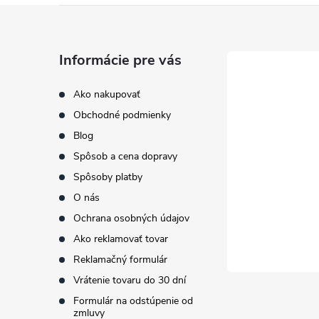
Z
á
Informácie pre vás
p
Ako nakupovať
Obchodné podmienky
ä
Blog
t
Spôsob a cena dopravy
Spôsoby platby
i
O nás
Ochrana osobných údajov
e
Ako reklamovať tovar
Reklamačný formulár
Vrátenie tovaru do 30 dní
Formulár na odstúpenie od
zmluvy