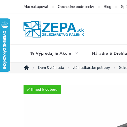
Prejsť
Ako nakupovať
Obchodné podmienky
Blog
Spô
na
obsah
% Výpredaj & Akcie
Náradie & Dielň
Dom & Záhrada
Záhradkárske potreby
Seke
Domov
✅ Ihneď k odberu