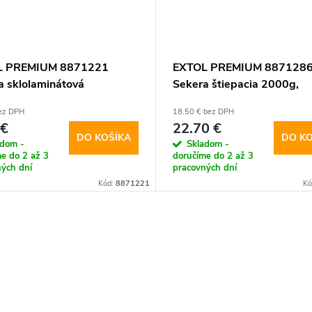
L PREMIUM 8871221
EXTOL PREMIUM 887128
a sklolaminátová
Sekera štiepacia 2000g,
ovaná násada, 800g,
nylónová násada 860mm
bez DPH
18.50 € bez DPH
mm
 €
22.70 €
DO KOŠÍKA
DO KO
adom -
Skladom -
e do 2 až 3
doručíme do 2 až 3
ých dní
pracovných dní
Kód:
8871221
Kó