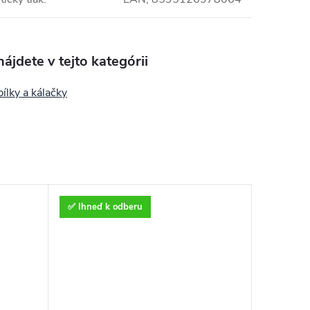
ájdete v tejto kategórii
pílky a kálačky
✅ Ihneď k odberu