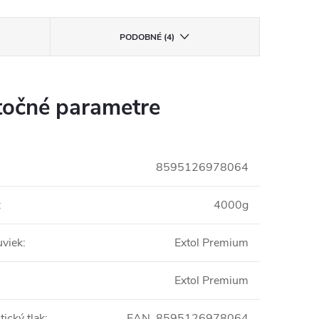
PODOBNÉ (4)
očné parametre
8595126978064
:
4000g
uviek
:
Extol Premium
Extol Premium
tický tlak
:
EAN, 8595126978064