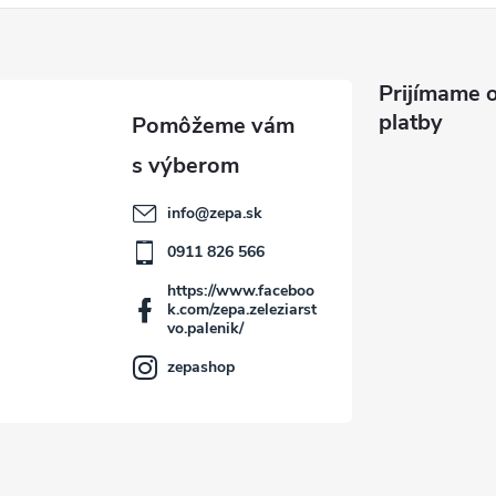
Prijímame o
platby
info
@
zepa.sk
0911 826 566
https://www.faceboo
k.com/zepa.zeleziarst
vo.palenik/
zepashop