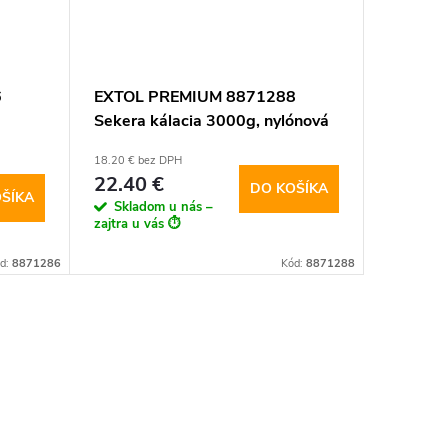
6
EXTOL PREMIUM 8871288
Sekera kálacia 3000g, nylónová
násada 910mm
18.20 € bez DPH
22.40 €
DO KOŠÍKA
ŠÍKA
Skladom u nás –
zajtra u vás ⏱️
d:
8871286
Kód:
8871288