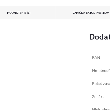
HODNOTENIE (1)
ZNAČKA
EXTOL PREMIUM
Dodat
EAN
:
Hmotnosť
Počet zás
Značka
:
Hluk: akus