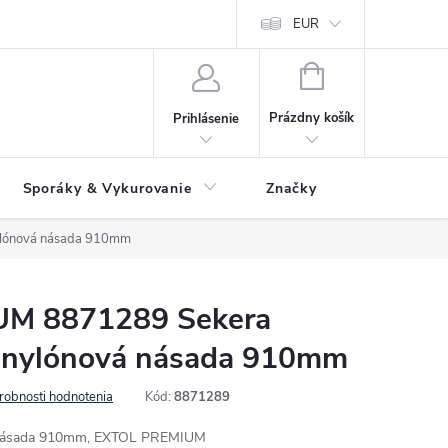
 údajov
Ako reklamovať tovar
Reklamačný formulár
EUR
Vrátenie 
NÁKUPNÝ
KOŠÍK
Prázdny košík
Prihlásenie
Sporáky & Vykurovanie
Značky
ylónová násada 910mm
M 8871289 Sekera
, nylónová násada 910mm
robnosti hodnotenia
Kód:
8871289
á násada 910mm, EXTOL PREMIUM