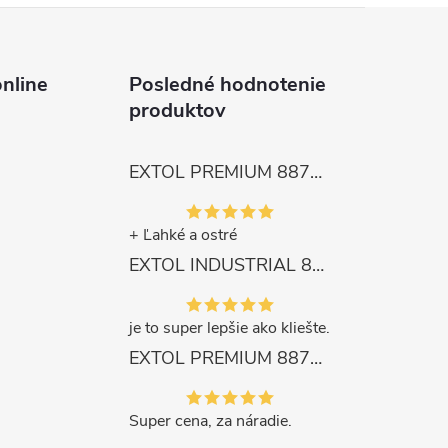
nline
Posledné hodnotenie
produktov
EXTOL PREMIUM 8872105 Nožnice záhradnícke dlhé úzke, 200mm, max. prestrih Ø6mm
+ Ľahké a ostré
EXTOL INDUSTRIAL 8791861 Viazač armatúr aku Share20V, bez aku, drôt 0,8mm, oko 8-34mm, bezuhlíkový motor
je to super lepšie ako kliešte.
EXTOL PREMIUM 8871287 Sekera štiepacia 3500g, nylónová násada 910mm
Super cena, za náradie.