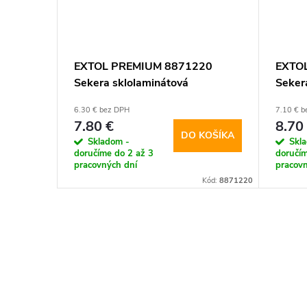
EXTOL PREMIUM 8871220
EXTO
Sekera sklolaminátová
Seker
pogumovaná násada, 600g,
pogum
6.30 € bez DPH
7.10 € 
360mm
370
7.80 €
8.70
DO KOŠÍKA
Skladom -
Skl
doručíme do 2 až 3
doručím
pracovných dní
pracovn
Kód:
8871220