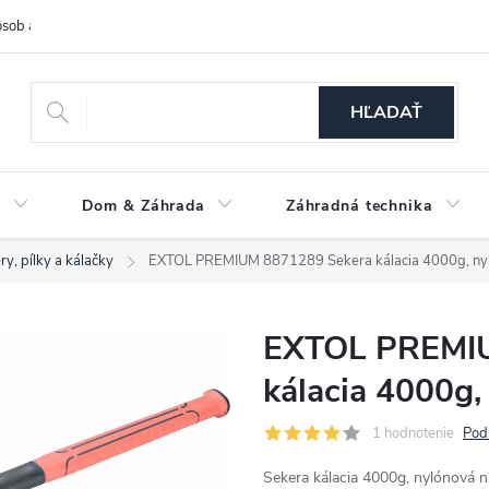
sob a cena dopravy
Spôsoby platby
O nás
Ochrana osobných
HĽADAŤ
a
Dom & Záhrada
Záhradná technika
ry, pílky a kálačky
EXTOL PREMIUM 8871289 Sekera kálacia 4000g, n
EXTOL PREMIU
kálacia 4000g
1 hodnotenie
Pod
Sekera kálacia 4000g, nylónov