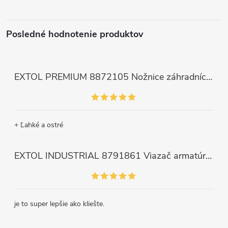
Posledné hodnotenie produktov
EXTOL PREMIUM 8872105 Nožnice záhradnícke dlhé úzke, 200mm, max. prestrih Ø6mm
+ Ľahké a ostré
EXTOL INDUSTRIAL 8791861 Viazač armatúr aku Share20V, bez aku, drôt 0,8mm, oko 8-34mm, bezuhlíkový motor
je to super lepšie ako kliešte.