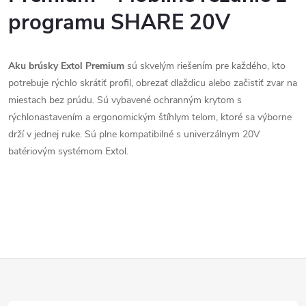
á
programu SHARE 20V
d
Aku brúsky Extol Premium
sú skvelým riešením pre každého, kto
a
potrebuje rýchlo skrátiť profil, obrezať dlaždicu alebo začistiť zvar na
c
miestach bez prúdu. Sú vybavené ochranným krytom s
rýchlonastavením a ergonomickým štíhlym telom, ktoré sa výborne
i
drží v jednej ruke. Sú plne kompatibilné s univerzálnym 20V
e
batériovým systémom Extol.
p
r
v
k
Z
y