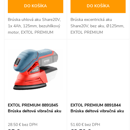
o
d
DO KOŠÍKA
DO KOŠÍKA
d
u
Brúska uhlová aku Share20V,
Brúska excentrická aku
u
1x 4Ah, 125mm, bezuhlíkový
Share20V, bez aku, Ø125mm,
k
motor, EXTOL PREMIUM
EXTOL PREMIUM
k
t
t
o
o
v
v
EXTOL PREMIUM 8891845
EXTOL PREMIUM 8891844
Brúska deltová vibračná aku
Brúska deltová vibračná aku
Share20V, bez aku, základňa
Share20V, 1x 2Ah, základňa
135×95mm
135×95mm
28.50 € bez DPH
51.60 € bez DPH