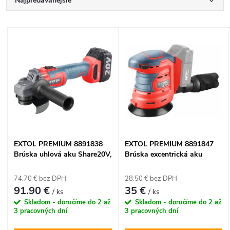
R
Najpredávanejšie
a
Najlacnejšie
V
Najdrahšie
d
ý
Abecedne
e
p
n
i
i
s
EXTOL PREMIUM 8891838
EXTOL PREMIUM 8891847
e
Brúska uhlová aku Share20V,
Brúska excentrická aku
p
1x 4Ah, 125mm, bezuhlíkový
Share20V, bez aku, Ø125mm
p
motor
74.70 € bez DPH
28.50 € bez DPH
r
91.90 €
35 €
/ ks
/ ks
r
Skladom - doručíme do 2 až
Skladom - doručíme do 2 až
o
3 pracovných dní
3 pracovných dní