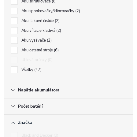
Aku skrutkovače
6
Aku sponkovačky/klincovačky
2
Aku tlakové čističe
2
Aku vŕtacie kladivá
2
Aku vysávače
2
Aku ostatné stroje
6
Uhlové brúsky
0
Všetky
47
Napätie akumulátora
Počet batérií
Značka
Black and Decker
0