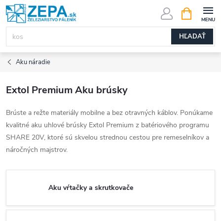
Prejsť
NÁKUPN
KOŠÍK
na
obsah
HĽADAŤ
Aku náradie
Extol Premium Aku brúsky
Brúste a režte materiály mobilne a bez otravných káblov. Ponúkame
kvalitné aku uhlové brúsky Extol Premium z batériového programu
SHARE 20V, ktoré sú skvelou strednou cestou pre remeselníkov a
náročných majstrov.
Aku vŕtačky a skrutkovače