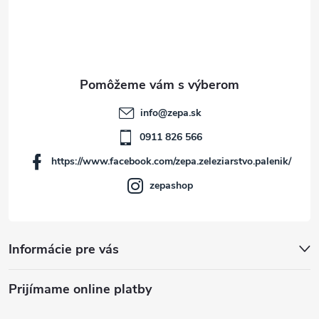
á
v
p
ý
ä
p
i
t
info
@
zepa.sk
s
i
0911 826 566
u
https://www.facebook.com/zepa.zeleziarstvo.palenik/
e
zepashop
Informácie pre vás
Prijímame online platby