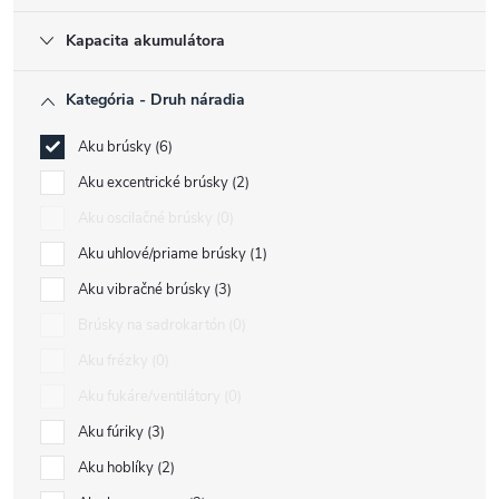
Kapacita akumulátora
Kategória - Druh náradia
Aku brúsky
6
Aku excentrické brúsky
2
Aku oscilačné brúsky
0
Aku uhlové/priame brúsky
1
Aku vibračné brúsky
3
Brúsky na sadrokartón
0
Aku frézky
0
Aku fukáre/ventilátory
0
Aku fúriky
3
Aku hoblíky
2