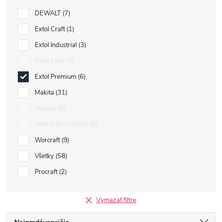
DEWALT
7
Extol Craft
1
Extol Industrial
3
Extol Lady
0
Extol Premium
6
Makita
31
Stanley
0
Strend Pro Garden
0
Worcraft
9
Všetky
58
Procraft
2
Vymazať filtre