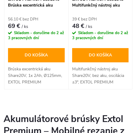
Brúska excentrická aku
Multifunkčný nástroj aku
Share20V, 1x 2Ah, Ø125mm
Share20V, bez aku, oscilácia
±3°
56.10 € bez DPH
39 € bez DPH
69 €
48 €
/ ks
/ ks
Skladom - doručíme do 2 až
Skladom - doručíme do 2 až
3 pracovných dní
3 pracovných dní
DO KOŠÍKA
DO KOŠÍKA
Brúska excentrická aku
Multifunkčný nástroj aku
Share20V, 1x 2Ah, Ø125mm,
Share20V, bez aku, oscilácia
EXTOL PREMIUM
±3°, EXTOL PREMIUM
O
v
Akumulátorové brúsky Extol
l
Premium – Mobilné rezanie z