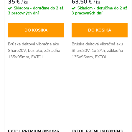
35 €
63.50 €
/ ks
/ ks
Skladom - doručíme do 2 až
Skladom - doručíme do 2 až
3 pracovných dní
3 pracovných dní
DO KOŠÍKA
DO KOŠÍKA
Brúska deltová vibračná aku
Brúska deltová vibračná aku
Share20V, bez aku, základňa
Share20V, 1x 2Ah, základňa
135×95mm, EXTOL
135×95mm, EXTOL
PREMIUM
PREMIUM
EXTOL PREMIUM 8891846
EXTOL PREMIUM 8891843