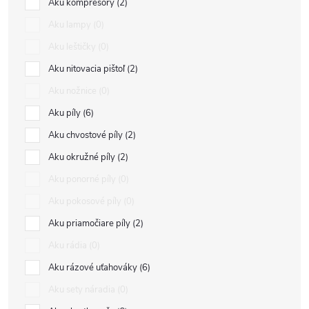
Aku kompresory
2
Aku lampy
0
Aku leštičky
0
Aku nitovacia pištoľ
2
Aku nožnice
0
Aku píly
6
Aku chvostové píly
2
Aku okružné píly
2
Aku ponorné píly
0
Aku pokosové píly
0
Aku priamočiare píly
2
Aku rádia
0
Aku rázové uťahováky
6
Aku sety náradia
0