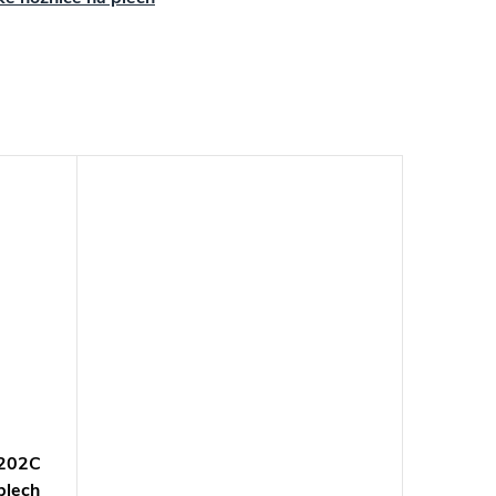
202C
plech