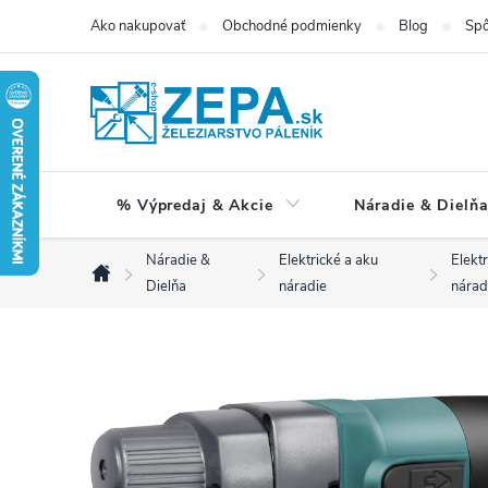
Prejsť
Ako nakupovať
Obchodné podmienky
Blog
Spô
na
obsah
% Výpredaj & Akcie
Náradie & Dielň
Náradie &
Elektrické a aku
Elekt
Domov
Dielňa
náradie
nárad