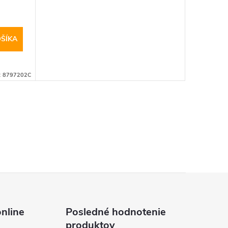
ŠÍKA
:
8797202C
nline
Posledné hodnotenie
produktov