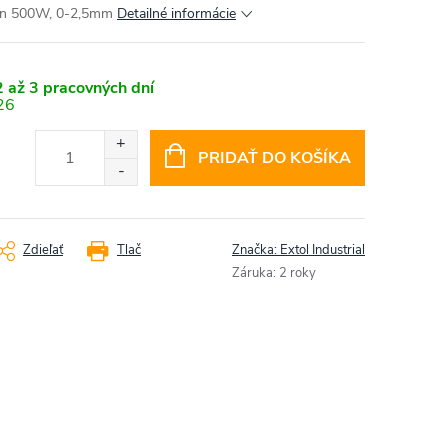
íkon 500W, 0-2,5mm
Detailné informácie
 až 3 pracovných dní
26
PRIDAŤ DO KOŠÍKA
Zdieľať
Tlač
Značka:
Extol Industrial
Záruka
:
2 roky