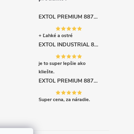
EXTOL PREMIUM 8872105 Nožnice záhradnícke dlhé úzke, 200mm, max. prestrih Ø6mm
+ Ľahké a ostré
EXTOL INDUSTRIAL 8791861 Viazač armatúr aku Share20V, bez aku, drôt 0,8mm, oko 8-34mm, bezuhlíkový motor
je to super lepšie ako
kliešte.
EXTOL PREMIUM 8871287 Sekera štiepacia 3500g, nylónová násada 910mm
Super cena, za náradie.