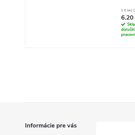
8797
5 € bez
6.20
Skl
doručím
pracovn
Z
á
Informácie pre vás