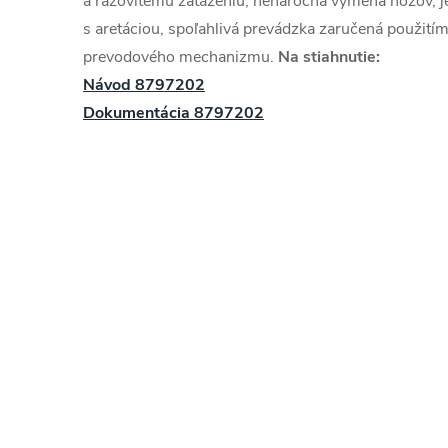
a rázovitému zaťaženiu, nenáročná výmena nožov, 
s aretáciou, spoľahlivá prevádzka zaručená použitím
prevodového mechanizmu.
Na stiahnutie:
Návod 8797202
Dokumentácia 8797202