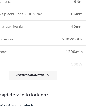
moment
:
6Nm
ka plechu (oceľ 800MPa)
:
1,6mm
mer zakrivenia
:
40mm
ekvencia
:
230V/50Hz
ihov
:
1200/min
500W
VŠETKY PARAMETRE
ájdete v tejto kategórii
ké nožnice na plech