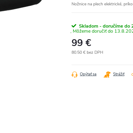
Nožnice na plech elektrické, pr
Skladom - doručíme do 2
13.8.20
99 €
80.50 € bez DPH
Jednotková
cena:
Opýtať sa
Strážiť