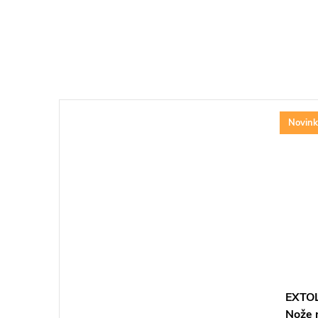
Novink
EXTO
Nože 