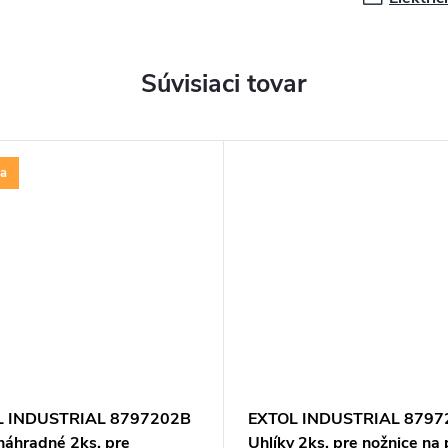
Súvisiaci tovar
a
L INDUSTRIAL 8797202B
EXTOL INDUSTRIAL 8797
náhradné 2ks, pre
Uhlíky 2ks, pre nožnice na 