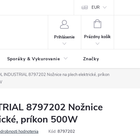
 údajov
Ako reklamovať tovar
Reklamačný formulár
EUR
Vrátenie 
NÁKUPNÝ
KOŠÍK
Prázdny košík
Prihlásenie
Sporáky & Vykurovanie
Značky
L INDUSTRIAL 8797202 Nožnice na plech elektrické, príkon
W
RIAL 8797202 Nožnice
rické, príkon 500W
drobnosti hodnotenia
Kód:
8797202