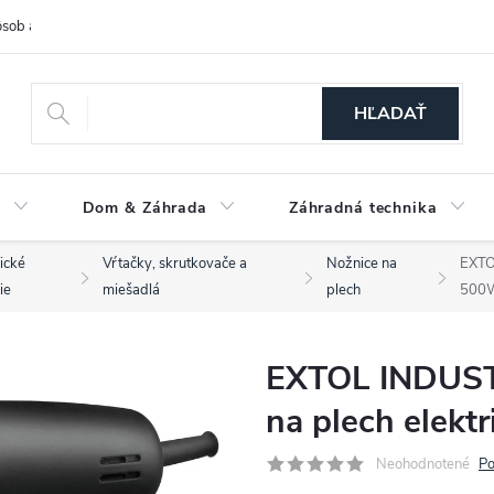
sob a cena dopravy
Spôsoby platby
O nás
Ochrana osobných
HĽADAŤ
a
Dom & Záhrada
Záhradná technika
rické
Vŕtačky, skrutkovače a
Nožnice na
EXTO
ie
miešadlá
plech
500
EXTOL INDUST
na plech elekt
Neohodnotené
Po