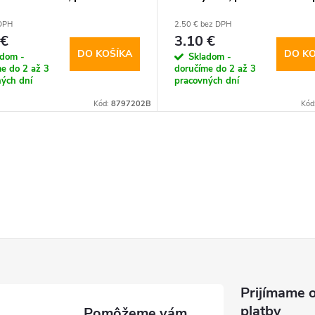
202
8797202
 DPH
2.50 € bez DPH
 €
3.10 €
DO KOŠÍKA
DO KO
adom -
Skladom -
e do 2 až 3
doručíme do 2 až 3
ých dní
pracovných dní
Kód:
8797202B
Kód
Prijímame o
platby