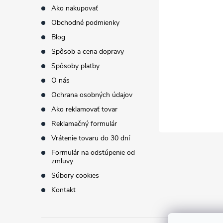
p
Ako nakupovať
Obchodné podmienky
ä
Blog
t
Spôsob a cena dopravy
Spôsoby platby
i
O nás
Ochrana osobných údajov
e
Ako reklamovať tovar
Reklamačný formulár
Vrátenie tovaru do 30 dní
Formulár na odstúpenie od
zmluvy
Súbory cookies
Kontakt