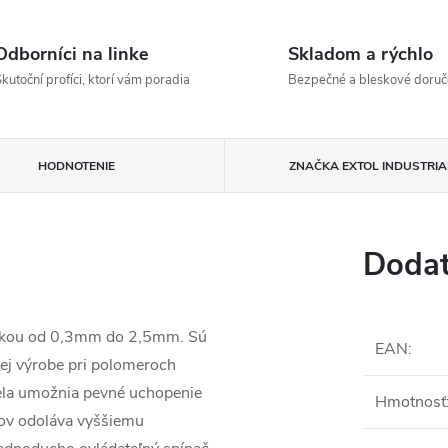
Odborníci na linke
Skladom a rýchlo
kutoční profíci, ktorí vám poradia
Bezpečné a bleskové doruč
HODNOTENIE
ZNAČKA
EXTOL INDUSTRIA
Dodat
rúbkou od 0,3mm do 2,5mm. Sú
EAN
:
ej výrobe pri polomeroch
ela umožnia pevné uchopenie
Hmotnosť
žov odoláva vyššiemu