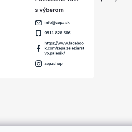
info
@
zepa.sk
0911 826 566
https://www.faceboo
k.com/zepa.zeleziarst
vo.palenik/
zepashop