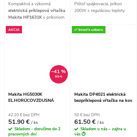
Kompaktná a výkonná
Pištoľ spájkovacia, príkon
elektrická príklepová vŕtačka
200W s reguláciou teploty
Makita HP1631K
s príkonom
710 W ponúka všestranné
AKCIA
✅ Ihneď k odberu
využitie na vŕtanie, príklepové
vŕtanie a skrutkovanie. Vďaka
robustnému hliníkovému
puzdru prevodovky, plynulej
regulácii otáčok a
rýchloupínaciemu skľučovadlu
–41 %
zvládne aj tie najnáročnejšie
89 €
práce v tehle, betóne, dreve či
kove. Vŕtačka je dodávaná v
praktickom plastovom kufri na
Makita HG5030K
Makita DP4021 elektrická
jednoduché prenášanie a
EL.HORÚCOVZDUSNÁ
bezpríklepová vŕtačka na kov
bezpečné skladovanie.
PIŠTOL
s rýchloupínacím
skľučovadlom
42.20 € bez DPH
50 € bez DPH
51.90 €
61.50 €
/ ks
/ ks
Skladom - doručíme do 2
Skladom u nás – zajtra u
pracovných dní
vás ⏱️