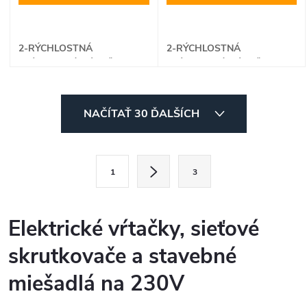
2-RÝCHLOSTNÁ
2-RÝCHLOSTNÁ
PRÍKLEPOVÁ VŔTAČKA
PRÍKLEPOVÁ VŔTAČKA
O
NAČÍTAŤ 30 ĎALŠÍCH
v
l
S
1
3
t
á
r
d
á
Elektrické vŕtačky, sieťové
a
n
skrutkovače a stavebné
k
c
o
miešadlá na 230V
i
v