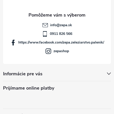
ä
t
info
@
zepa.sk
i
0911 826 566
https://www.facebook.com/zepa.zeleziarstvo.palenik/
e
zepashop
Informácie pre vás
Prijímame online platby