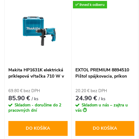
k
✅ Ihneď k odberu
dielne. Vďaka plynulej
t
elektronickej regulácii otáčok,
t
digitálnemu displeju a
o
krížovému laseru je vŕtanie do
o
dreva aj kovu intuitívne, rýchle
v
a dokonale presné.
v
Makita HP1631K elektrická
EXTOL PREMIUM 8894510
príklepová vŕtačka 710 W v
Pištoľ spájkovacia, príkon
kufri
200W s reguláciou teploty
69.80 € bez DPH
20.20 € bez DPH
85.90 €
24.90 €
/ ks
/ ks
Skladom - doručíme do 2
Skladom u nás – zajtra u
pracovných dní
vás ⏱️
DO KOŠÍKA
DO KOŠÍKA