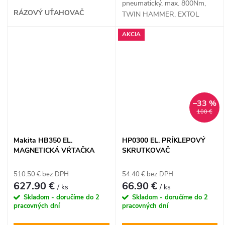
pneumatický, max. 800Nm,
RÁZOVÝ UŤAHOVAČ
TWIN HAMMER, EXTOL
PREMIUM
AKCIA
–33 %
100 €
Makita HB350 EL.
HP0300 EL. PRÍKLEPOVÝ
MAGNETICKÁ VŔTAČKA
SKRUTKOVAČ
510.50 € bez DPH
54.40 € bez DPH
627.90 €
66.90 €
/ ks
/ ks
Skladom - doručíme do 2
Skladom - doručíme do 2
pracovných dní
pracovných dní