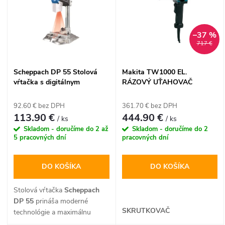
e
p
n
–37 %
i
717 €
i
s
Scheppach DP 55 Stolová
Makita TW1000 EL.
e
vŕtačka s digitálnym
RÁZOVÝ UŤAHOVAČ
p
displejom a krížovým
p
laserom (710 W)
92.60 € bez DPH
361.70 € bez DPH
r
113.90 €
444.90 €
/ ks
/ ks
r
Skladom - doručíme do 2 až
Skladom - doručíme do 2
o
5 pracovných dní
pracovných dní
o
d
DO KOŠÍKA
DO KOŠÍKA
d
u
Stolová vŕtačka
Scheppach
u
DP 55
prináša moderné
SKRUTKOVAČ
k
technológie a maximálnu
presnosť do každej domácej