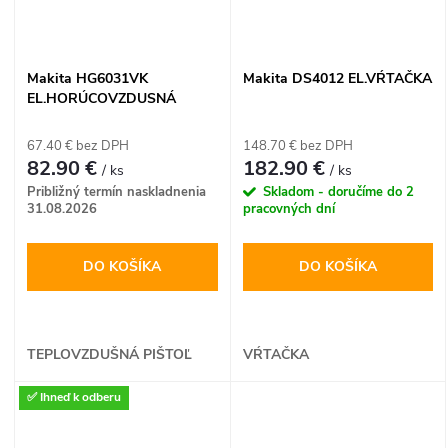
Makita HG6031VK
Makita DS4012 EL.VŔTAČKA
EL.HORÚCOVZDUSNÁ
PIŠTOL
67.40 € bez DPH
148.70 € bez DPH
82.90 €
182.90 €
/ ks
/ ks
Približný termín naskladnenia
Skladom - doručíme do 2
31.08.2026
pracovných dní
DO KOŠÍKA
DO KOŠÍKA
TEPLOVZDUŠNÁ PIŠTOĽ
VŔTAČKA
✅ Ihneď k odberu