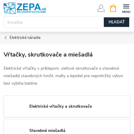
Prejsť
NÁKUPN
KOŠÍK
na
obsah
HĽADAŤ
Elektrické náradie
Vŕtačky, skrutkovače a miešadlá
Elektrické vŕtačky s príklepom, sieťové skrutkovače a stavebné
miešadlá stavebných hmôt, malty a lepidiel pre nepretržitý výkon
bez vybitia batérie.
Elektrické vŕtačky a skrutkovače
Stavebné miešadlá