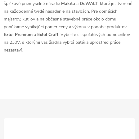
špičkové priemyselné náradie
Makita
a
DeWALT
, ktoré je stvorené
na každodenné tvrdé nasadenie na stavbách. Pre domácich
majstrov, kutilov a na občasné stavebné práce okolo domu
ponúkame vynikajúci pomer ceny a výkonu v podobe produktov
Extol Premium
a
Extol Craft
. Vyberte si spoľahlivých pomocníkov
na 230V, s ktorými vás žiadna vybitá batéria uprostred práce
nezastaví.
Z
á
p