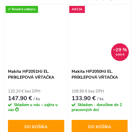
PRÍKLEPOVÁ VŔTAČKA
prevodovkou a odolným
✅ Ihneď k odberu
AKCIA
hliníkovým puzdrom
predstavuje špičku vo svojej
triede. Je vybavená pokročilým
obmedzovačom krútiaceho
momentu na ochranu
používateľa, inteligentnou
–29 %
svetelnou signalizáciou
190 €
preťaženia a poruchy kábla a
plynulou elektronickou
reguláciou otáčok. Vŕtačka je
Makita HP2051HJ EL.
Makita HP2050HJ EL.
dodávaná v prémiovom
PRÍKLEPOVÁ VŔTAČKA
PRÍKLEPOVÁ VŔTAČKA
systaineri Makita (Typ 1) s
presne tvarovaným vnútrom a
120.20 € bez DPH
108.90 € bez DPH
prídavnou bočnou rukoväťou.
147.90 €
133.90 €
/ ks
/ ks
Skladom u nás – zajtra u
Skladom - doručíme do 2
vás ⏱️
pracovných dní
DO KOŠÍKA
DO KOŠÍKA