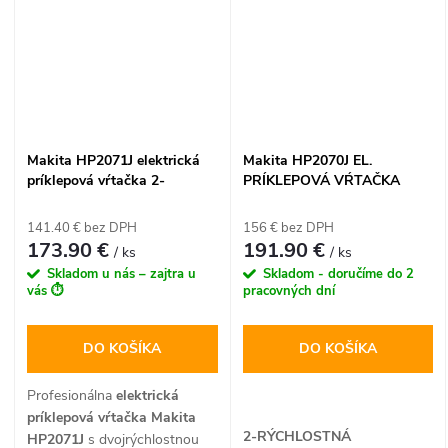
Makita HP2071J elektrická
Makita HP2070J EL.
príklepová vŕtačka 2-
PRÍKLEPOVÁ VŔTAČKA
rýchlostná 13 mm v
13MM MAKP
systaineri
141.40 € bez DPH
156 € bez DPH
173.90 €
191.90 €
/ ks
/ ks
Skladom u nás – zajtra u
Skladom - doručíme do 2
vás ⏱️
pracovných dní
DO KOŠÍKA
DO KOŠÍKA
Profesionálna
elektrická
príklepová vŕtačka Makita
2-RÝCHLOSTNÁ
HP2071J
s dvojrýchlostnou