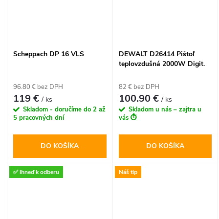
Scheppach DP 16 VLS
DEWALT D26414 Pištoľ
teplovzdušná 2000W Digit.
ukazovateľ teploty, pamäť
hodnôt
96.80 € bez DPH
82 € bez DPH
119 €
100.90 €
/ ks
/ ks
Skladom - doručíme do 2 až
Skladom u nás – zajtra u
5 pracovných dní
vás ⏱️
DO KOŠÍKA
DO KOŠÍKA
✅ Ihneď k odberu
Náš tip