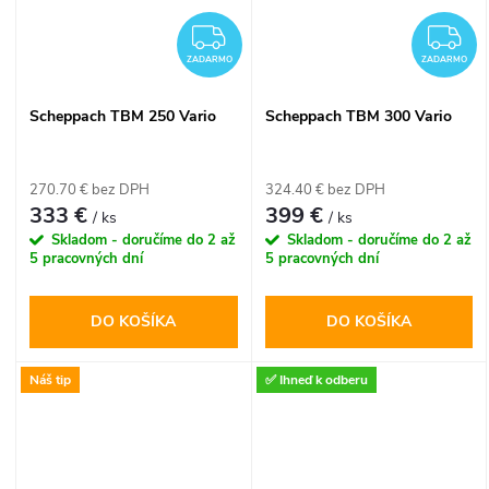
ZADARMO
Z
ZADARMO
ZADARMO
Scheppach TBM 250 Vario
Scheppach TBM 300 Vario
270.70 € bez DPH
324.40 € bez DPH
333 €
399 €
/ ks
/ ks
Skladom - doručíme do 2 až
Skladom - doručíme do 2 až
5 pracovných dní
5 pracovných dní
DO KOŠÍKA
DO KOŠÍKA
Náš tip
✅ Ihneď k odberu