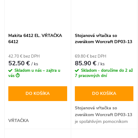
Makita 6412 EL. VŔTAČKA
Stojanová vŕtačka so
6412
zverákom Worcraft DP03-13
(350W, 5 rýchlostí, 13 mm)
42.70 € bez DPH
69.80 € bez DPH
52.50 €
85.90 €
/ ks
/ ks
Skladom u nás – zajtra u
Skladom - doručíme do 2 až
vás ⏱️
7 pracovných dní
DO KOŠÍKA
DO KOŠÍKA
Stojanová vŕtačka so
zverákom Worcraft DP03-13
VŔTAČKA
je spoľahlivým pomocníkom
pre každého domáceho
majstra a remeselníka, ktorý