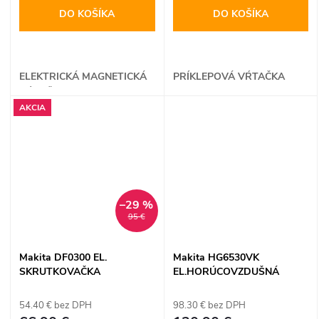
DO KOŠÍKA
DO KOŠÍKA
ELEKTRICKÁ MAGNETICKÁ
PRÍKLEPOVÁ VŔTAČKA
VŔTAČKA
AKCIA
–29 %
95 €
Makita DF0300 EL.
Makita HG6530VK
SKRUTKOVAČKA
EL.HORÚCOVZDUŠNÁ
PIŠTOL
54.40 € bez DPH
98.30 € bez DPH