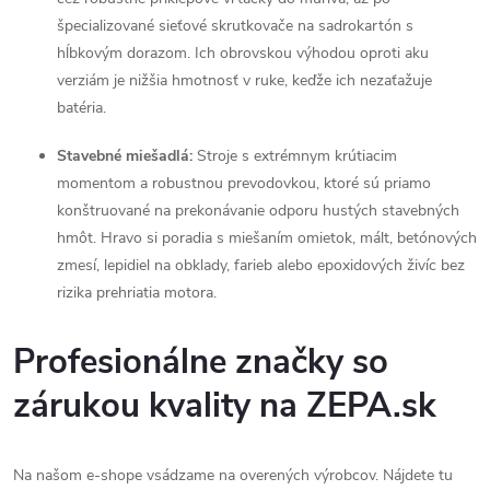
u
špecializované sieťové skrutkovače na sadrokartón s
hĺbkovým dorazom. Ich obrovskou výhodou oproti aku
verziám je nižšia hmotnosť v ruke, keďže ich nezaťažuje
batéria.
Stavebné miešadlá:
Stroje s extrémnym krútiacim
momentom a robustnou prevodovkou, ktoré sú priamo
konštruované na prekonávanie odporu hustých stavebných
hmôt. Hravo si poradia s miešaním omietok, mált, betónových
zmesí, lepidiel na obklady, farieb alebo epoxidových živíc bez
rizika prehriatia motora.
Profesionálne značky so
zárukou kvality na ZEPA.sk
Na našom e-shope vsádzame na overených výrobcov. Nájdete tu