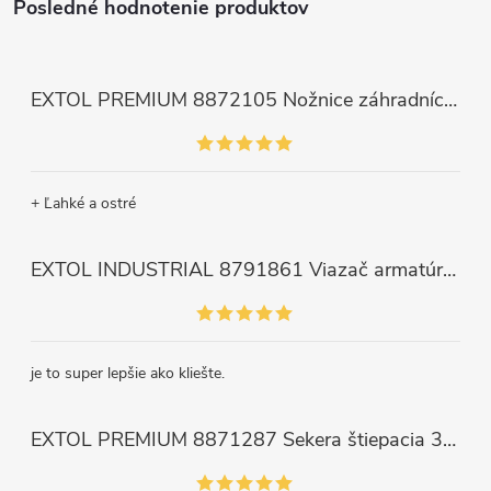
Posledné hodnotenie produktov
EXTOL PREMIUM 8872105 Nožnice záhradnícke dlhé úzke, 200mm, max. prestrih Ø6mm
+ Ľahké a ostré
EXTOL INDUSTRIAL 8791861 Viazač armatúr aku Share20V, bez aku, drôt 0,8mm, oko 8-34mm, bezuhlíkový motor
je to super lepšie ako kliešte.
EXTOL PREMIUM 8871287 Sekera štiepacia 3500g, nylónová násada 910mm