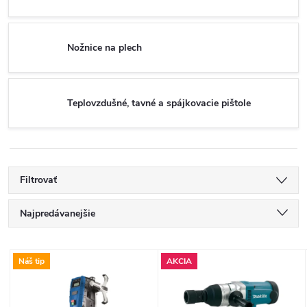
Nožnice na plech
Teplovzdušné, tavné a spájkovacie pištole
Filtrovať
R
Najpredávanejšie
a
Najlacnejšie
V
Náš tip
AKCIA
Najdrahšie
d
ý
Abecedne