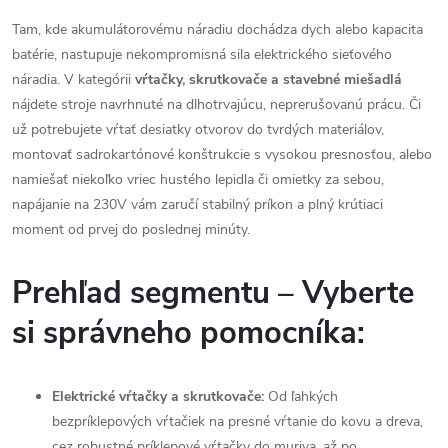
a
e
Tam, kde akumulátorovému náradiu dochádza dych alebo kapacita
n
batérie, nastupuje nekompromisná sila elektrického sieťového
p
i
náradia. V kategórii
vŕtačky, skrutkovače a stavebné miešadlá
e
r
nájdete stroje navrhnuté na dlhotrvajúcu, neprerušovanú prácu. Či
už potrebujete vŕtať desiatky otvorov do tvrdých materiálov,
v
montovať sadrokartónové konštrukcie s vysokou presnosťou, alebo
k
namiešať niekoľko vriec hustého lepidla či omietky za sebou,
napájanie na 230V vám zaručí stabilný príkon a plný krútiaci
y
moment od prvej do poslednej minúty.
v
Prehľad segmentu – Vyberte
ý
si správneho pomocníka:
p
i
Elektrické vŕtačky a skrutkovače:
Od ľahkých
s
bezpríklepových vŕtačiek na presné vŕtanie do kovu a dreva,
cez robustné príklepové vŕtačky do muriva, až po