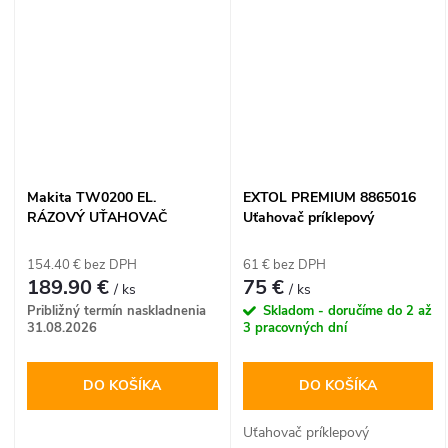
hľadá maximálnu presnosť pri
vŕtaní. Vďaka silnému 350 W
motoru s 5 rýchlosťami
poľahky zvládne vŕtanie do
dreva, kovu, plastov či
keramiky. Bezpečnú a stabilnú
prácu zabezpečuje robustný
pracovný stôl s rozmermi 160
× 160 mm a praktický
Makita TW0200 EL.
EXTOL PREMIUM 8865016
pomocný zverák, ktorý je
RÁZOVÝ UŤAHOVAČ
Uťahovač príklepový
súčasťou balenia.
pneumatický, max. 800Nm,
TWIN HAMMER
154.40 € bez DPH
61 € bez DPH
189.90 €
75 €
/ ks
/ ks
Približný termín naskladnenia
Skladom - doručíme do 2 až
31.08.2026
3 pracovných dní
DO KOŠÍKA
DO KOŠÍKA
Uťahovač príklepový