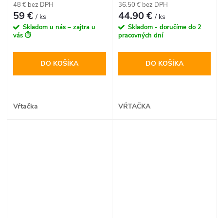
48 € bez DPH
36.50 € bez DPH
aretačné tlačidlo pre
59 €
44.90 €
/ ks
/ ks
nepretržitú prevádzku z nej
Skladom u nás – zajtra u
Skladom - doručíme do 2
robia ideálny nástroj do každej
vás ⏱️
pracovných dní
zámočníckej dielne.
DO KOŠÍKA
DO KOŠÍKA
Vŕtačka
VŔTAČKA