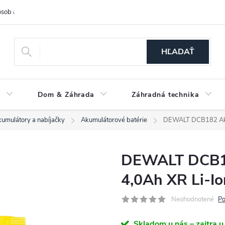
sob a cena dopravy
Spôsoby platby
O nás
Ochrana osobných
HĽADAŤ
a
Dom & Záhrada
Záhradná technika
umulátory a nabíjačky
Akumulátorové batérie
DEWALT DCB182 Akum
DEWALT DCB1
4,0Ah XR Li-Io
Neohodnotené
Po
Skladom u nás – zajtra u