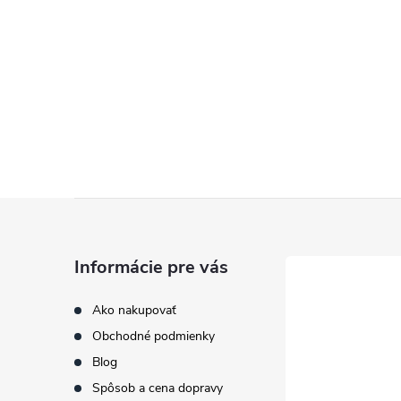
Z
á
Informácie pre vás
p
Ako nakupovať
Obchodné podmienky
ä
Blog
t
Spôsob a cena dopravy