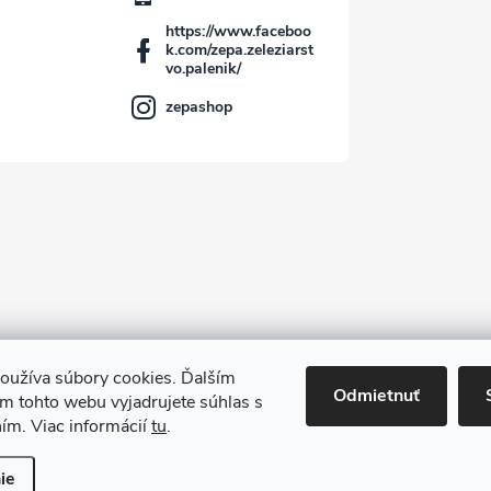
https://www.faceboo
k.com/zepa.zeleziarst
vo.palenik/
zepashop
oužíva súbory cookies. Ďalším
Kontakt
Odmietnuť
m tohto webu vyjadrujete súhlas s
ním. Viac informácií
tu
.
adené.
Upraviť nastavenie cookies
ie