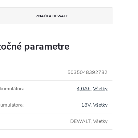
ZNAČKA
DEWALT
očné parametre
5035048392782
akumulátora
:
4,0Ah
,
Všetky
kumulátora
:
18V
,
Všetky
DEWALT, Všetky