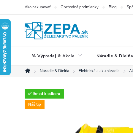
Prejsť
Ako nakupovať
Obchodné podmienky
Blog
Spô
na
obsah
% Výpredaj & Akcie
Náradie & Dielň
Náradie & Dielňa
Elektrické a aku náradie
Ak
Domov
✅ Ihneď k odberu
Náš tip