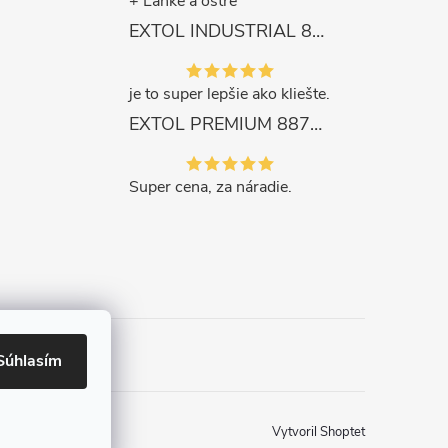
+ Ľahké a ostré
EXTOL INDUSTRIAL 8791861 Viazač armatúr aku Share20V, bez aku, drôt 0,8mm, oko 8-34mm, bezuhlíkový motor
je to super lepšie ako kliešte.
EXTOL PREMIUM 8871287 Sekera štiepacia 3500g, nylónová násada 910mm
Super cena, za náradie.
Súhlasím
Vytvoril Shoptet