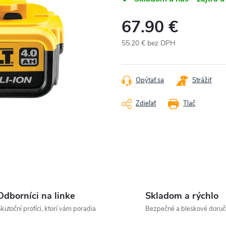
67.90 €
55.20 € bez DPH
Jednotková
cena:
Opýtať sa
Strážiť
Zdieľať
Tlač
Odborníci na linke
Skladom a rýchlo
kutoční profíci, ktorí vám poradia
Bezpečné a bleskové doruč