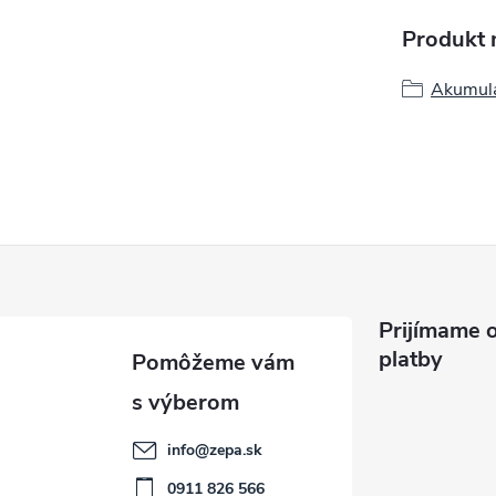
Produkt n
Akumulá
Prijímame o
platby
info
@
zepa.sk
0911 826 566