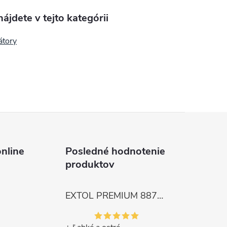
ájdete v tejto kategórii
tory
nline
Posledné hodnotenie
produktov
EXTOL PREMIUM 8872105 Nožnice záhradnícke dlhé úzke, 200mm, max. prestrih Ø6mm