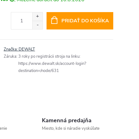
PRIDAŤ DO KOŠÍKA
Značka:
DEWALT
Záruka
:
3 roky po registrácii stroja na linku:
https://www.dewalt.sk/account-login?
destination=/node/631
Kamenná predajňa
enie
Miesto, kde si náradie vyskúšate