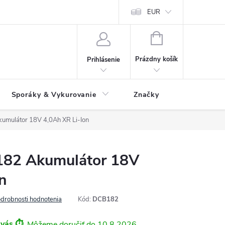
 údajov
Ako reklamovať tovar
Reklamačný formulár
EUR
Vrátenie 
NÁKUPNÝ
KOŠÍK
Prázdny košík
Prihlásenie
Sporáky & Vykurovanie
Značky
ulátor 18V 4,0Ah XR Li-Ion
82 Akumulátor 18V
n
drobnosti hodnotenia
Kód:
DCB182
 vás ⏱️
10.8.2026