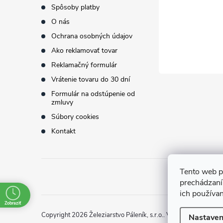
Spôsoby platby
i
O nás
Ochrana osobných údajov
e
Ako reklamovať tovar
Reklamačný formulár
Vrátenie tovaru do 30 dní
Formulár na odstúpenie od
zmluvy
Súbory cookies
Kontakt
Tento web p
prechádzaní
ich používa
Zobraziť
Copyright 2026
Železiarstvo Páleník, s.r.o.
. Všetky práva vyhr
Nastaven