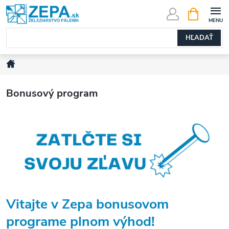
Prejsť
NÁKUPN
KOŠÍK
na
obsah
HĽADAŤ
Domov
Bonusový program
Vitajte v Zepa bonusovom
programe plnom výhod!