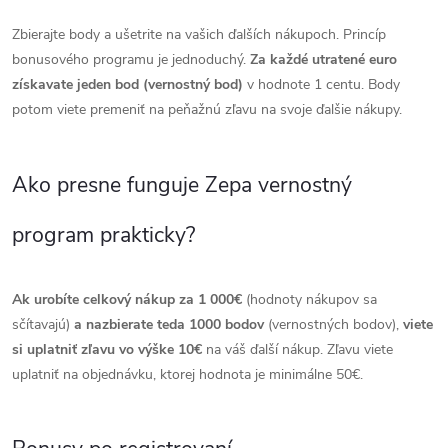
Zbierajte body a ušetrite na vašich ďalších nákupoch. Princíp
bonusového programu je jednoduchý.
Za každé utratené euro
získavate jeden bod (vernostný bod)
v hodnote 1 centu. Body
potom viete premeniť na peňažnú zľavu na svoje ďalšie nákupy.
Ako presne funguje Zepa vernostný
program prakticky?
Ak urobíte celkový nákup
za 1 000€
(hodnoty nákupov sa
sčítavajú)
a nazbierate teda 1000 bodov
(vernostných bodov),
viete
si uplatniť zľavu vo výške 10€
na váš ďalší nákup. Zľavu viete
uplatniť na objednávku, ktorej hodnota je minimálne 50€.