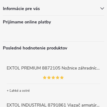
Informácie pre vás
Prijímame online platby
Posledné hodnotenie produktov
EXTOL PREMIUM 8872105 Nožnice záhradnícke dlhé úzke, 200mm, max. prestrih Ø6mm
+ Ľahké a ostré
EXTOL INDUSTRIAL 8791861 Viazač armatúr aku Share20V, bez aku, drôt 0,8mm, oko 8-34mm, bezuhlíkový motor