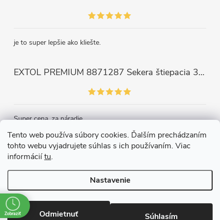
je to super lepšie ako kliešte.
EXTOL PREMIUM 8871287 Sekera štiepacia 3500g, nylónová násada 910mm
Super cena, za náradie.
Tento web používa súbory cookies. Ďalším prechádzaním
tohto webu vyjadrujete súhlas s ich používaním. Viac
Kontakt
informácií
tu
.
Nastavenie
Copyright 2026
Železiarstvo Páleník, s.r.o.
. Všetky práva vyhradené.
Upraviť nastavenie cookies
Odmietnuť
Zobraziť
Súhlasím