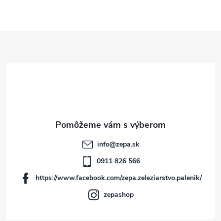
Z
á
p
ä
t
info
@
zepa.sk
i
0911 826 566
https://www.facebook.com/zepa.zeleziarstvo.palenik/
e
zepashop