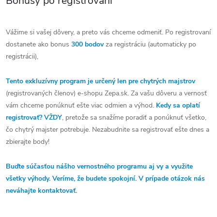
Bonusy po registrovaní
Vážime si vašej dôvery, a preto vás chceme odmeniť. Po registrovaní
dostanete ako bonus
300 bodov
za registráciu (automaticky po
registrácii),
Tento exkluzívny program je určený len pre chytrých majstrov
(registrovaných členov) e-shopu Zepa.sk. Za vašu dôveru a vernosť
vám chceme ponúknuť ešte viac odmien a výhod.
Kedy sa oplatí
registrovať? VŽDY
,
pretože sa snažíme poradiť a ponúknuť všetko,
čo chytrý majster potrebuje. Nezabudnite sa registrovať ešte dnes a
zbierajte body!
Buďte súčasťou nášho vernostného programu aj vy a využite
všetky výhody. Veríme, že budete spokojní. V prípade otázok nás
neváhajte kontaktovať.