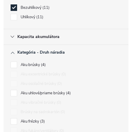
Bezuhlíkový
11
Uhlíkový
11
Kapacita akumulátora
Kategória - Druh náradia
Aku brúsky
4
Aku excentrické brúsky
0
Aku oscilačné brúsky
0
Aku uhlové/priame brúsky
4
Aku vibračné brúsky
0
Brúsky na sadrokartón
0
Aku frézky
3
Aku fukáre/ventilátory
0