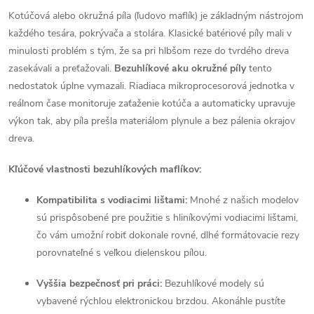
Kotúčová alebo okružná píla (ľudovo maflík) je základným nástrojom
a
každého tesára, pokrývača a stolára. Klasické batériové píly mali v
c
minulosti problém s tým, že sa pri hlbšom reze do tvrdého dreva
zasekávali a preťažovali.
Bezuhlíkové aku okružné píly
tento
i
nedostatok úplne vymazali. Riadiaca mikroprocesorová jednotka v
e
reálnom čase monitoruje zaťaženie kotúča a automaticky upravuje
výkon tak, aby píla prešla materiálom plynule a bez pálenia okrajov
p
dreva.
r
Kľúčové vlastnosti bezuhlíkových maflíkov:
v
Kompatibilita s vodiacimi lištami:
Mnohé z našich modelov
k
sú prispôsobené pre použitie s hliníkovými vodiacimi lištami,
čo vám umožní robiť dokonale rovné, dlhé formátovacie rezy
y
porovnateľné s veľkou dielenskou pílou.
v
Vyššia bezpečnosť pri práci:
Bezuhlíkové modely sú
ý
vybavené rýchlou elektronickou brzdou. Akonáhle pustíte