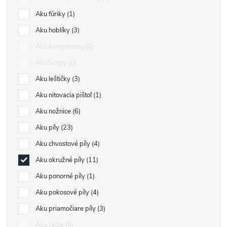
Aku fúriky
1
Aku hoblíky
3
Aku kompresory
0
Aku lampy
0
Aku leštičky
3
Aku nitovacia pištoľ
1
Aku nožnice
6
Aku píly
23
Aku chvostové píly
4
Aku okružné píly
11
Aku ponorné píly
1
Aku pokosové píly
4
Aku priamočiare píly
3
Aku rádia
0