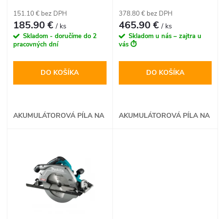
p
LXT
p
151.10 € bez DPH
378.80 € bez DPH
r
185.90 €
465.90 €
/ ks
/ ks
r
Skladom - doručíme do 2
Skladom u nás – zajtra u
o
pracovných dní
vás ⏱️
o
d
DO KOŠÍKA
DO KOŠÍKA
d
u
u
AKUMULÁTOROVÁ PÍLA NA
AKUMULÁTOROVÁ PÍLA NA
k
KOV
KOV
k
t
t
o
o
v
v