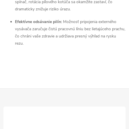
spínač, rotácia pílového kotúča sa okamžite zastaví, čo
p
dramaticky znižuje riziko úrazu.
i
Efektívne odsávanie pilín:
Možnosť pripojenia externého
s
vysávača zaručuje čistú pracovnú líniu bez lietajúceho prachu,
čo chráni vaše zdravie a udržiava presný výhľad na rysku
u
rezu.
Z
á
p