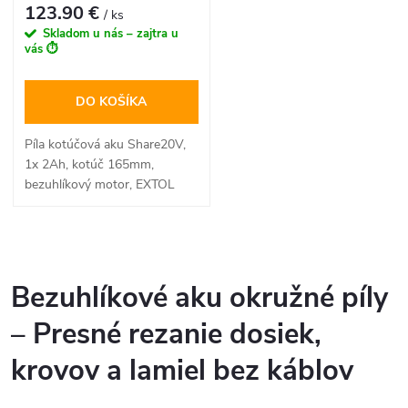
123.90 €
/ ks
Skladom u nás – zajtra u
vás ⏱️
DO KOŠÍKA
Píla kotúčová aku Share20V,
1x 2Ah, kotúč 165mm,
bezuhlíkový motor, EXTOL
INDUSTRIAL
O
v
Bezuhlíkové aku okružné píly
l
– Presné rezanie dosiek,
á
krovov a lamiel bez káblov
d