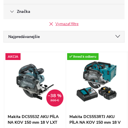
Značka
Vymazať filtre
R
Najpredávanejšie
a
Najlacnejšie
V
AKCIA
✅ Ihneď k odberu
Najdrahšie
d
ý
Abecedne
e
p
n
–38 %
i
300 €
i
s
Makita DCS553Z AKU PÍLA
Makita DCS553RTJ AKU
e
NA KOV 150 mm 18 V LXT
PÍLA NA KOV 150 mm 18 V