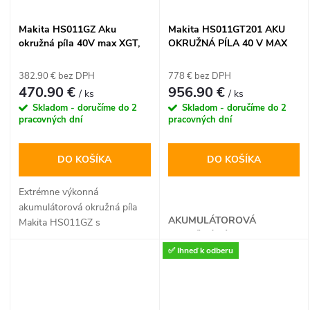
Makita HS011GZ Aku
Makita HS011GT201 AKU
okružná píla 40V max XGT,
OKRUŽNÁ PÍLA 40 V MAX
270 mm (bez batérie a
XGT
nabíjačky)
382.90 € bez DPH
778 € bez DPH
470.90 €
956.90 €
/ ks
/ ks
Skladom - doručíme do 2
Skladom - doručíme do 2
pracovných dní
pracovných dní
DO KOŠÍKA
DO KOŠÍKA
Extrémne výkonná
akumulátorová okružná píla
AKUMULÁTOROVÁ
Makita HS011GZ s
OKRUŽNÁ PÍLA
bezuhlíkovým motorom 40V
✅ Ihneď k odberu
max XGT hravo zvládne rezy
do hĺbky až 101 mm. Vďaka
priamemu pripojeniu na
vodiacu lištu bez adaptéra a