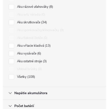
Aku rázové uťahováky
8
Aku sety náradia
0
Aku skrutkovače
34
Aku sponkovačky/klincovačky
0
Aku tlakové čističe
0
Aku vŕtacie kladivá
13
Aku vysávače
6
Aku ostatné stroje
3
Uhlové brúsky
0
Všetky
108
Napätie akumulátora
Počet batérií