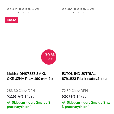
AKUMULÁTOROVÁ
AKUMULÁTOROVÁ
OKRUŽNÁ PÍLA
OKRUŽNÁ PÍLA
AKCIA
–30 %
500 €
Makita DHS783ZU AKU
EXTOL INDUSTRIAL
OKRUŽNÁ PÍLA 190 mm 2 x
8791823 Píla kotúčová aku
18 V LXT
Share20V, bez aku, kotúč
165mm, bezuhlíkový motor
283.30 € bez DPH
72.30 € bez DPH
348.50 €
88.90 €
/ ks
/ ks
Skladom - doručíme do 2
Skladom - doručíme do 2 až
pracovných dní
3 pracovných dní