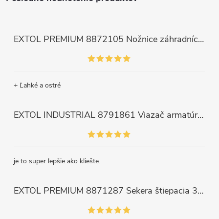
EXTOL PREMIUM 8872105 Nožnice záhradnícke dlhé úzke, 200mm, max. prestrih Ø6mm
+ Ľahké a ostré
EXTOL INDUSTRIAL 8791861 Viazač armatúr aku Share20V, bez aku, drôt 0,8mm, oko 8-34mm, bezuhlíkový motor
je to super lepšie ako kliešte.
EXTOL PREMIUM 8871287 Sekera štiepacia 3500g, nylónová násada 910mm