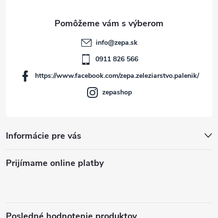
ä
t
info
@
zepa.sk
i
0911 826 566
https://www.facebook.com/zepa.zeleziarstvo.palenik/
e
zepashop
Informácie pre vás
Prijímame online platby
Posledné hodnotenie produktov