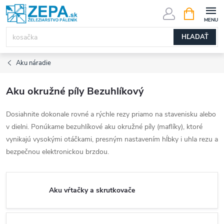
Prejsť
NÁKUPN
KOŠÍK
na
obsah
HĽADAŤ
Aku náradie
Aku okružné píly Bezuhlíkový
Dosiahnite dokonale rovné a rýchle rezy priamo na stavenisku alebo
v dielni. Ponúkame bezuhlíkové aku okružné píly (maflíky), ktoré
vynikajú vysokými otáčkami, presným nastavením hĺbky i uhla rezu a
bezpečnou elektronickou brzdou.
Aku vŕtačky a skrutkovače