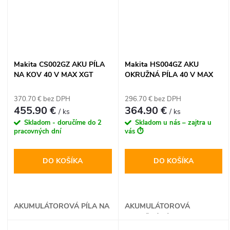
technológii AWS pre
bezdrôtové odsávanie ide o
ultimátny nástroj pre náročné
tesárske práce bez káblov.
Makita CS002GZ AKU PÍLA
Makita HS004GZ AKU
NA KOV 40 V MAX XGT
OKRUŽNÁ PÍLA 40 V MAX
XGT HS004GZ01
370.70 € bez DPH
296.70 € bez DPH
455.90 €
364.90 €
/ ks
/ ks
Skladom - doručíme do 2
Skladom u nás – zajtra u
pracovných dní
vás ⏱️
DO KOŠÍKA
DO KOŠÍKA
AKUMULÁTOROVÁ PÍLA NA
AKUMULÁTOROVÁ
KOV
OKRUŽNÁ PÍLA