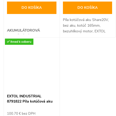
DO KOŠÍKA
DO KOŠÍKA
Píla kotúčová aku Share20V,
bez aku, kotúč 165mm,
AKUMULÁTOROVÁ
bezuhlíkový motor, EXTOL
OKRUŽNÁ PÍLA
INDUSTRIAL
✅ Ihneď k odberu
EXTOL INDUSTRIAL
8791822 Píla kotúčová aku
Share20V, 1x 2Ah, kotúč
165mm, bezuhlíkový motor
100.70 € bez DPH