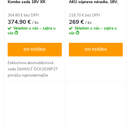
Kombo sada 18V XR
AKU súprava náradia, 18V,
váš chrbát aj čas.
(Najnovšia generácia), 2x
XR®, bezuhlíková vŕtačka s
5,0Ah batéria, kufor Tstak VI
príklepom 65Nm, 2× AKU
304.80 € bez DPH
218.70 € bez DPH
5,0Ah, meter, sada bitov,
374.90 €
269 €
/ ks
/ ks
TSTAK™
Skladom u nás – zajtra u
Skladom u nás – zajtra u
vás ⏱️
vás ⏱️
DO KOŠÍKA
DO KOŠÍKA
Exkluzívna akumulátorová
sada DeWALT DCK2026P2T
prináša najmodernejšie
technológie 18V XR radu pre
rok 2026 v jednom balení.
Súprava dvoch prémiových
bezuhlíkových strojov s
vysokokapacitnými 5,0Ah
akumulátormi je navrhnutá pre
maximálnu efektivitu pri
najnáročnejších stavebných