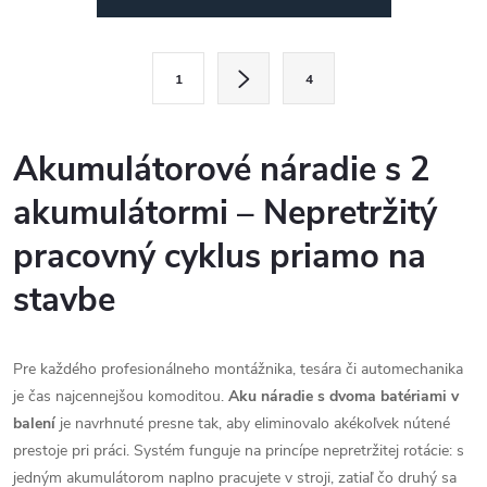
špičkovým bezuhlíkovým
v
motorom, ktorý zvládne
l
vyvŕtať viac než 90 otvorov na
S
jedno nabitie. S najnižšími
1
4
t
á
vibráciami vo svojej triede (iba
r
6,6 m/s²) a kompletnou sadou
d
s dvoma 5,0 Ah akumulátormi
á
Akumulátorové náradie s 2
v kufri
TSTAK
je toto
SDS-
a
n
Plus kladivo
jasnou voľbou
akumulátormi – Nepretržitý
k
pre každého profesionála.
c
o
pracovný cyklus priamo na
i
v
stavbe
a
e
n
p
i
Pre každého profesionálneho montážnika, tesára či automechanika
e
je čas najcennejšou komoditou.
Aku náradie s dvoma batériami v
r
balení
je navrhnuté presne tak, aby eliminovalo akékoľvek nútené
v
prestoje pri práci. Systém funguje na princípe nepretržitej rotácie: s
jedným akumulátorom naplno pracujete v stroji, zatiaľ čo druhý sa