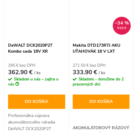
–34 %
512 €
DeWALT DCK2020P2T
Makita DTD173RTJ AKU
Kombo sada 18V XR
UŤAHOVÁK 18 V LXT
(DCD791 + DCG405), 2x
5,0Ah batéria, kufor Tstak VI
295 € bez DPH
271.50 € bez DPH
362.90 €
333.90 €
/ ks
/ ks
Skladom u nás – zajtra u
Skladom - doručíme do 2
vás ⏱️
pracovných dní
DO KOŠÍKA
DO KOŠÍKA
Profesionálna súprava
akumulátorového náradia
AKUMULÁTOROVÝ RÁZOVÝ
DeWALT DCK2020P2T