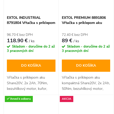
úkonoch. Robustný kufor
Tstak VI zabezpečuje
bezpečnú prepravu a
EXTOL INDUSTRIAL
EXTOL PREMIUM 8891806
dokonalú organizáciu vášho
8791804 Vŕtačka s príklepom
Vŕtačka s príklepom aku
náradia.
aku Share20V, 2x 2Ah, 70Nm,
kompaktná Share20V, 2x
bezuhlíkový motor, kufor
2Ah, 50Nm, bezuhlíkový
96.70 € bez DPH
72.40 € bez DPH
motor
118.90 €
89 €
/ ks
/ ks
Skladom - doručíme do 2 až
Skladom - doručíme do 2 až
3 pracovných dní
3 pracovných dní
DO KOŠÍKA
DO KOŠÍKA
Vŕtačka s príklepom aku
Vŕtačka s príklepom aku
Share20V, 2x 2Ah, 70Nm,
kompaktná Share20V, 2x 2Ah,
bezuhlíkový motor, kufor,
50Nm, bezuhlíkový motor,
EXTOL INDUSTRIAL
EXTOL PREMIUM
✅ Ihneď k odberu
AKCIA