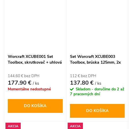
Worcraft XCUBE001 Set
Set Worcraft XCUBE003
Toolbox, skrutkovač + uhlová
Toolbox, brúska 125mm, 2x
brúska 125 mm, 2x 4.0 Ah
4.0 Ah akumulátor, 1x
akumulátor, 1x nabíjačka
nabíjačka, uhlová
144.60 € bez DPH
112 € bez DPH
177.90 €
137.80 €
/ ks
/ ks
Momentálne nedostupné
Skladom - doručíme do 2 až
7 pracovných dní
DO KOŠÍKA
DO KOŠÍKA
AKCIA
AKCIA