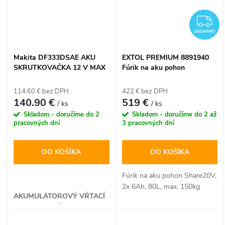
Z
ZADARMO
Makita DF333DSAE AKU
EXTOL PREMIUM 8891940
SKRUTKOVAČKA 12 V MAX
Fúrik na aku pohon
CXT
Share20V, 2x 6Ah, 80l, max.
150kg
114.60 € bez DPH
422 € bez DPH
140.90 €
519 €
/ ks
/ ks
Skladom - doručíme do 2
Skladom - doručíme do 2 až
pracovných dní
3 pracovných dní
DO KOŠÍKA
DO KOŠÍKA
Fúrik na aku pohon Share20V,
2x 6Ah, 80L, max. 150kg
AKUMULÁTOROVÝ VŔTACÍ
SKRUTKOVAČ