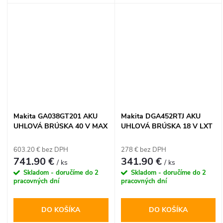
SKRUTKOVAČ
obsahuje výkonnú vŕtačku
DCD791 a uhlovú brúsku
DCG405 s bezuhlíkovou
technológiou. Vďaka dvom
5,0Ah akumulátorom a
odolnému kufru Tstak VI ide o
ideálne riešenie pre náročné
montážne a rezacie práce na
stavbe aj v dielni.
Makita GA038GT201 AKU
Makita DGA452RTJ AKU
UHLOVÁ BRÚSKA 40 V MAX
UHLOVÁ BRÚSKA 18 V LXT
XGT
603.20 € bez DPH
278 € bez DPH
741.90 €
341.90 €
/ ks
/ ks
Skladom - doručíme do 2
Skladom - doručíme do 2
pracovných dní
pracovných dní
DO KOŠÍKA
DO KOŠÍKA