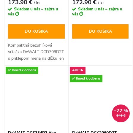
173.90 €
172.90 €
/ ks
/ ks
Skladom u nás – zajtra u
Skladom u nás – zajtra u
vás ⏱️
vás ⏱️
DO KOŠÍKA
DO KOŠÍKA
Kompaktná bezuhlíková
vŕtačka DeWALT DCD709D2T
s príklepom meria na dĺžku len
175 mm, vďaka čomu je
✅ Ihneď k odberu
AKCIA
ideálna pre prácu v
stiesnených priestoroch.
✅ Ihneď k odberu
Ponúka silný krútiaci moment
65 Nm a 15 polôh nastavenia
spojky pre presné
skrutkovanie aj náročné
–22 %
vŕtanie do muriva.
Sada
346 €
obsahuje dva 2,0Ah
akumulátory, rýchlonabíjačku a
odolný systémový kufor Tstak
DeWALT DCS334P2 Aku
DeWALT DCK2060D2T