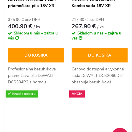
II.
priamočiara píla 18V XR
Kombo sada 18V XR
2x5,0Ah Bezuhlíková v kufri
(DCD778 + DCF787), 2x
TSTAK
2,0Ah batéria, kufor Tstak II
325.90 € bez DPH
217.80 € bez DPH
400.90 €
267.90 €
/ ks
/ ks
Skladom u nás – zajtra u
Skladom u nás – zajtra u
vás ⏱️
vás ⏱️
DO KOŠÍKA
DO KOŠÍKA
Profesionálna bezuhlíková
Cenovo dostupná a výkonná
priamočiara píla DeWALT
sada DeWALT DCK2060D2T
DCS334P2 s hornou
obsahuje bezuhlíkovú
rukoväťou a výkonom 18V
príklepovú vŕtačku DCD778 a
✅ Ihneď k odberu
AKCIA
XR. Ponúka 4 stupne
kompaktný rázový uťahovák
predkmitu, beznástrojové
DCF787. Táto 18V XR
nastavenie pätky a dva
súprava s dvoma 2,0Ah
vysokokapacitné 5,0 Ah
akumulátormi je ideálna pre
akumulátory pre extrémne
montážne práce, vŕtanie do
dlhú výdrž pri rezaní dreva aj
muriva a sériové skrutkovanie.