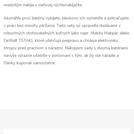
k
medzitým nabíja v sieťovej rýchlonabíjačke.
y
Akonáhle prvú batériu vybijete, bleskovo ich vymeníte a pokračujete
v
v práci bez minúty zdržania. Tieto sety sú spravidla dodávané v
robustných stohovateľných kufroch (ako napr. Makita Makpac alebo
ý
DeWalt TSTAK), ktoré uľahčujú prepravu a chránia elektroniku
p
strojov pred prachom a nárazmi. Nákupom sady s dvoma batériami
navyše výrazne ušetríte v porovnaní s tým, ak by ste náradie a
i
články kupovali samostatne.
s
u
Z
á