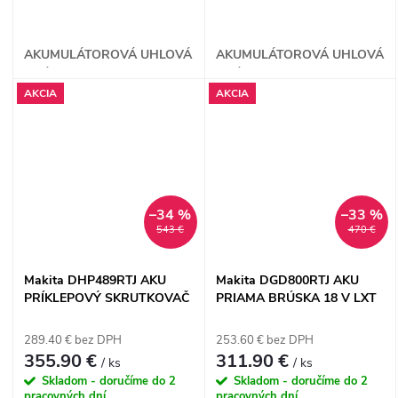
AKUMULÁTOROVÁ UHLOVÁ
AKUMULÁTOROVÁ UHLOVÁ
BRÚSKA
BRÚSKA
AKCIA
AKCIA
–34 %
–33 %
543 €
470 €
Makita DHP489RTJ AKU
Makita DGD800RTJ AKU
PRÍKLEPOVÝ SKRUTKOVAČ
PRIAMA BRÚSKA 18 V LXT
18 V LXT
289.40 € bez DPH
253.60 € bez DPH
355.90 €
311.90 €
/ ks
/ ks
Skladom - doručíme do 2
Skladom - doručíme do 2
pracovných dní
pracovných dní