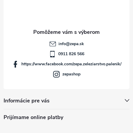
p
ä
t
info
@
zepa.sk
i
0911 826 566
https://www.facebook.com/zepa.zeleziarstvo.palenik/
e
zepashop
Informácie pre vás
Prijímame online platby