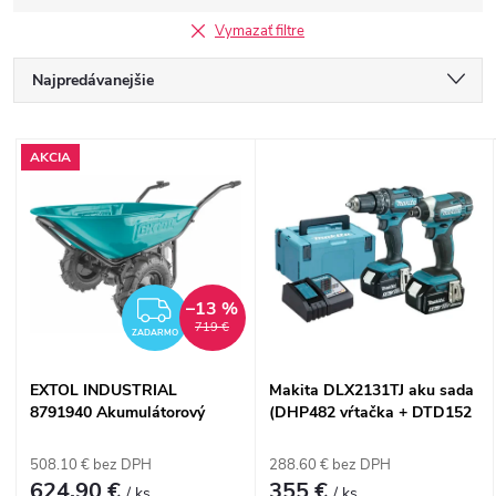
Vymazať filtre
R
Najpredávanejšie
a
Najlacnejšie
V
AKCIA
Najdrahšie
d
ý
Abecedne
e
p
n
–13 %
ZADARMO
i
719 €
ZADARMO
i
s
EXTOL INDUSTRIAL
Makita DLX2131TJ aku sada
e
8791940 Akumulátorový
(DHP482 vŕtačka + DTD152
p
fúrik dvojkolesový Share20V
uťahovák + 2x 5,0 Ah batéria
p
(2x6Ah, 100L, 260kg)
+ Makpac)
508.10 € bez DPH
288.60 € bez DPH
624.90 €
355 €
/ ks
/ ks