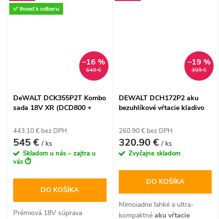
✅ Ihneď k odberu
–16 %
–19 %
649 €
399 €
DeWALT DCK355P2T Kombo
DEWALT DCH172P2 aku
sada 18V XR (DCD800 +
bezuhlíkové vŕtacie kladivo
DCG405 + DCH172), 2x
18V SDS-Plus (2x5,0Ah, 1,4J,
5,0Ah batéria, kufor Tstak VI
TSTAK)
443.10 € bez DPH
260.90 € bez DPH
545 €
320.90 €
/ ks
/ ks
Skladom u nás – zajtra u
Zvyčajne skladom
vás ⏱️
DO KOŠÍKA
DO KOŠÍKA
Mimoiadne ľahké a ultra-
Prémiová 18V súprava
kompaktné
aku vŕtacie