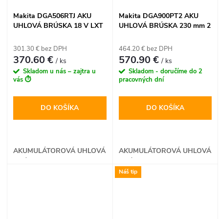
Makita DGA506RTJ AKU
Makita DGA900PT2 AKU
UHLOVÁ BRÚSKA 18 V LXT
UHLOVÁ BRÚSKA 230 mm 2
x 18 V LXT
301.30 € bez DPH
464.20 € bez DPH
370.60 €
570.90 €
/ ks
/ ks
Skladom u nás – zajtra u
Skladom - doručíme do 2
vás ⏱️
pracovných dní
DO KOŠÍKA
DO KOŠÍKA
AKUMULÁTOROVÁ UHLOVÁ
AKUMULÁTOROVÁ UHLOVÁ
BRÚSKA
BRÚSKA
Náš tip