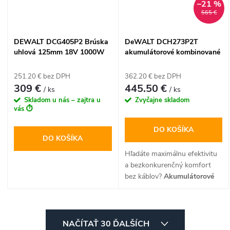
–21 %
kovu.
Všetko je prehľadne uložené v
565 €
odolnom kufri systému Tstak
II pre ľahký transport.
DEWALT DCG405P2 Brúska
DeWALT DCH273P2T
uhlová 125mm 18V 1000W
akumulátorové kombinované
2x5,0Ah bezuhlíková
kladivo 18V SDS-Plus, 2.1J,
2x 5.0Ah (v kufri TSTAK)
251.20 € bez DPH
362.20 € bez DPH
309 €
445.50 €
/ ks
/ ks
Skladom u nás – zajtra u
Zvyčajne skladom
vás ⏱️
DO KOŠÍKA
DO KOŠÍKA
Hľadáte maximálnu efektivitu
a bezkonkurenčný komfort
bez káblov?
Akumulátorové
kombinované kladivo
DeWALT DCH273P2T
s
napájaním
18V
a energiou
O
úderu
2,1 J
je osadené
NAČÍTAŤ 30 ĎALŠÍCH