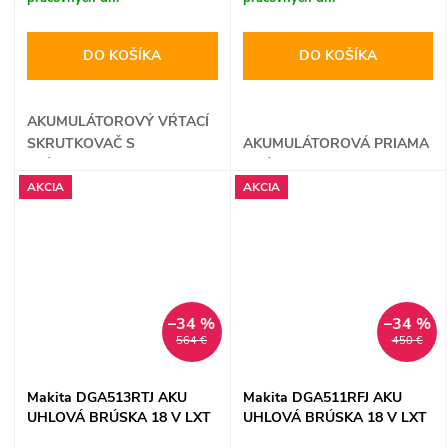
DO KOŠÍKA
DO KOŠÍKA
AKUMULÁTOROVÝ VŔTACÍ
SKRUTKOVAČ S
AKUMULÁTOROVÁ PRIAMA
PRÍKLEPOM
BRÚSKA
AKCIA
AKCIA
–34 %
–34 %
564 €
450 €
Makita DGA513RTJ AKU
Makita DGA511RFJ AKU
UHLOVÁ BRÚSKA 18 V LXT
UHLOVÁ BRÚSKA 18 V LXT