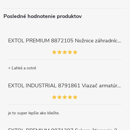
Posledné hodnotenie produktov
EXTOL PREMIUM 8872105 Nožnice záhradnícke dlhé úzke, 200mm, max. prestrih Ø6mm
+ Ľahké a ostré
EXTOL INDUSTRIAL 8791861 Viazač armatúr aku Share20V, bez aku, drôt 0,8mm, oko 8-34mm, bezuhlíkový motor
je to super lepšie ako kliešte.