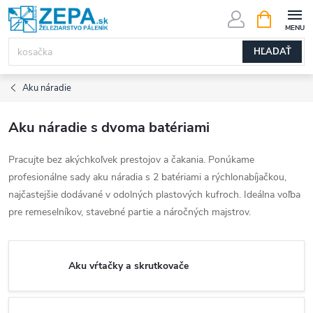
Prejsť
NÁKUPN
KOŠÍK
na
obsah
HĽADAŤ
Aku náradie
Aku náradie s dvoma batériami
Pracujte bez akýchkoľvek prestojov a čakania. Ponúkame
profesionálne sady aku náradia s 2 batériami a rýchlonabíjačkou,
najčastejšie dodávané v odolných plastových kufroch. Ideálna voľba
pre remeselníkov, stavebné partie a náročných majstrov.
Aku vŕtačky a skrutkovače