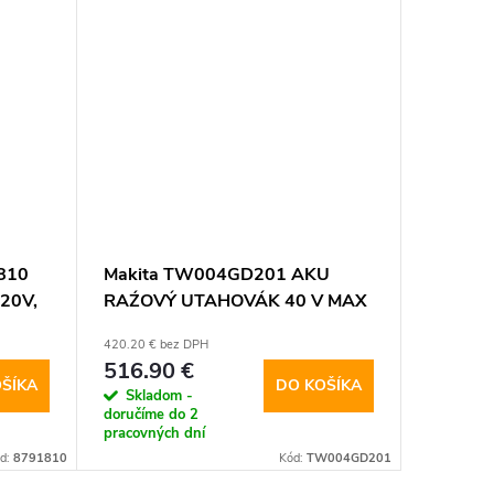
810
Makita TW004GD201 AKU
Makita
e20V,
RAŹOVÝ UTAHOVÁK 40 V MAX
RÁZOVÝ
vý
XGT
420.20 € bez DPH
121.10 € b
516.90 €
148.9
ŠÍKA
DO KOŠÍKA
Skladom -
Tovar nas
doručíme do 2
27.11.20
pracovných dní
d:
8791810
Kód:
TW004GD201