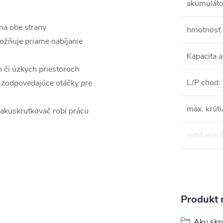
akumuláto
na obe strany
hmotnosť 
ožňuje priame nabíjanie
Kapacita 
h či úzkych priestoroch
L/P chod
:
 zodpovedajúce otáčky pre
max. krút
 akuskrutkovač robí prácu
nabíjanie 
Produkt n
Aku skr