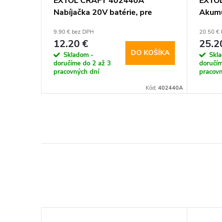
EXTOL CRAFT 402440A
EXTO
Nabíjačka 20V batérie, pre
Akumu
402440
pre 4
9.90 € bez DPH
20.50 €
12.20 €
25.2
DO KOŠÍKA
Skladom -
Skl
doručíme do 2 až 3
doručím
pracovných dní
pracovn
Kód:
402440A