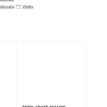
utkovače
,
Všetky