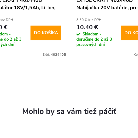
L CRAFT 402440B
EXTOL CRAFT 402440D
látor 18V/1,5Ah, Li-ion,
Nabíjačka 20V batérie, pre
02440
402440
 bez DPH
8.50 € bez DPH
0 €
10.40 €
DO KOŠÍKA
DO KO
adom -
Skladom -
e do 2 až 3
doručíme do 2 až 3
ých dní
pracovných dní
Kód:
402440B
Kó