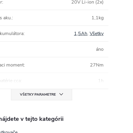
r
:
20V Li-ion (2x)
s aku.
:
1,1kg
akumulátora
:
1,5Ah
,
Všetky
áno
iaci moment
:
27Nm
batérie cca
:
1h
VŠETKY PARAMETRE
ájdete v tejto kategórii
utkovače