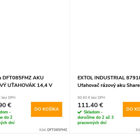
ta DFT085FMZ AKU
EXTOL INDUSTRIAL 8791
VÝ UŤAHOVÁK 14,4 V
Uťahovač rázový aku Shar
1x 2Ah, 250Nm, bezuhlíko
€ bez DPH
90.60 € bez DPH
motor
90 €
111.40 €
DO KOŠÍKA
DO KO
adom -
Skladom -
me do 2
doručíme do 2 až 3
ých dní
pracovných dní
Kód:
DFT085FMZ
Kó