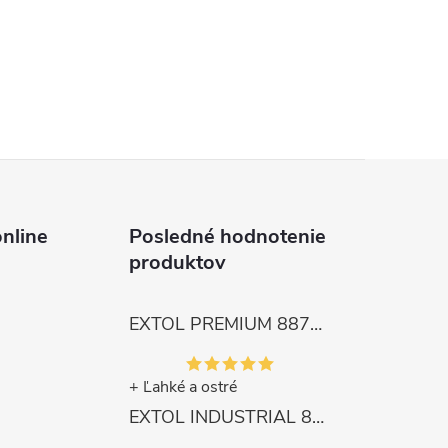
nline
Posledné hodnotenie
produktov
EXTOL PREMIUM 8872105 Nožnice záhradnícke dlhé úzke, 200mm, max. prestrih Ø6mm
+ Ľahké a ostré
EXTOL INDUSTRIAL 8791861 Viazač armatúr aku Share20V, bez aku, drôt 0,8mm, oko 8-34mm, bezuhlíkový motor