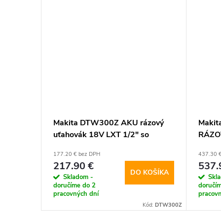
91811
Makita DTW300Z AKU rázový
Maki
re20V,
uťahovák 18V LXT 1/2" so
RÁZO
kový
systémom Auto-Stop (bez
LXT
177.20 € bez DPH
437.30 
batérie)
217.90 €
537.
KOŠÍKA
DO KOŠÍKA
Skladom -
Skl
doručíme do 2
doručí
pracovných dní
pracovn
Kód:
8791811
Kód:
DTW300Z