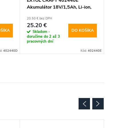
EXTOL CRAFT 402440E
Akumulátor 18V/1,5Ah, Li-ion,
pre 402440
20.50 € bez DPH
25.20 €
ŠÍKA
DO KOŠÍKA
Skladom -
doručíme do 2 až 3
pracovných dní
d:
402440D
Kód:
402440E