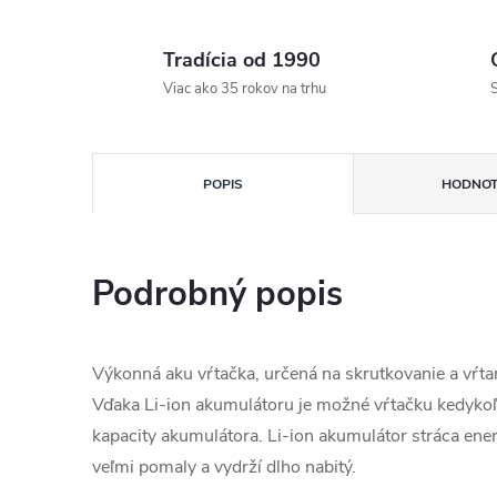
Tradícia od 1990
Viac ako 35 rokov na trhu
S
POPIS
HODNOT
Podrobný popis
Výkonná aku vŕtačka, určená na skrutkovanie a vŕtan
Vďaka Li-ion akumulátoru je možné vŕtačku kedykoľ
kapacity akumulátora. Li-ion akumulátor stráca en
veľmi pomaly a vydrží dlho nabitý.