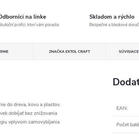
Odborníci na linke
Skladom a rýchlo
kutoční profíci, ktorí vám poradia
Bezpečné a bleskové doruč
ENIE
ZNAČKA
EXTOL CRAFT
SÚVISIAC
Dodat
ie do dreva, kovu a plastov.
EAN
:
vek dobíjať bez znižovania
ergiu vplyvom samovybíjania
Počet baté