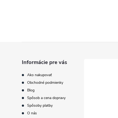
Z
á
Informácie pre vás
p
Ako nakupovať
Obchodné podmienky
ä
Blog
t
Spôsob a cena dopravy
Spôsoby platby
i
O nás