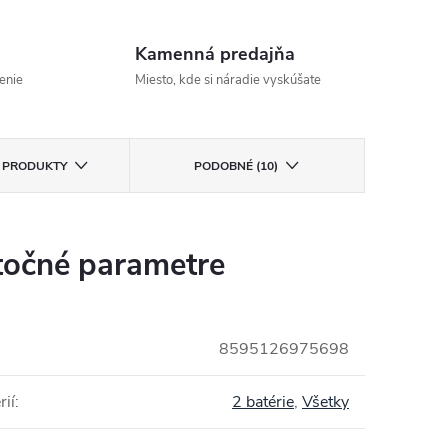
Kamenná predajňa
enie
Miesto, kde si náradie vyskúšate
E PRODUKTY
PODOBNÉ (10)
očné parametre
8595126975698
rií
:
2 batérie
,
Všetky