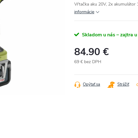
Vŕtačka aku 20V, 2x akumulátor
informácie
Skladom u nás – zajtra u
84.90 €
69 € bez DPH
Jednotková
cena:
Opýtať sa
Strážiť