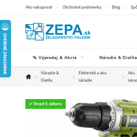
Prejsť
Ako nakupovať
Obchodné podmienky
Blog
Spô
na
obsah
% Výpredaj & Akcie
Náradie & Dielň
Náradie &
Elektrické a aku
Aku
Domov
Dielňa
náradie
nára
✅ Ihneď k odberu