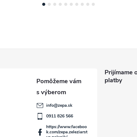
Prijímame o
platby
info
@
zepa.sk
0911 826 566
https://www.faceboo
k.com/zepa.zeleziarst