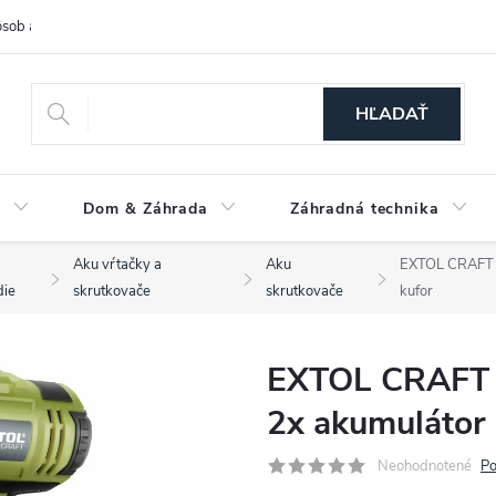
sob a cena dopravy
Spôsoby platby
O nás
Ochrana osobných
HĽADAŤ
a
Dom & Záhrada
Záhradná technika
Aku vŕtačky a
Aku
EXTOL CRAFT 4
die
skrutkovače
skrutkovače
kufor
EXTOL CRAFT 
2x akumulátor 
Neohodnotené
Po