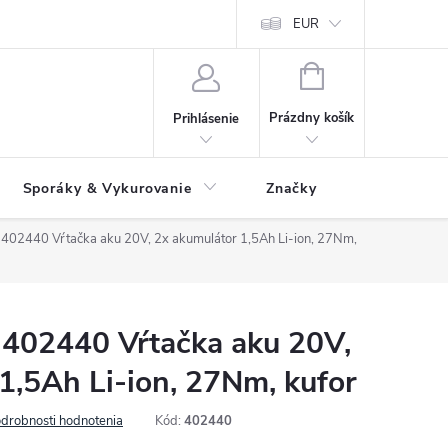
 údajov
Ako reklamovať tovar
Reklamačný formulár
EUR
Vrátenie 
NÁKUPNÝ
KOŠÍK
Prázdny košík
Prihlásenie
Sporáky & Vykurovanie
Značky
02440 Vŕtačka aku 20V, 2x akumulátor 1,5Ah Li-ion, 27Nm,
402440 Vŕtačka aku 20V,
1,5Ah Li-ion, 27Nm, kufor
drobnosti hodnotenia
Kód:
402440