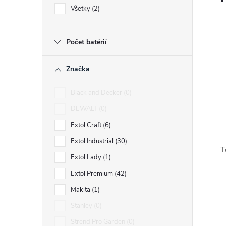
Všetky
2
Počet batérií
r
Značka
Black and Decker
0
DEWALT
0
Extol Craft
6
Extol Industrial
30
T
Extol Lady
1
Extol Premium
42
i
Makita
1
Stanley
0
Strend Pro Garden
0