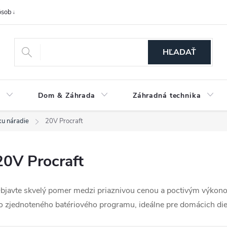
sob a cena dopravy
Spôsoby platby
O nás
Ochrana osobných
HĽADAŤ
a
Dom & Záhrada
Záhradná technika
u náradie
20V Procraft
20V Procraft
bjavte skvelý pomer medzi priaznivou cenou a poctivým výko
o zjednoteného batériového programu, ideálne pre domácich die