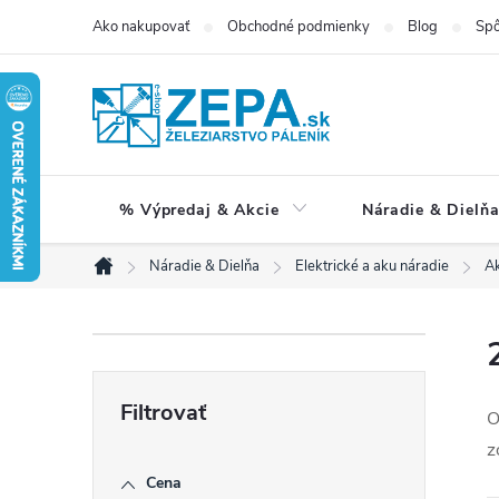
Prejsť
Ako nakupovať
Obchodné podmienky
Blog
Spô
na
obsah
% Výpredaj & Akcie
Náradie & Dielň
Náradie & Dielňa
Elektrické a aku náradie
Ak
Domov
B
o
O
z
č
Cena