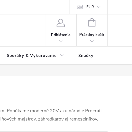
 údajov
Ako reklamovať tovar
Reklamačný formulár
EUR
Vrátenie 
NÁKUPNÝ
KOŠÍK
Prázdny košík
Prihlásenie
Sporáky & Vykurovanie
Značky
nom. Ponúkame moderné 20V aku náradie Procraft
lňových majstrov, záhradkárov aj remeselníkov.