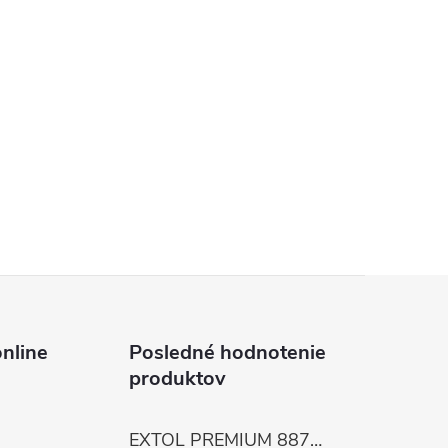
nline
Posledné hodnotenie
produktov
EXTOL PREMIUM 8872105 Nožnice záhradnícke dlhé úzke, 200mm, max. prestrih Ø6mm