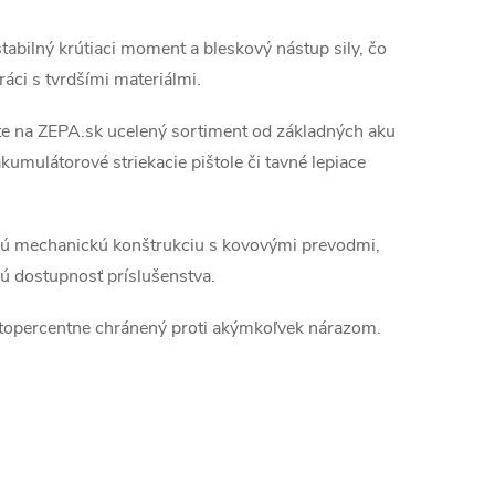
tabilný krútiaci moment a bleskový nástup sily, čo
ráci s tvrdšími materiálmi.
 na ZEPA.sk ucelený sortiment od základných aku
akumulátorové striekacie pištole či tavné lepiace
nú mechanickú konštrukciu s kovovými prevodmi,
ú dostupnosť príslušenstva.
stopercentne chránený proti akýmkoľvek nárazom.