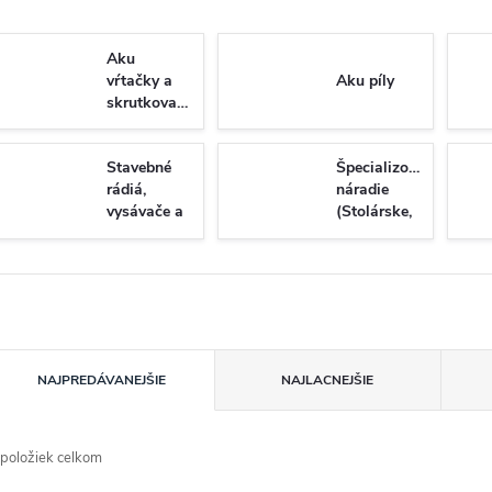
Aku
vŕtačky a
Aku píly
skrutkovače
Stavebné
Špecializované
rádiá,
náradie
vysávače a
(Stolárske,
osvetlenie
tesárske a
montážne)
R
NAJPREDÁVANEJŠIE
NAJLACNEJŠIE
a
položiek celkom
d