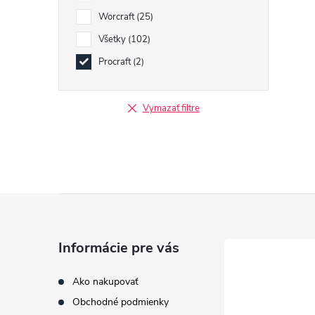
Worcraft
25
Všetky
102
Procraft
2
Vymazať filtre
Z
á
Informácie pre vás
p
Ako nakupovať
Obchodné podmienky