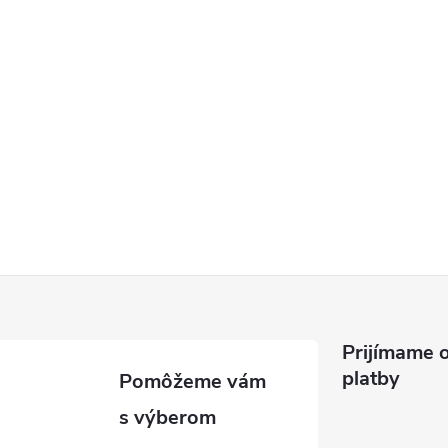
u
Prijímame o
platby