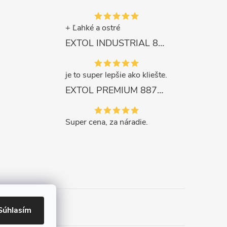
+ Ľahké a ostré
EXTOL INDUSTRIAL 8791861 Viazač armatúr aku Share20V, bez aku, drôt 0,8mm, oko 8-34mm, bezuhlíkový motor
je to super lepšie ako kliešte.
EXTOL PREMIUM 8871287 Sekera štiepacia 3500g, nylónová násada 910mm
Super cena, za náradie.
Súhlasím