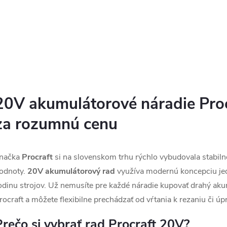
u
bezuhlíkovým motorom p
k
rýchlosti a rýchlu výmenu
k
Protišmykový povrch zais
Kód:
AG125CBB
t
pevné uchopenie. Vyšší v
t
vysoké otáčky umožňujú
efektívnejšiu prácu a ľahk
o
O
o
v
v
20V akumulátorové náradie Pro
v
za rozumnú cenu
á
d
načka
Procraft
si na slovenskom trhu rýchlo vybudovala stabi
a
odnoty.
20V akumulátorový rad
využíva modernú koncepciu jedn
odinu strojov. Už nemusíte pre každé náradie kupovať drahý aku
c
rocraft a môžete flexibilne prechádzať od vŕtania k rezaniu či úp
Prečo si vybrať rad Procraft 20V?