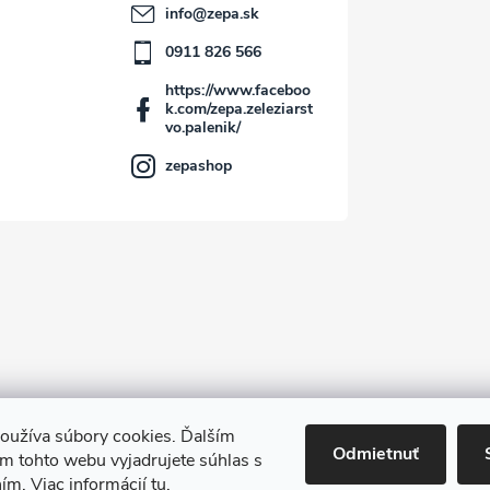
info
@
zepa.sk
0911 826 566
https://www.faceboo
k.com/zepa.zeleziarst
vo.palenik/
zepashop
oužíva súbory cookies. Ďalším
Kontakt
Odmietnuť
m tohto webu vyjadrujete súhlas s
ním. Viac informácií
tu
.