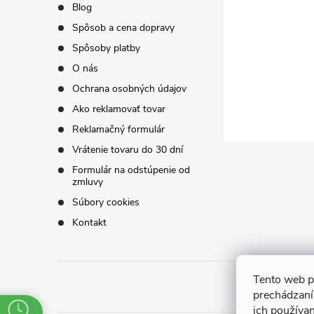
ä
Blog
t
Spôsob a cena dopravy
Spôsoby platby
i
O nás
Ochrana osobných údajov
e
Ako reklamovať tovar
Reklamačný formulár
Vrátenie tovaru do 30 dní
Formulár na odstúpenie od
zmluvy
Súbory cookies
Kontakt
Tento web p
prechádzaní
ich používa