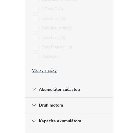
DEWALT
0
Extol Craft
0
Extol Industrial
0
i
Extol Lady
0
i
Extol Premium
0
Makita
0
Všetky značky
Akumulátor súčasťou
Druh motora
Kapacita akumulátora