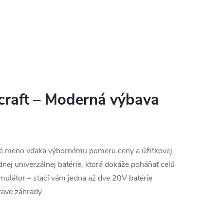
onúka 3
 krytu.
ťuje
Kód:
AG125ABB
ýkon a
é rezanie.
craft – Moderná výbava
lné meno vďaka výbornému pomeru ceny a úžitkovej
ej univerzálnej batérie, ktorá dokáže poháňať celú
mulátor – stačí vám jedna až dve 20V batérie
rave záhrady.