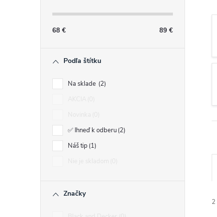
n
ý
68
€
89
€
p
Podľa štítku
a
Na sklade
2
AKCIA
0
n
Novinka
0
e
✅ Ihneď k odberu
2
Náš tip
1
l
Nie je skladom
0
Značky
2
Black and Decker
0