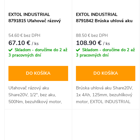
pomocníkom na stavbu, do
záhrady či pre
EXTOL INDUSTRIAL
EXTOL INDUSTRIAL
poľnohospodárov, ktorý šetrí
8791815 Uťahovač rázový
8791842 Brúska uhlová aku
váš chrbát aj čas.
aku Share20V, 1/2", bez aku,
Share20V, 1x 4Ah, 125mm,
500Nm, bezuhlíkový motor
bezuhlíkový motor
54.60 € bez DPH
88.50 € bez DPH
67.10 €
108.90 €
/ ks
/ ks
Skladom - doručíme do 2 až
Skladom - doručíme do 2 až
3 pracovných dní
3 pracovných dní
DO KOŠÍKA
DO KOŠÍKA
Uťahovač rázový aku
Brúska uhlová aku Share20V,
Share20V, 1/2", bez aku,
1x 4Ah, 125mm, bezuhlíkový
500Nm, bezuhlíkový motor,
motor, EXTOL INDUSTRIAL
EXTOL INDUSTRIAL