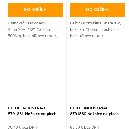
DO KOŠÍKA
DO KOŠÍKA
Uťahovač rázový aku
Leštička orbitálna Share20V,
Share20V, 1/2", 1x 2Ah,
bez aku, 150mm, suchý zips,
500Nm, bezuhlíkový motor,
bezuhlíkový motor
EXTOL INDUSTRIAL
EXTOL INDUSTRIAL
EXTOL INDUSTRIAL
8791831 Nožnice na plech
8791830 Nožnice na plech
vystrihovacie aku Share20V,
vystrihovacie aku Share20V,
bez aku, max. 2,5mm,
1x 2Ah, max. 2,5mm,
70.40 € bez DPH
85.30 € bez DPH