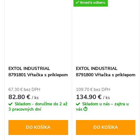
✅ Ihneď k odberu
EXTOL INDUSTRIAL
EXTOL INDUSTRIAL
8791801 Vŕtačka s príklepom
8791800 Vŕtačka s príklepom
Share20V, bez aku, 65Nm,
aku Share20V, 1x 2Ah, 65Nm,
bezuhlíkový motor, kufor
bezuhlíkový motor ,kufor
67.30 € bez DPH
109.70 € bez DPH
82.80 €
134.90 €
/ ks
/ ks
Skladom - doručíme do 2 až
Skladom u nás – zajtra u
3 pracovných dní
vás ⏱️
DO KOŠÍKA
DO KOŠÍKA