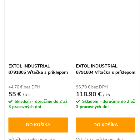
EXTOL INDUSTRIAL
EXTOL INDUSTRIAL
8791805 Vŕtačka s príklepom
8791804 Vŕtačka s príklepom
aku Share20V, bez aku,
aku Share20V, 2x 2Ah, 70Nm,
70Nm, bezuhlíkový motor
bezuhlíkový motor, kufor
44.70 € bez DPH
96.70 € bez DPH
55 €
118.90 €
/ ks
/ ks
Skladom - doručíme do 2 až
Skladom - doručíme do 2 až
3 pracovných dní
3 pracovných dní
DO KOŠÍKA
DO KOŠÍKA
Vŕtačka s príklepom aku
Vŕtačka s príklepom aku