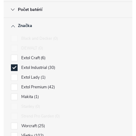
Počet batérií
Značka
Black and Decker
0
DEWALT
0
Extol Craft
6
Extol Industrial
30
Extol Lady
1
Extol Premium
42
Makita
1
Stanley
0
Strend Pro Garden
0
Worcraft
25
Všetky
102