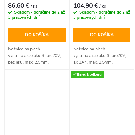
bezuhlíkový motor
bezuhlíkový motor
86.60 €
104.90 €
/ ks
/ ks
Skladom - doručíme do 2 až
Skladom - doručíme do 2 až
3 pracovných dní
3 pracovných dní
DO KOŠÍKA
DO KOŠÍKA
Nožnice na plech
Nožnice na plech
vystrihovacie aku Share20V,
vystrihovacie aku Share20V,
bez aku, max. 2,5mm,
1x 2Ah, max. 2,5mm,
bezuhlíkový motor, EXTOL
bezuhlíkový motor, EXTOL
✅ Ihneď k odberu
INDUSTRIA
INDUSTRIAL