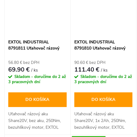
systému
Share20V
ponúka
profesionálny rezný výkon a
vysokú efektivitu pri búracích
prácach v dielni, na stavbe aj v
záhrade.
EXTOL INDUSTRIAL
EXTOL INDUSTRIAL
8791811 Uťahovač rázový
8791810 Uťahovač rázový
aku Share20V, bez aku,
aku Share20V, 1x 2Ah,
250Nm, bezuhlíkový motor
250Nm, bezuhlíkový motor
56.80 € bez DPH
90.60 € bez DPH
69.90 €
111.40 €
/ ks
/ ks
Skladom - doručíme do 2 až
Skladom - doručíme do 2 až
3 pracovných dní
3 pracovných dní
DO KOŠÍKA
DO KOŠÍKA
Uťahovač rázový aku
Uťahovač rázový aku
Share20V, bez aku, 250Nm,
Share20V, 1x 2Ah, 250Nm,
bezuhlíkový motor, EXTOL
bezuhlíkový motor, EXTOL
INDUSTRIAL
INDUSTRIAL