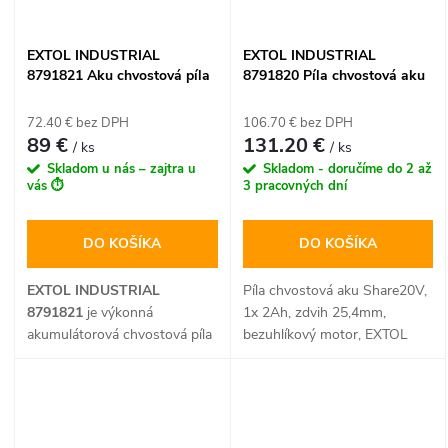
EXTOL INDUSTRIAL
EXTOL INDUSTRIAL
8791821 Aku chvostová píla
8791820 Píla chvostová aku
Share20V, bezuhlíkový motor,
Share20V, 1x 2Ah, zdvih
zdvih 25,4 mm (bez batérie)
25,4mm, bezuhlíkový motor
72.40 € bez DPH
106.70 € bez DPH
89 €
131.20 €
/ ks
/ ks
Skladom u nás – zajtra u
Skladom - doručíme do 2 až
vás ⏱️
3 pracovných dní
DO KOŠÍKA
DO KOŠÍKA
EXTOL INDUSTRIAL
Píla chvostová aku Share20V,
8791821
je výkonná
1x 2Ah, zdvih 25,4mm,
akumulátorová chvostová píla
bezuhlíkový motor, EXTOL
s moderným
bezuhlíkovým
INDUSTRIAL
motorom
, určená na náročné
rezanie dreva, kovov a plastov.
Vďaka zdvihu 25,4 mm,
nastaviteľnému predkmitu a