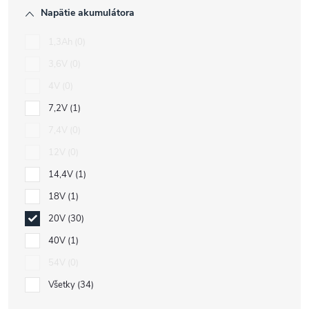
Napätie akumulátora
1,3Ah
0
3,6V
0
4V
0
7,2V
1
7,4V
0
12V
0
14,4V
1
18V
1
20V
30
40V
1
54V
0
Všetky
34