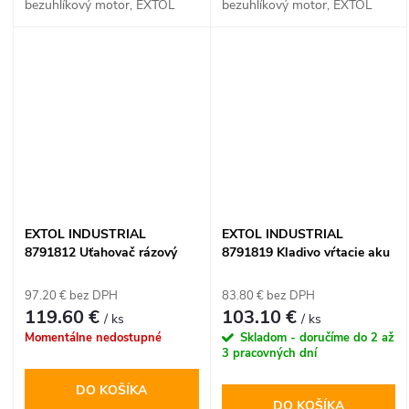
bezuhlíkový motor, EXTOL
bezuhlíkový motor, EXTOL
INDUSTRIAL
INDUSTRIAL
EXTOL INDUSTRIAL
EXTOL INDUSTRIAL
8791812 Uťahovač rázový
8791819 Kladivo vŕtacie aku
aku Share20V, 1x 2Ah, 1/2",
Share20V, bez aku, SDS-
400Nm, bezuhlíkový motor
plus, 1,7J, bezuhlíkový motor
97.20 € bez DPH
83.80 € bez DPH
119.60 €
103.10 €
/ ks
/ ks
Momentálne nedostupné
Skladom - doručíme do 2 až
3 pracovných dní
DO KOŠÍKA
DO KOŠÍKA