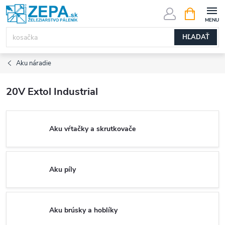
Prejsť
NÁKUPN
KOŠÍK
na
obsah
HĽADAŤ
Aku náradie
20V Extol Industrial
Aku vŕtačky a skrutkovače
Aku píly
Aku brúsky a hoblíky