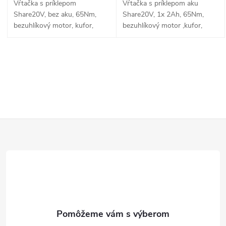
Vŕtačka s príklepom
Vŕtačka s príklepom aku
Share20V, bez aku, 65Nm,
Share20V, 1x 2Ah, 65Nm,
bezuhlíkový motor, kufor,
bezuhlíkový motor ,kufor,
EXTOL INDUSTRIAL
EXTOL INDUSTRIAL
O
v
l
Z
á
d
á
a
p
c
ä
i