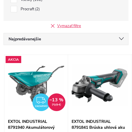
Procraft
2
Vymazať filtre
R
Najpredávanejšie
a
Najlacnejšie
V
AKCIA
Najdrahšie
d
ý
Abecedne
e
p
n
–13 %
ZADARMO
i
719 €
ZADARMO
i
s
EXTOL INDUSTRIAL
EXTOL INDUSTRIAL
e
8791940 Akumulátorový
8791841 Brúska uhlová aku