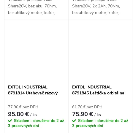
Share20V, bez aku, 70Nm,
Share20V, 2x 2Ah, 70Nm,
bezuhlíkový motor, kufor,
bezuhlíkový motor, kufor,
EXTOL INDUSTRIAL
EXTOL INDUSTRIAL
EXTOL INDUSTRIAL
EXTOL INDUSTRIAL
8791814 Uťahovač rázový
8791845 Leštička orbitálna
aku Share20V, 1/2", 1x 2Ah,
excentrická Share20V, bez
500Nm, bezuhlíkový motor
aku a nabíjačky, 150mm,
77.90 € bez DPH
61.70 € bez DPH
suchý zips
95.80 €
75.90 €
/ ks
/ ks
Skladom - doručíme do 2 až
Skladom - doručíme do 2 až
3 pracovných dní
3 pracovných dní