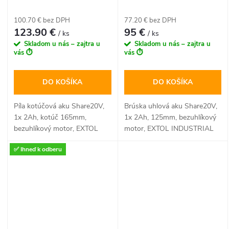
Share20V, 1x 2Ah, kotúč
Share20V, 1x 2Ah, 125mm,
165mm, bezuhlíkový motor
bezuhlíkový motor
100.70 € bez DPH
77.20 € bez DPH
123.90 €
95 €
/ ks
/ ks
Skladom u nás – zajtra u
Skladom u nás – zajtra u
vás ⏱️
vás ⏱️
DO KOŠÍKA
DO KOŠÍKA
Píla kotúčová aku Share20V,
Brúska uhlová aku Share20V,
1x 2Ah, kotúč 165mm,
1x 2Ah, 125mm, bezuhlíkový
bezuhlíkový motor, EXTOL
motor, EXTOL INDUSTRIAL
INDUSTRIAL
✅ Ihneď k odberu