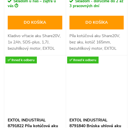
Skladom u nás – zajtra u
Skladom - doručíme do 2 až
vás ⏱️
3 pracovných dní
DO KOŠÍKA
DO KOŠÍKA
Kladivo vŕtacie aku Share20V,
Píla kotúčová aku Share20V,
1x 2Ah, SDS-plus, 1,7J,
bez aku, kotúč 165mm,
bezuhlíkový motor, EXTOL
bezuhlíkový motor, EXTOL
INDUSTRIAL
INDUSTRIAL
✅ Ihneď k odberu
✅ Ihneď k odberu
EXTOL INDUSTRIAL
EXTOL INDUSTRIAL
8791822 Píla kotúčová aku
8791840 Brúska uhlová aku