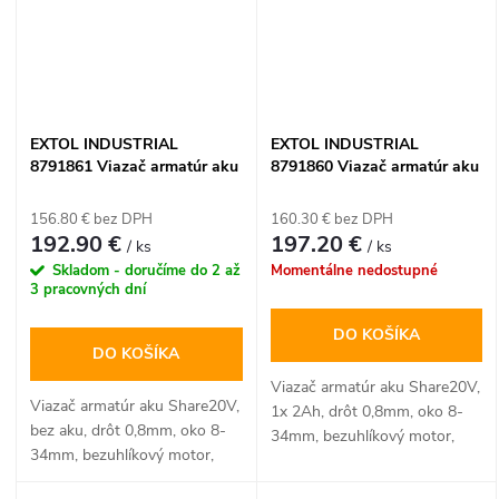
EXTOL INDUSTRIAL
EXTOL INDUSTRIAL
8791861 Viazač armatúr aku
8791860 Viazač armatúr aku
Share20V, bez aku, drôt
Share20V, 1x 2Ah, drôt
0,8mm, oko 8-34mm,
0,8mm, oko 8-34mm,
156.80 € bez DPH
160.30 € bez DPH
bezuhlíkový motor
bezuhlíkový motor
192.90 €
197.20 €
/ ks
/ ks
Skladom - doručíme do 2 až
Momentálne nedostupné
3 pracovných dní
DO KOŠÍKA
DO KOŠÍKA
Viazač armatúr aku Share20V,
Viazač armatúr aku Share20V,
1x 2Ah, drôt 0,8mm, oko 8-
bez aku, drôt 0,8mm, oko 8-
34mm, bezuhlíkový motor,
34mm, bezuhlíkový motor,
EXTOL INDUSTRIAL
EXTOL INDUSTRIAL