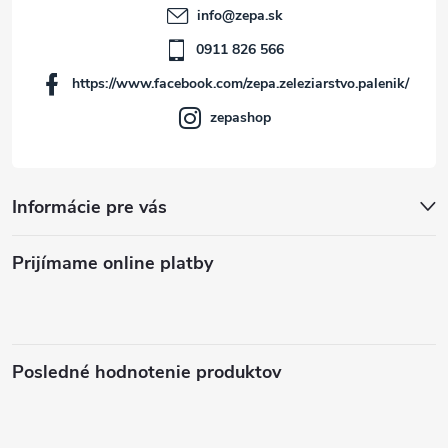
t
e
info
@
zepa.sk
p
i
0911 826 566
r
https://www.facebook.com/zepa.zeleziarstvo.palenik/
e
v
zepashop
k
y
Informácie pre vás
v
Prijímame online platby
ý
p
i
Posledné hodnotenie produktov
s
u