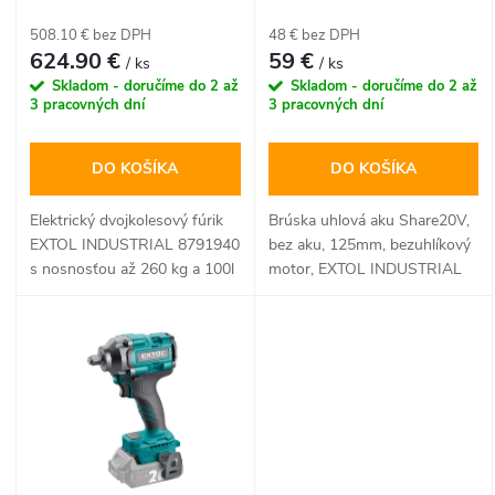
p
fúrik dvojkolesový Share20V
Share20V, bez aku, 125mm,
p
(2x6Ah, 100L, 260kg)
bezuhlíkový motor
508.10 € bez DPH
48 € bez DPH
r
624.90 €
59 €
/ ks
/ ks
r
Skladom - doručíme do 2 až
Skladom - doručíme do 2 až
o
3 pracovných dní
3 pracovných dní
o
d
DO KOŠÍKA
DO KOŠÍKA
d
u
Elektrický dvojkolesový fúrik
Brúska uhlová aku Share20V,
u
EXTOL INDUSTRIAL 8791940
bez aku, 125mm, bezuhlíkový
k
s nosnosťou až 260 kg a 100l
motor, EXTOL INDUSTRIAL
korbou výrazne uľahčuje
k
prepravu ťažkých materiálov
t
bez fyzickej námahy. Vďaka
t
silnému 500W bezuhlíkovému
o
motoru s diferenciálom, voľbe
o
Turbo rýchlosti a pohonu s
v
dojazdom dozadu hravo
zvládne aj náročný stúpavý
v
terén. Je ideálnym