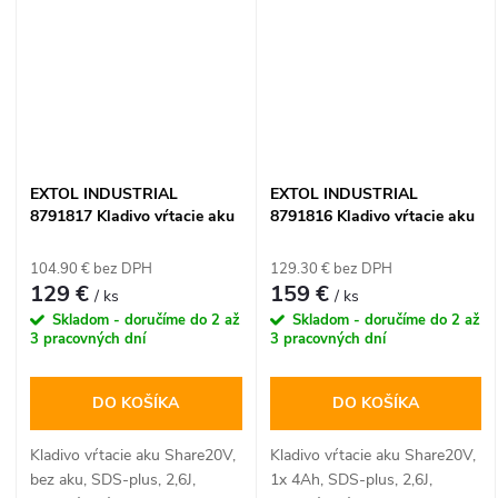
EXTOL INDUSTRIAL
EXTOL INDUSTRIAL
8791817 Kladivo vŕtacie aku
8791816 Kladivo vŕtacie aku
Share20V, bez aku, SDS-
Share20V, 1x 4Ah, SDS-plus,
plus, 2,6J, bezuhlíkový motor
2,6J, bezuhlíkový motor
104.90 € bez DPH
129.30 € bez DPH
129 €
159 €
/ ks
/ ks
Skladom - doručíme do 2 až
Skladom - doručíme do 2 až
3 pracovných dní
3 pracovných dní
DO KOŠÍKA
DO KOŠÍKA
Kladivo vŕtacie aku Share20V,
Kladivo vŕtacie aku Share20V,
bez aku, SDS-plus, 2,6J,
1x 4Ah, SDS-plus, 2,6J,