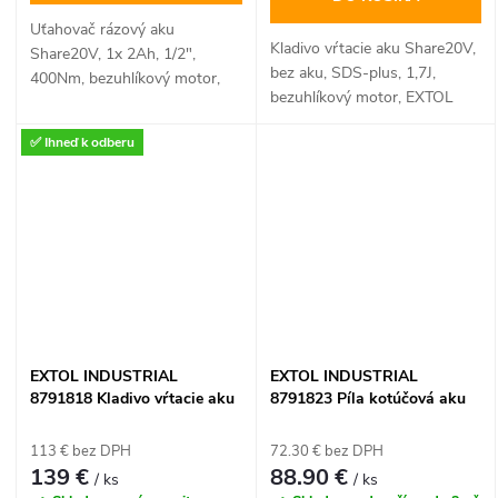
Uťahovač rázový aku
Kladivo vŕtacie aku Share20V,
Share20V, 1x 2Ah, 1/2",
bez aku, SDS-plus, 1,7J,
400Nm, bezuhlíkový motor,
bezuhlíkový motor, EXTOL
EXTOL INDUSTRIAL
INDUSTRIAL
✅ Ihneď k odberu
EXTOL INDUSTRIAL
EXTOL INDUSTRIAL
8791818 Kladivo vŕtacie aku
8791823 Píla kotúčová aku
Share20V, 1x 2Ah, SDS-plus,
Share20V, bez aku, kotúč
1,7J, bezuhlíkový motor
165mm, bezuhlíkový motor
113 € bez DPH
72.30 € bez DPH
139 €
88.90 €
/ ks
/ ks