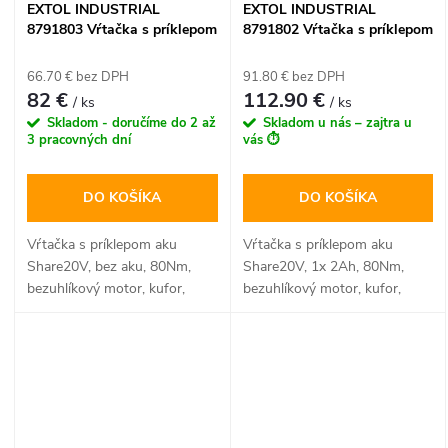
EXTOL INDUSTRIAL
EXTOL INDUSTRIAL
8791803 Vŕtačka s príklepom
8791802 Vŕtačka s príklepom
aku Share20V, bez aku,
aku Share20V, 1x 2Ah, 80Nm,
80Nm, bezuhlíkový motor,
bezuhlíkový motor, kufor
66.70 € bez DPH
91.80 € bez DPH
kufor
82 €
112.90 €
/ ks
/ ks
Skladom - doručíme do 2 až
Skladom u nás – zajtra u
3 pracovných dní
vás ⏱️
DO KOŠÍKA
DO KOŠÍKA
Vŕtačka s príklepom aku
Vŕtačka s príklepom aku
Share20V, bez aku, 80Nm,
Share20V, 1x 2Ah, 80Nm,
bezuhlíkový motor, kufor,
bezuhlíkový motor, kufor,
EXTOL INDUSTRIAL
EXTOL INDUSTRIAL