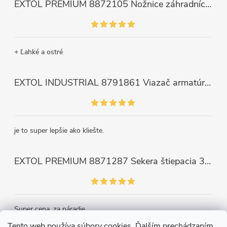
EXTOL PREMIUM 8872105 Nožnice záhradnícke dlhé úzke, 200mm, max. prestrih Ø6mm
+ Ľahké a ostré
EXTOL INDUSTRIAL 8791861 Viazač armatúr aku Share20V, bez aku, drôt 0,8mm, oko 8-34mm, bezuhlíkový motor
je to super lepšie ako kliešte.
EXTOL PREMIUM 8871287 Sekera štiepacia 3500g, nylónová násada 910mm
Super cena, za náradie.
Tento web používa súbory cookies. Ďalším prechádzaním