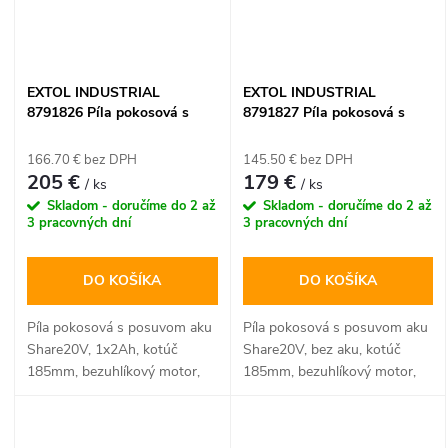
EXTOL INDUSTRIAL
EXTOL INDUSTRIAL
8791826 Píla pokosová s
8791827 Píla pokosová s
posuvom aku Share20V,
posuvom aku Share20V, bez
1x2Ah, kotúč 185mm,
aku, kotúč 185mm,
166.70 € bez DPH
145.50 € bez DPH
bezuhlíkový motor
bezuhlíkový motor
205 €
179 €
/ ks
/ ks
Skladom - doručíme do 2 až
Skladom - doručíme do 2 až
3 pracovných dní
3 pracovných dní
DO KOŠÍKA
DO KOŠÍKA
Píla pokosová s posuvom aku
Píla pokosová s posuvom aku
Share20V, 1x2Ah, kotúč
Share20V, bez aku, kotúč
185mm, bezuhlíkový motor,
185mm, bezuhlíkový motor,
EXTOL INDUSTRIAL
EXTOL INDUSTRIAL