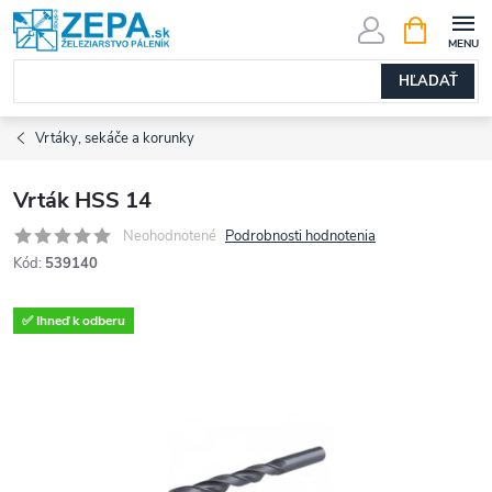
Prejsť
NÁKUPN
KOŠÍK
na
obsah
HĽADAŤ
Vrtáky, sekáče a korunky
Vrták HSS 14
Neohodnotené
Podrobnosti hodnotenia
Kód:
539140
✅ Ihneď k odberu