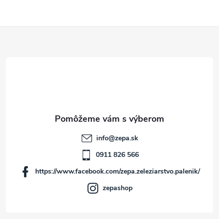
Z
á
p
ä
t
info
@
zepa.sk
i
0911 826 566
https://www.facebook.com/zepa.zeleziarstvo.palenik/
e
zepashop