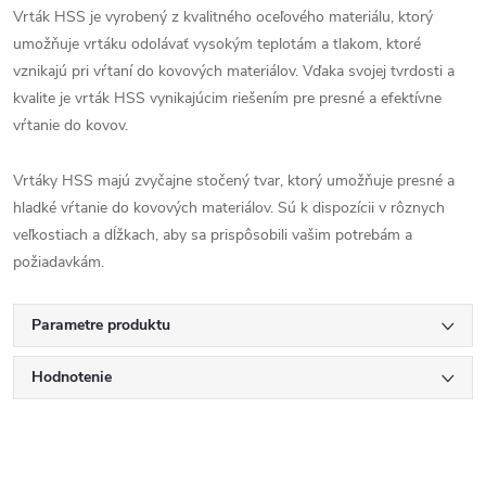
Vrták HSS je vyrobený z kvalitného oceľového materiálu, ktorý
umožňuje vrtáku odolávať vysokým teplotám a tlakom, ktoré
vznikajú pri vŕtaní do kovových materiálov. Vďaka svojej tvrdosti a
kvalite je vrták HSS vynikajúcim riešením pre presné a efektívne
vŕtanie do kovov.
Vrtáky HSS majú zvyčajne stočený tvar, ktorý umožňuje presné a
hladké vŕtanie do kovových materiálov. Sú k dispozícii v rôznych
veľkostiach a dĺžkach, aby sa prispôsobili vašim potrebám a
požiadavkám.
Parametre produktu
Hodnotenie