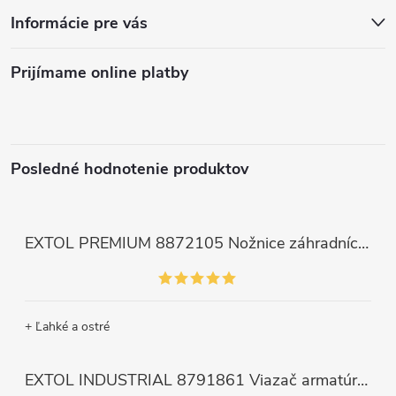
Informácie pre vás
Prijímame online platby
Posledné hodnotenie produktov
EXTOL PREMIUM 8872105 Nožnice záhradnícke dlhé úzke, 200mm, max. prestrih Ø6mm
+ Ľahké a ostré
EXTOL INDUSTRIAL 8791861 Viazač armatúr aku Share20V, bez aku, drôt 0,8mm, oko 8-34mm, bezuhlíkový motor