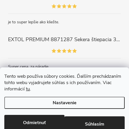
je to super lepšie ako kliešte.
EXTOL PREMIUM 8871287 Sekera štiepacia 3500g, nylónová násada 910mm
Super cena, za náradie.
Tento web používa súbory cookies. Ďalším prechádzaním
tohto webu vyjadrujete súhlas s ich používaním. Viac
Kontakt
informácií
tu
.
Nastavenie
Copyright 2026
Železiarstvo Páleník, s.r.o.
. Všetky práva vyhradené.
Upraviť nastavenie cookies
Odmietnuť
Súhlasím
Vytvoril Shoptet