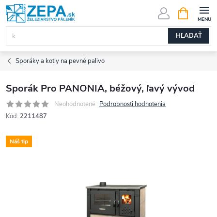
Prejsť
NÁKUPN
KOŠÍK
na
obsah
HĽADAŤ
Sporáky a kotly na pevné palivo
Sporák Pro PANONIA, béžový, ľavý vývod
Neohodnotené
Podrobnosti hodnotenia
Kód:
2211487
Náš tip