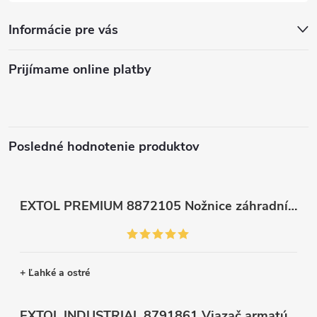
Informácie pre vás
Prijímame online platby
Posledné hodnotenie produktov
EXTOL PREMIUM 8872105 Nožnice záhradnícke dlhé úzke, 200mm, max. prestrih Ø6mm
+ Ľahké a ostré
EXTOL INDUSTRIAL 8791861 Viazač armatúr aku Share20V, bez aku, drôt 0,8mm, oko 8-34mm, bezuhlíkový motor