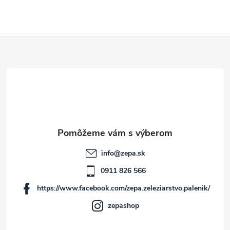
Z
á
p
ä
t
info
@
zepa.sk
i
0911 826 566
https://www.facebook.com/zepa.zeleziarstvo.palenik/
e
zepashop