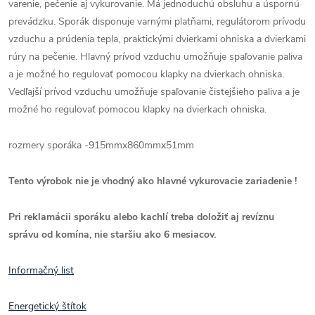
varenie, pečenie aj vykurovanie. Má jednoduchú obsluhu a úspornú
prevádzku. Sporák disponuje varnými platňami, regulátorom prívodu
vzduchu a prúdenia tepla, praktickými dvierkami ohniska a dvierkami
rúry na pečenie. Hlavný prívod vzduchu umožňuje spaľovanie paliva
a je možné ho regulovať pomocou klapky na dvierkach ohniska.
Vedľajší prívod vzduchu umožňuje spaľovanie čistejšieho paliva a je
možné ho regulovať pomocou klapky na dvierkach ohniska.
rozmery sporáka -915mmx860mmx51mm
Tento výrobok nie je vhodný ako hlavné vykurovacie zariadenie !
Pri reklamácii sporáku alebo kachlí treba doložiť aj revíznu
správu od komína, nie staršiu ako 6 mesiacov.
Informačný list
Energetický štítok