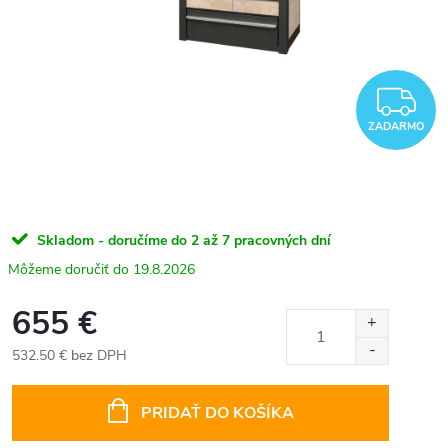
Z
ZADARMO
Skladom - doručíme do 2 až 7 pracovných dní
19.8.2026
655 €
532.50 € bez DPH
Jednotková
cena:
PRIDAŤ DO KOŠÍKA