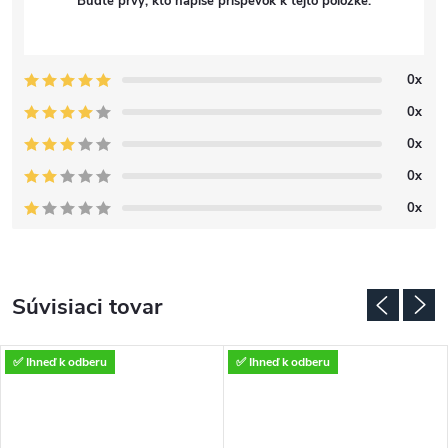
Buďte prvý, kto napíše príspevok k tejto položke.
0x
0x
0x
0x
0x
Súvisiaci tovar
✅ Ihneď k odberu
✅ Ihneď k odberu