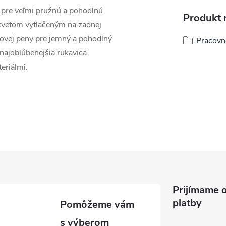
 pre veľmi pružnú a pohodlnú
Produkt n
kvetom vytlačeným na zadnej
ilovej peny pre jemný a pohodlný
Pracovn
 najobľúbenejšia rukavica
eriálmi.
Prijímame o
platby