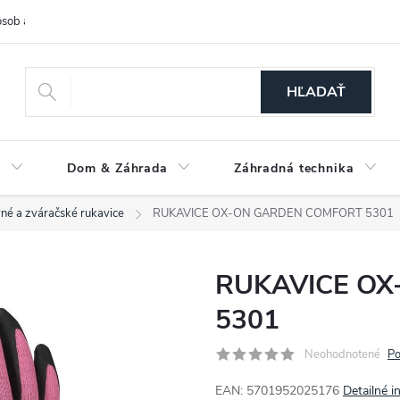
sob a cena dopravy
Spôsoby platby
O nás
Ochrana osobných
HĽADAŤ
a
Dom & Záhrada
Záhradná technika
né a zváračské rukavice
RUKAVICE OX-ON GARDEN COMFORT 5301
RUKAVICE O
5301
Neohodnotené
Po
EAN: 5701952025176
Detailné i