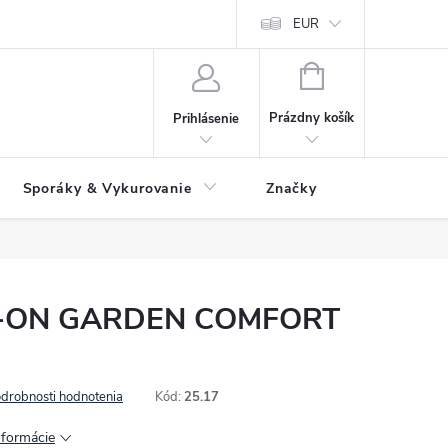
 údajov
Ako reklamovať tovar
Reklamačný formulár
EUR
Vrátenie 
NÁKUPNÝ
KOŠÍK
Prázdny košík
Prihlásenie
Sporáky & Vykurovanie
Značky
X-ON GARDEN COMFORT
drobnosti hodnotenia
Kód:
25.17
nformácie