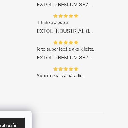
EXTOL PREMIUM 8872105 Nožnice záhradnícke dlhé úzke, 200mm, max. prestrih Ø6mm
+ Ľahké a ostré
EXTOL INDUSTRIAL 8791861 Viazač armatúr aku Share20V, bez aku, drôt 0,8mm, oko 8-34mm, bezuhlíkový motor
je to super lepšie ako kliešte.
EXTOL PREMIUM 8871287 Sekera štiepacia 3500g, nylónová násada 910mm
Super cena, za náradie.
Súhlasím