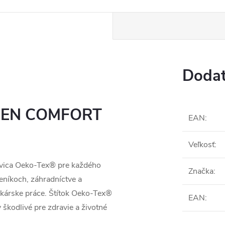
Dodat
DEN COMFORT
EAN
:
Veľkosť
:
vica Oeko-Tex® pre každého
Značka
:
leníkoch, záhradníctve a
kárske práce.
Štítok Oeko-Tex®
EAN
:
 škodlivé pre zdravie a životné