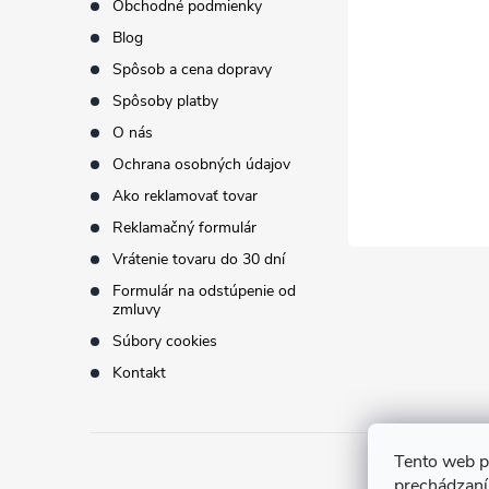
Obchodné podmienky
ä
Blog
t
Spôsob a cena dopravy
Spôsoby platby
i
O nás
Ochrana osobných údajov
e
Ako reklamovať tovar
Reklamačný formulár
Vrátenie tovaru do 30 dní
Formulár na odstúpenie od
zmluvy
Súbory cookies
Kontakt
Tento web p
prechádzaní