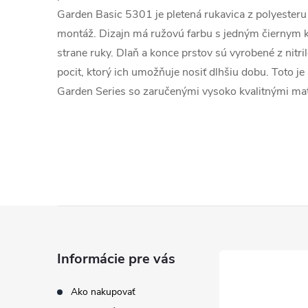
Garden Basic 5301 je pletená rukavica z polyesteru
montáž.
Dizajn má ružovú farbu s jedným čiernym 
strane ruky.
Dlaň a konce prstov sú vyrobené z nitr
pocit, ktorý ich umožňuje nosiť dlhšiu dobu.
Toto je
Garden Series so zaručenými vysoko kvalitnými mat
Z
á
Informácie pre vás
p
Ako nakupovať