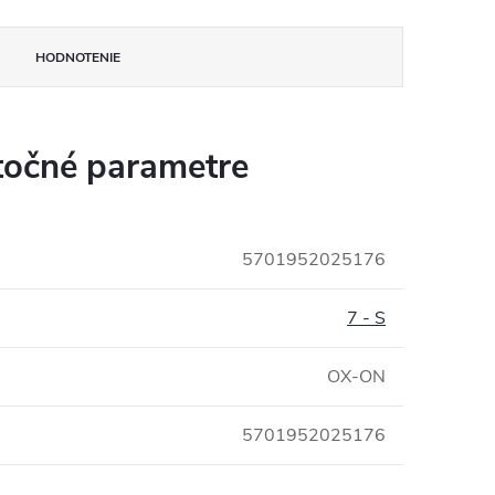
HODNOTENIE
očné parametre
5701952025176
7 - S
OX-ON
5701952025176