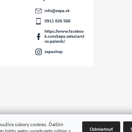
info
@
zepa.sk
0911 826 566
https://www.faceboo
k.com/zepa.zeleziarst
vo.palenik/
zepashop
oužíva súbory cookies. Ďalším
Kontakt
Odmietnuť
m tohto webu vyjadrujete súhlas s