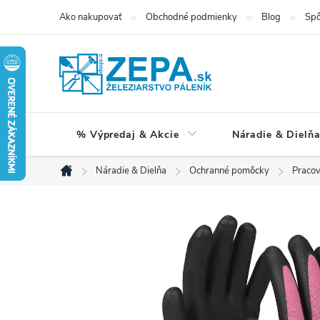
Prejsť
Ako nakupovať
Obchodné podmienky
Blog
Spô
na
obsah
% Výpredaj & Akcie
Náradie & Dielň
Náradie & Dielňa
Ochranné pomôcky
Pracov
Domov