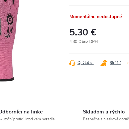
Momentálne nedostupné
5.30 €
4.30 € bez DPH
Jednotková
cena:
Opýtať sa
Strážiť
Odborníci na linke
Skladom a rýchlo
kutoční profíci, ktorí vám poradia
Bezpečné a bleskové doruč