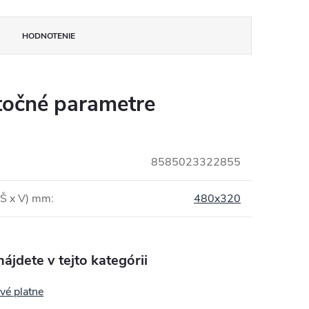
HODNOTENIE
očné parametre
8585023322855
(Š x V) mm
:
480x320
ájdete v tejto kategórii
vé platne