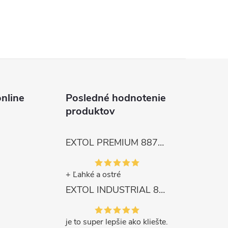
nline
Posledné hodnotenie
produktov
EXTOL PREMIUM 8872105 Nožnice záhradnícke dlhé úzke, 200mm, max. prestrih Ø6mm
+ Ľahké a ostré
EXTOL INDUSTRIAL 8791861 Viazač armatúr aku Share20V, bez aku, drôt 0,8mm, oko 8-34mm, bezuhlíkový motor
je to super lepšie ako kliešte.