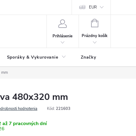
 údajov
Ako reklamovať tovar
Reklamačný formulár
EUR
Vrátenie 
NÁKUPNÝ
KOŠÍK
Prázdny košík
Prihlásenie
Sporáky & Vykurovanie
Značky
0 mm
kova 480x320 mm
drobnosti hodnotenia
Kód:
221603
 až 7 pracovných dní
26