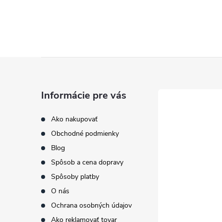
Z
á
Informácie pre vás
p
Ako nakupovať
Obchodné podmienky
ä
Blog
t
Spôsob a cena dopravy
Spôsoby platby
i
O nás
Ochrana osobných údajov
e
Ako reklamovať tovar