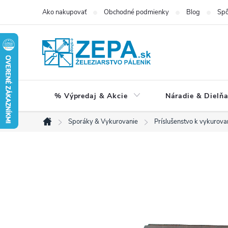
Prejsť
Ako nakupovať
Obchodné podmienky
Blog
Spô
na
obsah
% Výpredaj & Akcie
Náradie & Dielň
Sporáky & Vykurovanie
Príslušenstvo k vykurova
Domov