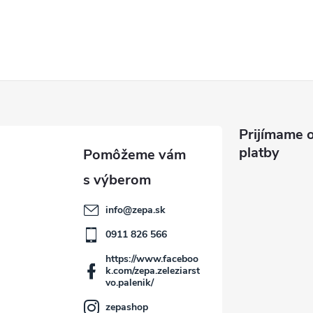
Prijímame o
platby
info
@
zepa.sk
0911 826 566
https://www.faceboo
k.com/zepa.zeleziarst
vo.palenik/
zepashop