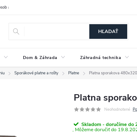
sob a cena dopravy
Spôsoby platby
O nás
Ochrana osobných
HĽADAŤ
a
Dom & Záhrada
Záhradná technika
niu
Sporákové platne a rošty
Platne
Platna sporakova 480x32
Platna spora
Neohodnotené
Po
Skladom - doručíme do 2
19.8.20