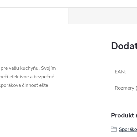
Dodat
 pre vašu kuchyňu. Svojím
EAN
:
ečí efektívne a bezpečné
sporákova činnosť ešte
Rozmery 
Produkt n
Sporáko