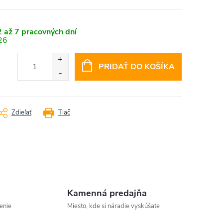
 až 7 pracovných dní
26
PRIDAŤ DO KOŠÍKA
Zdieľať
Tlač
Kamenná predajňa
enie
Miesto, kde si náradie vyskúšate