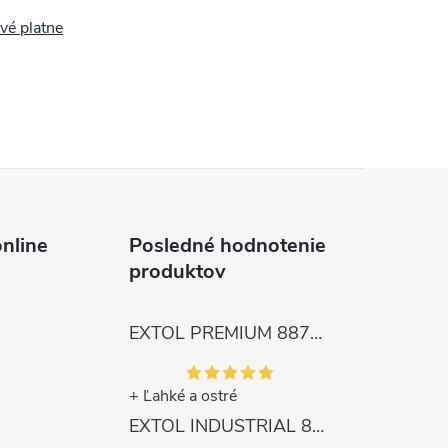
vé platne
nline
Posledné hodnotenie
produktov
EXTOL PREMIUM 8872105 Nožnice záhradnícke dlhé úzke, 200mm, max. prestrih Ø6mm
+ Ľahké a ostré
EXTOL INDUSTRIAL 8791861 Viazač armatúr aku Share20V, bez aku, drôt 0,8mm, oko 8-34mm, bezuhlíkový motor