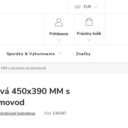
 údajov
Ako reklamovať tovar
Reklamačný formulár
EUR
Vrátenie 
NÁKUPNÝ
KOŠÍK
Prázdny košík
Prihlásenie
Sporáky & Vykurovanie
Značky
0 MM s otvorom na dymovod
ová 450x390 MM s
ymovod
drobnosti hodnotenia
Kód:
130347