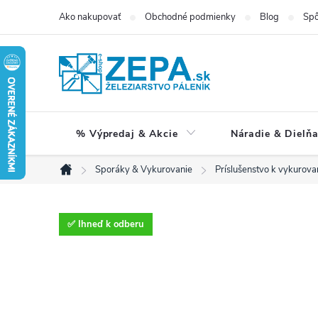
Prejsť
Ako nakupovať
Obchodné podmienky
Blog
Spô
na
obsah
% Výpredaj & Akcie
Náradie & Dielň
Sporáky & Vykurovanie
Príslušenstvo k vykurova
Domov
✅ Ihneď k odberu