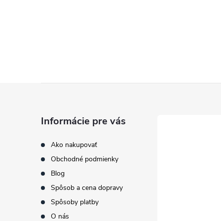
Z
á
Informácie pre vás
p
Ako nakupovať
Obchodné podmienky
ä
Blog
t
Spôsob a cena dopravy
Spôsoby platby
i
O nás