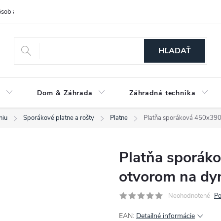
sob a cena dopravy
Spôsoby platby
O nás
Ochrana osobných
HĽADAŤ
a
Dom & Záhrada
Záhradná technika
niu
Sporákové platne a rošty
Platne
Platňa sporáková 450x39
Platňa sporák
otvorom na d
Neohodnotené
Po
EAN:
Detailné informácie