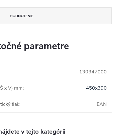
HODNOTENIE
očné parametre
130347000
(Š x V) mm
:
450x390
tický tlak
:
EAN
ájdete v tejto kategórii