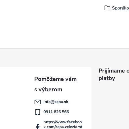
Sporáko
Prijímame o
platby
info
@
zepa.sk
0911 826 566
https://www.faceboo
k.com/zepa.zeleziarst