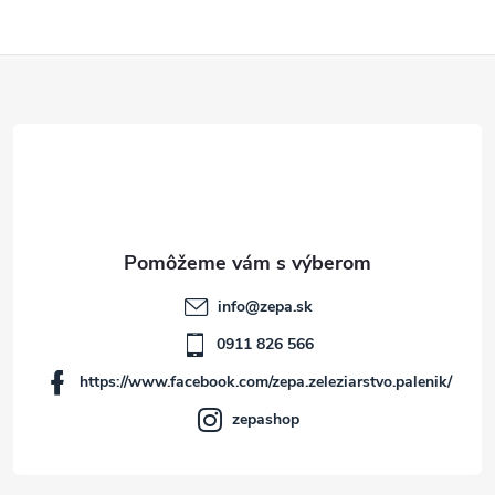
Z
á
p
ä
t
info
@
zepa.sk
i
0911 826 566
https://www.facebook.com/zepa.zeleziarstvo.palenik/
e
zepashop