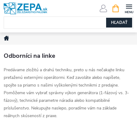
Prejsť
NÁKUPN
KOŠÍK
na
obsah
HĽADAŤ
Domov
Odborníci na linke
Predávame zložitú a drahú techniku, preto u nás nečakajte linku
preťaženú externými operátormi. Keď zavoláte alebo napíšete,
spojíte sa priamo s našimi vyškolenými technikmi z predajne.
Pomôžeme vám vybrať správny výkon generátora (1-fázový vs. 3-
fázový), technické parametre náradia alebo kompatibilné
príslušenstvo. Nekupujte naslepo, poradíme vám na základe
reálnych skúseností z praxe.