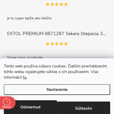
je to super lepšie ako kliešte.
EXTOL PREMIUM 8871287 Sekera štiepacia 3500g, nylónová násada 910mm
Super cena, za náradie.
Tento web používa súbory cookies. Ďalším prechádzaním
tohto webu vyjadrujete súhlas s ich používaním. Viac
Kontakt
informácií
tu
.
Nastavenie
Copyright 2026
Železiarstvo Páleník, s.r.o.
. Všetky práva vyhradené.
Upraviť nastavenie cookies
Odmietnuť
Zobraziť
Súhlasím
Vytvoril Shoptet