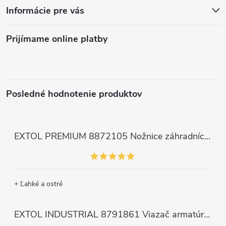
Informácie pre vás
Prijímame online platby
Posledné hodnotenie produktov
EXTOL PREMIUM 8872105 Nožnice záhradnícke dlhé úzke, 200mm, max. prestrih Ø6mm
+ Ľahké a ostré
EXTOL INDUSTRIAL 8791861 Viazač armatúr aku Share20V, bez aku, drôt 0,8mm, oko 8-34mm, bezuhlíkový motor