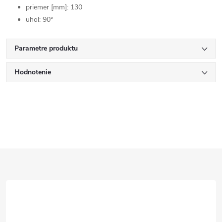
priemer [mm]: 130
uhol: 90°
Parametre produktu
Hodnotenie
Z
á
p