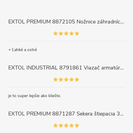
EXTOL PREMIUM 8872105 Nožnice záhradnícke dlhé úzke, 200mm, max. prestrih Ø6mm
+ Ľahké a ostré
EXTOL INDUSTRIAL 8791861 Viazač armatúr aku Share20V, bez aku, drôt 0,8mm, oko 8-34mm, bezuhlíkový motor
je to super lepšie ako kliešte.
EXTOL PREMIUM 8871287 Sekera štiepacia 3500g, nylónová násada 910mm