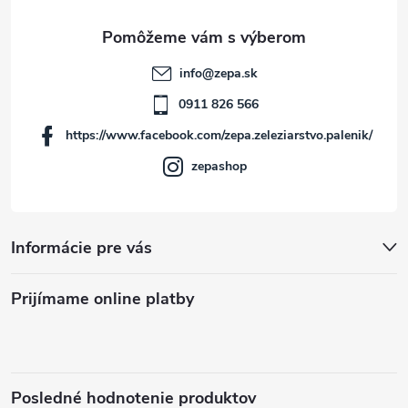
ä
t
info
@
zepa.sk
i
0911 826 566
https://www.facebook.com/zepa.zeleziarstvo.palenik/
e
zepashop
Informácie pre vás
Prijímame online platby
Posledné hodnotenie produktov