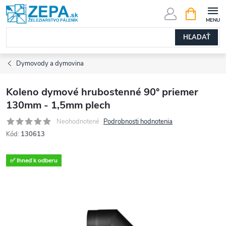
Prejsť
NÁKUPN
KOŠÍK
na
obsah
HĽADAŤ
Dymovody a dymovina
Koleno dymové hrubostenné 90° priemer
130mm - 1,5mm plech
Neohodnotené
Podrobnosti hodnotenia
Kód:
130613
✅ Ihneď k odberu