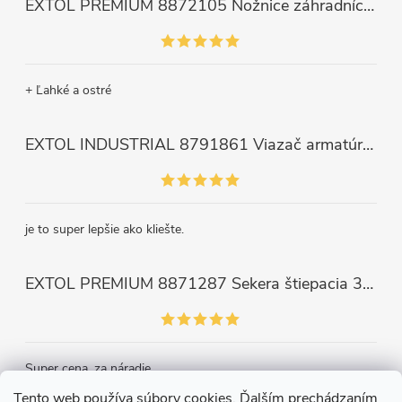
EXTOL PREMIUM 8872105 Nožnice záhradnícke dlhé úzke, 200mm, max. prestrih Ø6mm
+ Ľahké a ostré
EXTOL INDUSTRIAL 8791861 Viazač armatúr aku Share20V, bez aku, drôt 0,8mm, oko 8-34mm, bezuhlíkový motor
je to super lepšie ako kliešte.
EXTOL PREMIUM 8871287 Sekera štiepacia 3500g, nylónová násada 910mm
Super cena, za náradie.
Tento web používa súbory cookies. Ďalším prechádzaním