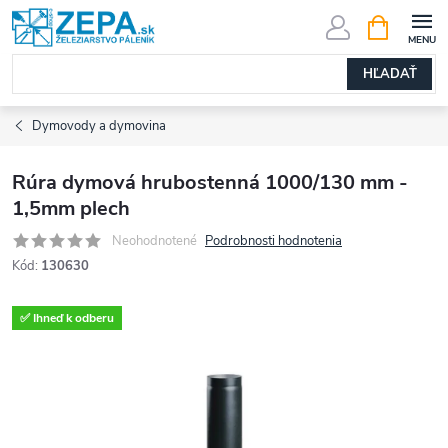
Prejsť
NÁKUPN
KOŠÍK
na
obsah
HĽADAŤ
Dymovody a dymovina
Rúra dymová hrubostenná 1000/130 mm -
1,5mm plech
Neohodnotené
Podrobnosti hodnotenia
Kód:
130630
✅ Ihneď k odberu