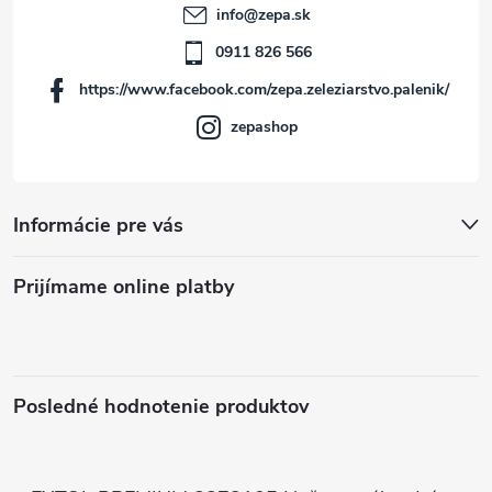
t
info
@
zepa.sk
i
0911 826 566
https://www.facebook.com/zepa.zeleziarstvo.palenik/
e
zepashop
Informácie pre vás
Prijímame online platby
Posledné hodnotenie produktov