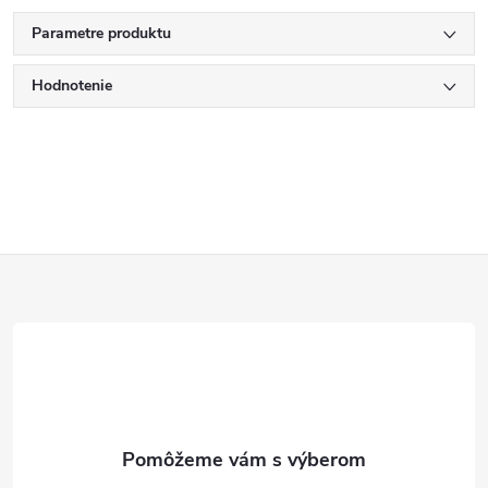
Parametre produktu
Hodnotenie
Z
á
p
ä