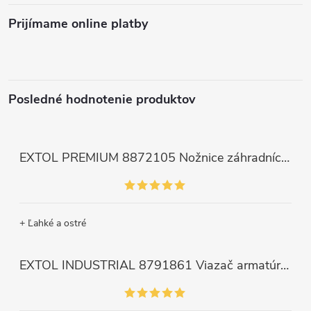
Prijímame online platby
Posledné hodnotenie produktov
EXTOL PREMIUM 8872105 Nožnice záhradnícke dlhé úzke, 200mm, max. prestrih Ø6mm
+ Ľahké a ostré
EXTOL INDUSTRIAL 8791861 Viazač armatúr aku Share20V, bez aku, drôt 0,8mm, oko 8-34mm, bezuhlíkový motor