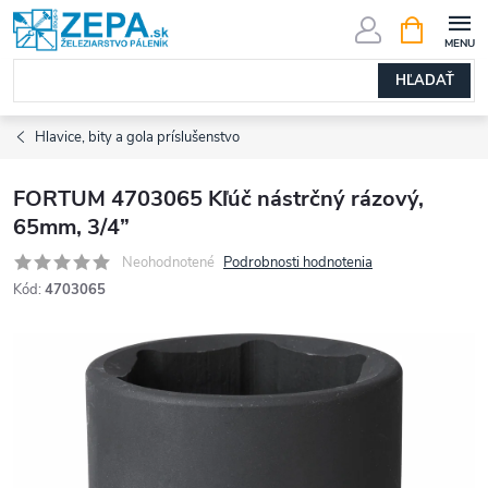
Prejsť
NÁKUPN
KOŠÍK
na
obsah
HĽADAŤ
Hlavice, bity a gola príslušenstvo
FORTUM 4703065 Kľúč nástrčný rázový,
65mm, 3/4”
Neohodnotené
Podrobnosti hodnotenia
Kód:
4703065