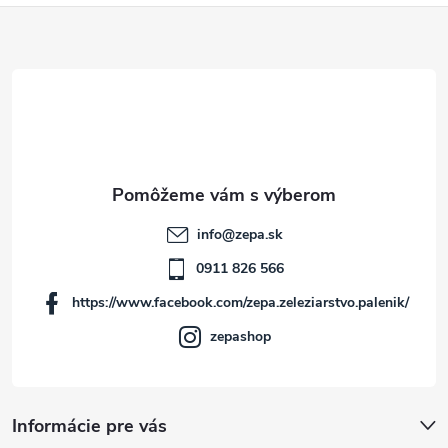
Z
á
p
ä
t
info
@
zepa.sk
i
0911 826 566
https://www.facebook.com/zepa.zeleziarstvo.palenik/
e
zepashop
Informácie pre vás