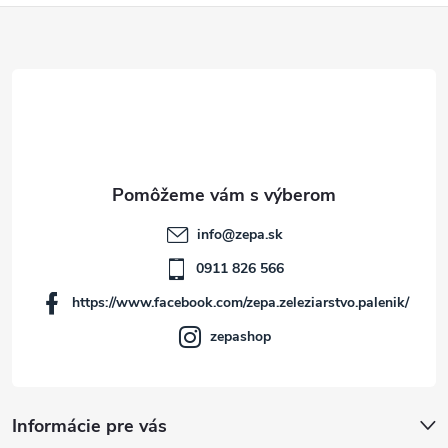
Z
á
p
ä
t
info
@
zepa.sk
i
0911 826 566
https://www.facebook.com/zepa.zeleziarstvo.palenik/
e
zepashop
Informácie pre vás