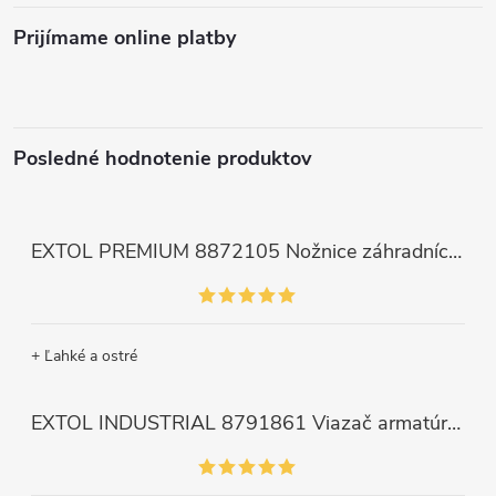
Prijímame online platby
Posledné hodnotenie produktov
EXTOL PREMIUM 8872105 Nožnice záhradnícke dlhé úzke, 200mm, max. prestrih Ø6mm
+ Ľahké a ostré
EXTOL INDUSTRIAL 8791861 Viazač armatúr aku Share20V, bez aku, drôt 0,8mm, oko 8-34mm, bezuhlíkový motor