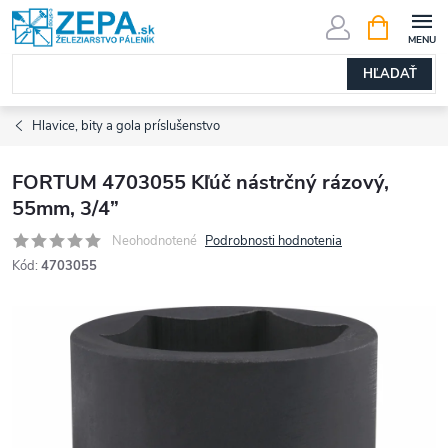
Prejsť
NÁKUPN
KOŠÍK
na
obsah
HĽADAŤ
Hlavice, bity a gola príslušenstvo
FORTUM 4703055 Kľúč nástrčný rázový,
55mm, 3/4”
Neohodnotené
Podrobnosti hodnotenia
Kód:
4703055