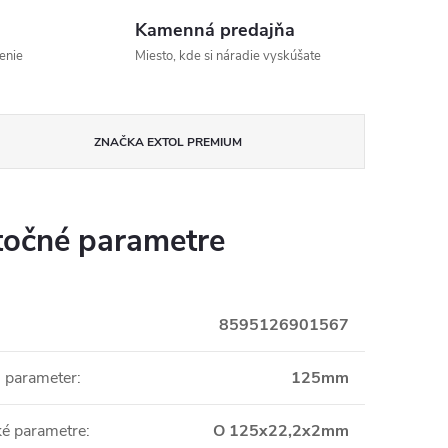
Kamenná predajňa
enie
Miesto, kde si náradie vyskúšate
ZNAČKA
EXTOL PREMIUM
očné parametre
8595126901567
i parameter
:
125mm
ké parametre
:
O 125x22,2x2mm