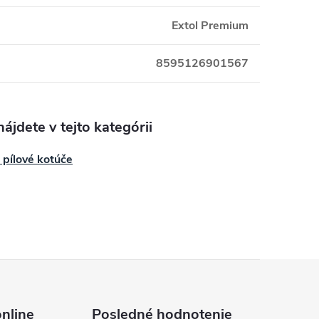
Extol Premium
8595126901567
ájdete v tejto kategórii
 pílové kotúče
nline
Posledné hodnotenie