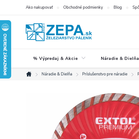
Prejsť
Ako nakupovať
Obchodné podmienky
Blog
Spô
na
obsah
% Výpredaj & Akcie
Náradie & Dielň
Náradie & Dielňa
Príslušenstvo pre náradie
Domov