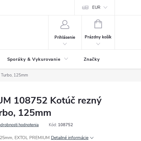
 údajov
Ako reklamovať tovar
Reklamačný formulár
EUR
Vrátenie 
NÁKUPNÝ
KOŠÍK
Prázdny košík
Prihlásenie
Sporáky & Vykurovanie
Značky
 Turbo, 125mm
M 108752 Kotúč rezný
urbo, 125mm
drobnosti hodnotenia
Kód:
108752
, 125mm, EXTOL PREMIUM
Detailné informácie