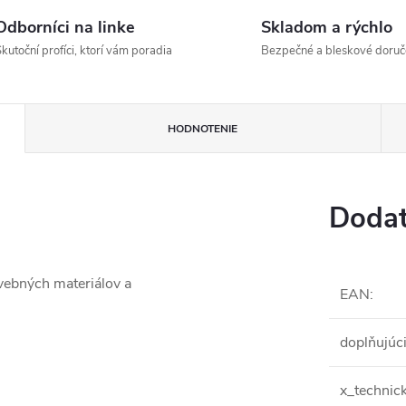
Odborníci na linke
Skladom a rýchlo
kutoční profíci, ktorí vám poradia
Bezpečné a bleskové doruč
HODNOTENIE
Dodat
avebných materiálov a
EAN
:
doplňujúc
x_technic