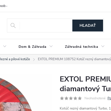
sob a cena dopravy
Spôsoby platby
O nás
Ochrana osobných
HĽADAŤ
a
Dom & Záhrada
Záhradná technika
Rezné a pílové kotúče
EXTOL PREMIUM 108752 Kotúč rezný diamantový
EXTOL PREMIU
diamantový T
Neohodnotené
Po
Kotúč rezný diamantový Turbo