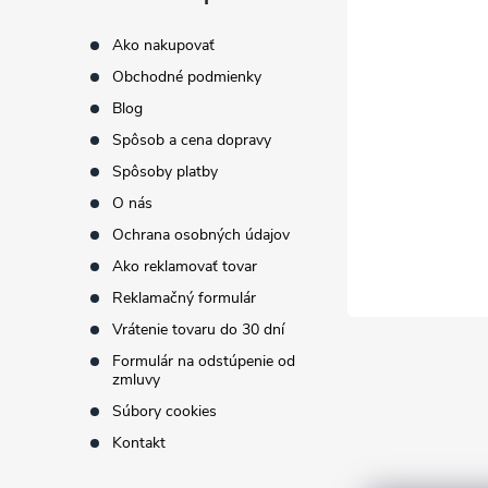
p
Ako nakupovať
Obchodné podmienky
ä
Blog
t
Spôsob a cena dopravy
Spôsoby platby
i
O nás
Ochrana osobných údajov
e
Ako reklamovať tovar
Reklamačný formulár
Vrátenie tovaru do 30 dní
Formulár na odstúpenie od
zmluvy
Súbory cookies
Kontakt