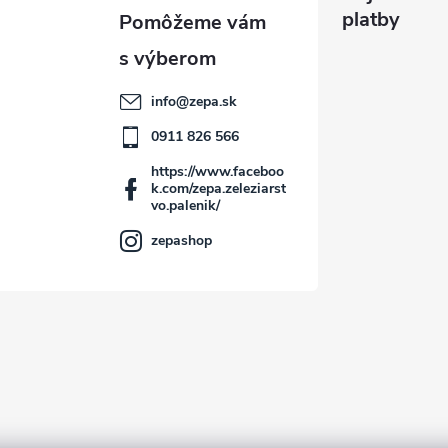
platby
info
@
zepa.sk
0911 826 566
https://www.faceboo
k.com/zepa.zeleziarst
vo.palenik/
zepashop