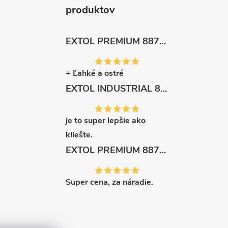
produktov
EXTOL PREMIUM 8872105 Nožnice záhradnícke dlhé úzke, 200mm, max. prestrih Ø6mm
+ Ľahké a ostré
EXTOL INDUSTRIAL 8791861 Viazač armatúr aku Share20V, bez aku, drôt 0,8mm, oko 8-34mm, bezuhlíkový motor
je to super lepšie ako
kliešte.
EXTOL PREMIUM 8871287 Sekera štiepacia 3500g, nylónová násada 910mm
Super cena, za náradie.