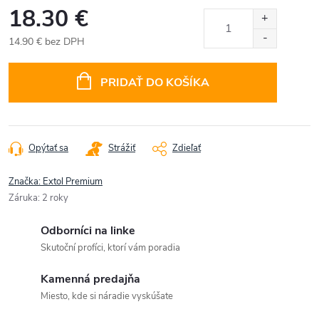
18.30 €
14.90 € bez DPH
Jednotková
cena:
PRIDAŤ DO KOŠÍKA
Opýtať sa
Strážiť
Zdieľať
Značka:
Extol Premium
Záruka
:
2 roky
Odborníci na linke
Skutoční profíci, ktorí vám poradia
Kamenná predajňa
Miesto, kde si náradie vyskúšate