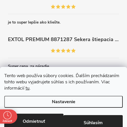
je to super lepšie ako kliešte.
EXTOL PREMIUM 8871287 Sekera štiepacia 3500g, nylónová násada 910mm
Super cena, za náradie.
Tento web používa súbory cookies. Ďalším prechádzaním
tohto webu vyjadrujete súhlas s ich používaním. Viac
Kontakt
informácií
tu
.
Nastavenie
Copyright 2026
Železiarstvo Páleník, s.r.o.
. Všetky práva vyhradené.
Upraviť nastavenie cookies
Odmietnuť
Zobraziť
Súhlasím
Vytvoril Shoptet