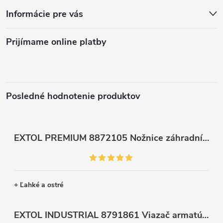
Informácie pre vás
Prijímame online platby
Posledné hodnotenie produktov
EXTOL PREMIUM 8872105 Nožnice záhradnícke dlhé úzke, 200mm, max. prestrih Ø6mm
+ Ľahké a ostré
EXTOL INDUSTRIAL 8791861 Viazač armatúr aku Share20V, bez aku, drôt 0,8mm, oko 8-34mm, bezuhlíkový motor