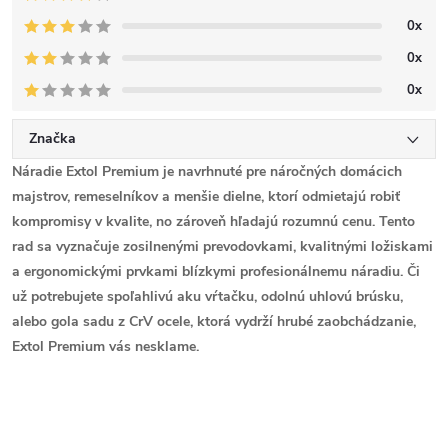
0x
0x
0x
Značka
Náradie
Extol Premium
je navrhnuté pre náročných domácich
majstrov, remeselníkov a menšie dielne, ktorí odmietajú robiť
kompromisy v kvalite, no zároveň hľadajú rozumnú cenu. Tento
rad sa vyznačuje zosilnenými prevodovkami, kvalitnými ložiskami
a ergonomickými prvkami blízkymi profesionálnemu náradiu. Či
už potrebujete spoľahlivú aku vŕtačku, odolnú uhlovú brúsku,
alebo gola sadu z CrV ocele, ktorá vydrží hrubé zaobchádzanie,
Extol Premium vás nesklame.