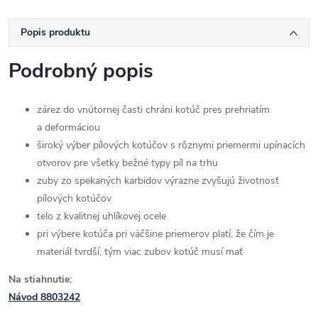
Popis produktu
Podrobný popis
zárez do vnútornej časti chráni kotúč pres prehriatím
a deformáciou
široký výber pílových kotúčov s rôznymi priemermi upínacích
otvorov pre všetky bežné typy píl na trhu
zuby zo spekaných karbidov výrazne zvyšujú životnosť
pílových kotúčov
telo z kvalitnej uhlíkovej ocele
pri výbere kotúča pri väčšine priemerov platí, že čím je
materiál tvrdší, tým viac zubov kotúč musí mať
Na stiahnutie:
Návod 8803242