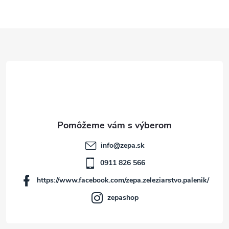
Z
á
p
ä
t
info
@
zepa.sk
i
0911 826 566
https://www.facebook.com/zepa.zeleziarstvo.palenik/
e
zepashop