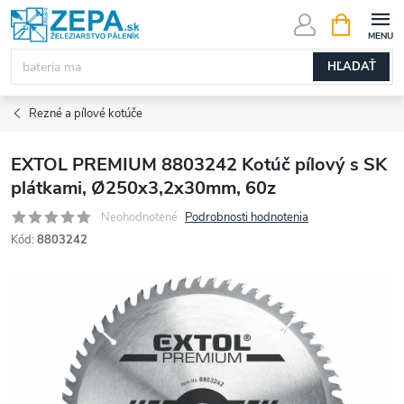
Prejsť
NÁKUPN
KOŠÍK
na
obsah
HĽADAŤ
Rezné a pílové kotúče
EXTOL PREMIUM 8803242 Kotúč pílový s SK
plátkami, Ø250x3,2x30mm, 60z
Neohodnotené
Podrobnosti hodnotenia
Kód:
8803242