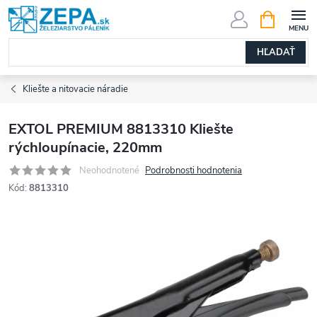
Prejsť
NÁKUPN
KOŠÍK
na
obsah
HĽADAŤ
Kliešte a nitovacie náradie
EXTOL PREMIUM 8813310 Kliešte
rýchloupínacie, 220mm
Neohodnotené
Podrobnosti hodnotenia
Kód:
8813310