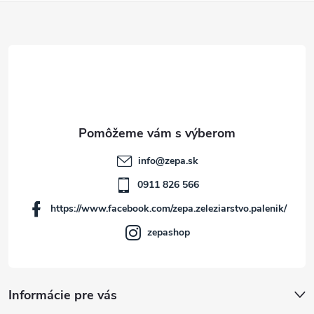
Z
á
p
ä
t
info
@
zepa.sk
i
0911 826 566
https://www.facebook.com/zepa.zeleziarstvo.palenik/
e
zepashop
Informácie pre vás