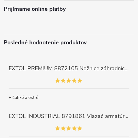
Prijímame online platby
Posledné hodnotenie produktov
EXTOL PREMIUM 8872105 Nožnice záhradnícke dlhé úzke, 200mm, max. prestrih Ø6mm
+ Ľahké a ostré
EXTOL INDUSTRIAL 8791861 Viazač armatúr aku Share20V, bez aku, drôt 0,8mm, oko 8-34mm, bezuhlíkový motor