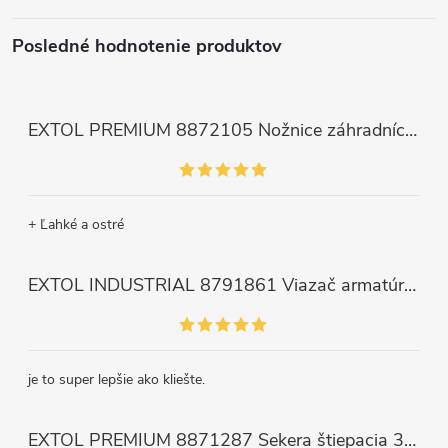
Posledné hodnotenie produktov
EXTOL PREMIUM 8872105 Nožnice záhradnícke dlhé úzke, 200mm, max. prestrih Ø6mm
+ Ľahké a ostré
EXTOL INDUSTRIAL 8791861 Viazač armatúr aku Share20V, bez aku, drôt 0,8mm, oko 8-34mm, bezuhlíkový motor
je to super lepšie ako kliešte.
EXTOL PREMIUM 8871287 Sekera štiepacia 3500g, nylónová násada 910mm