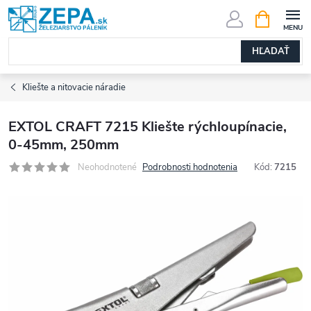
Prejsť
NÁKUPN
KOŠÍK
na
obsah
HĽADAŤ
Kliešte a nitovacie náradie
EXTOL CRAFT 7215 Kliešte rýchloupínacie,
0-45mm, 250mm
Neohodnotené
Podrobnosti hodnotenia
Kód:
7215