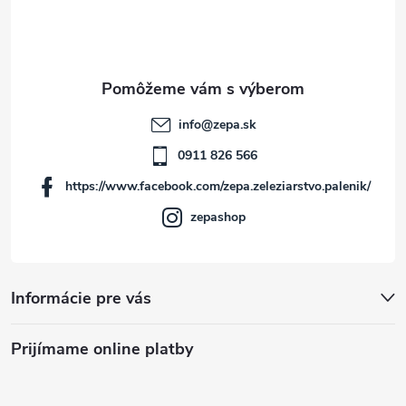
p
ä
t
info
@
zepa.sk
i
0911 826 566
https://www.facebook.com/zepa.zeleziarstvo.palenik/
e
zepashop
Informácie pre vás
Prijímame online platby