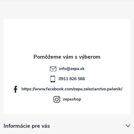
Z
á
p
ä
t
info
@
zepa.sk
i
0911 826 566
https://www.facebook.com/zepa.zeleziarstvo.palenik/
e
zepashop
Informácie pre vás