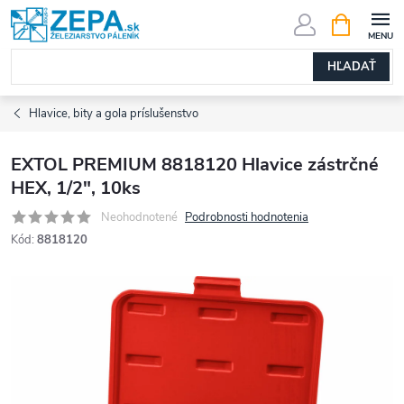
Prejsť
NÁKUPN
KOŠÍK
na
obsah
HĽADAŤ
Hlavice, bity a gola príslušenstvo
EXTOL PREMIUM 8818120 Hlavice zástrčné
HEX, 1/2", 10ks
Neohodnotené
Podrobnosti hodnotenia
Kód:
8818120