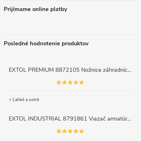
Prijímame online platby
Posledné hodnotenie produktov
EXTOL PREMIUM 8872105 Nožnice záhradnícke dlhé úzke, 200mm, max. prestrih Ø6mm
+ Ľahké a ostré
EXTOL INDUSTRIAL 8791861 Viazač armatúr aku Share20V, bez aku, drôt 0,8mm, oko 8-34mm, bezuhlíkový motor