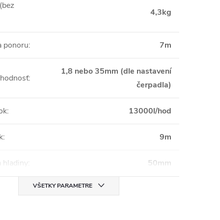
(bez
4,3kg
a ponoru
:
7m
1,8 nebo 35mm (dle nastavení
chodnosť
:
čerpadla)
ok
:
13000l/hod
k
:
9m
 hladiny
:
50mm
VŠETKY PARAMETRE