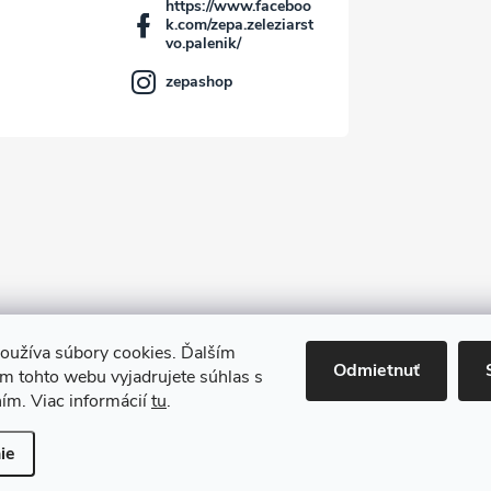
https://www.faceboo
k.com/zepa.zeleziarst
vo.palenik/
zepashop
oužíva súbory cookies. Ďalším
Kontakt
Odmietnuť
m tohto webu vyjadrujete súhlas s
ním. Viac informácií
tu
.
radené.
Upraviť nastavenie cookies
ie