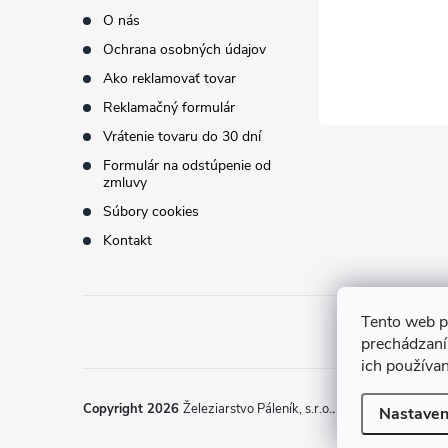
i
O nás
Ochrana osobných údajov
e
Ako reklamovať tovar
Reklamačný formulár
Vrátenie tovaru do 30 dní
Formulár na odstúpenie od
zmluvy
Súbory cookies
Kontakt
Tento web p
prechádzaní
ich používa
Copyright 2026
Železiarstvo Páleník, s.r.o.
. Všetky práva vyh
Nastaven