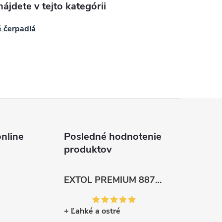
ájdete v tejto kategórii
 čerpadlá
nline
Posledné hodnotenie
produktov
EXTOL PREMIUM 8872105 Nožnice záhradnícke dlhé úzke, 200mm, max. prestrih Ø6mm
+ Ľahké a ostré