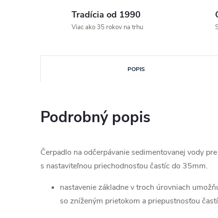
Tradícia od 1990
Viac ako 35 rokov na trhu
S
POPIS
Podrobný popis
Čerpadlo na odčerpávanie sedimentovanej vody pre
s nastaviteľnou priechodnosťou častíc do 35mm.
nastavenie základne v troch úrovniach umožň
so zníženým prietokom a priepustnosťou časti