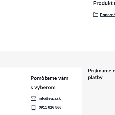
Produkt n
Ponorné
Prijímame o
platby
info
@
zepa.sk
0911 826 566