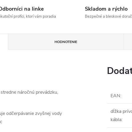
Odborníci na linke
Skladom a rýchlo
kutoční profíci, ktorí vám poradia
Bezpečné a bleskové doruč
HODNOTENIE
Dodat
 stredne náročnú prevádzku,
EAN
:
dĺžka prí
uje odčerpávanie zvyšnej vody
kábla
:
́c