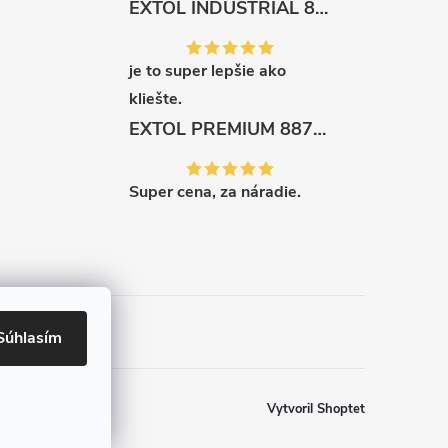
EXTOL INDUSTRIAL 8791861 Viazač armatúr aku Share20V, bez aku, drôt 0,8mm, oko 8-34mm, bezuhlíkový motor
je to super lepšie ako
kliešte.
EXTOL PREMIUM 8871287 Sekera štiepacia 3500g, nylónová násada 910mm
Super cena, za náradie.
Súhlasím
Vytvoril Shoptet