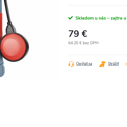
Skladom u nás – zajtra u
79 €
64.20 € bez DPH
Jednotková
cena:
Opýtať sa
Strážiť