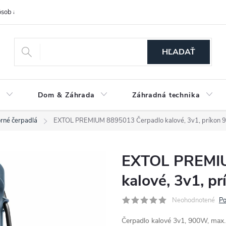
sob a cena dopravy
Spôsoby platby
O nás
Ochrana osobných
HĽADAŤ
a
Dom & Záhrada
Záhradná technika
rné čerpadlá
EXTOL PREMIUM 8895013 Čerpadlo kalové, 3v1, príkon 9
EXTOL PREMIU
kalové, 3v1, p
Neohodnotené
Po
Čerpadlo kalové 3v1, 900W, max.