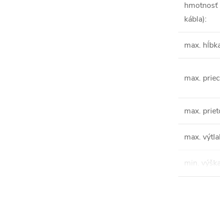
hmotnosť 
kábla)
:
max. hĺbk
max. prie
max. priet
max. výtla
min. výška