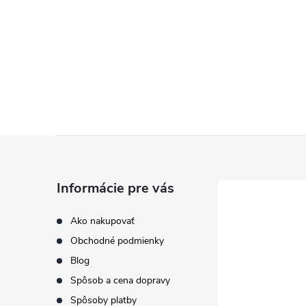
Z
á
Informácie pre vás
p
Ako nakupovať
Obchodné podmienky
ä
Blog
t
Spôsob a cena dopravy
Spôsoby platby