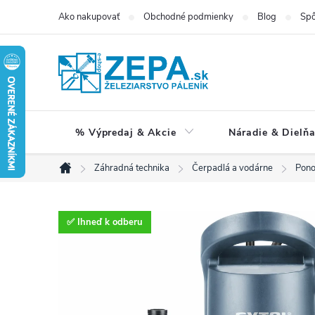
Prejsť
Ako nakupovať
Obchodné podmienky
Blog
Spô
na
obsah
% Výpredaj & Akcie
Náradie & Dielň
Záhradná technika
Čerpadlá a vodárne
Pono
Domov
✅ Ihneď k odberu