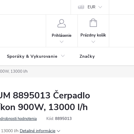
 údajov
Ako reklamovať tovar
Reklamačný formulár
EUR
Vrátenie 
NÁKUPNÝ
KOŠÍK
Prázdny košík
Prihlásenie
Sporáky & Vykurovanie
Značky
00W, 13000 l/h
M 8895013 Čerpadlo
ríkon 900W, 13000 l/h
drobnosti hodnotenia
Kód:
8895013
 13000 l/h
Detailné informácie