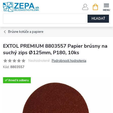
Prejsť
NÁKUPN
KOŠÍK
na
obsah
HĽADAŤ
Brúsne kotúče a papiere
EXTOL PREMIUM 8803557 Papier brúsny na
suchý zips Ø125mm, P180, 10ks
Neohodnotené
Podrobnosti hodnotenia
Kód:
8803557
✅ Ihneď k odberu