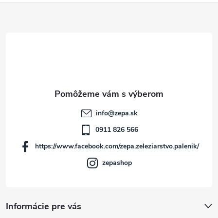
Z
á
p
ä
t
info
@
zepa.sk
i
0911 826 566
https://www.facebook.com/zepa.zeleziarstvo.palenik/
e
zepashop
Informácie pre vás