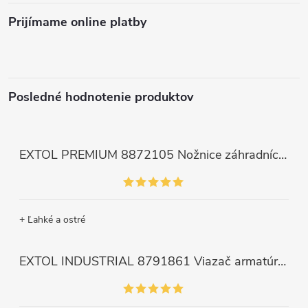
Prijímame online platby
Posledné hodnotenie produktov
EXTOL PREMIUM 8872105 Nožnice záhradnícke dlhé úzke, 200mm, max. prestrih Ø6mm
+ Ľahké a ostré
EXTOL INDUSTRIAL 8791861 Viazač armatúr aku Share20V, bez aku, drôt 0,8mm, oko 8-34mm, bezuhlíkový motor