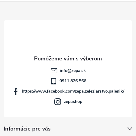
Z
á
p
ä
t
info
@
zepa.sk
i
0911 826 566
https://www.facebook.com/zepa.zeleziarstvo.palenik/
e
zepashop
Informácie pre vás