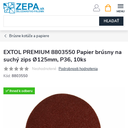
Prejsť
NÁKUPN
KOŠÍK
na
obsah
HĽADAŤ
Brúsne kotúče a papiere
EXTOL PREMIUM 8803550 Papier brúsny na
suchý zips Ø125mm, P36, 10ks
Neohodnotené
Podrobnosti hodnotenia
Kód:
8803550
✅ Ihneď k odberu