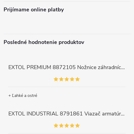
Prijímame online platby
Posledné hodnotenie produktov
EXTOL PREMIUM 8872105 Nožnice záhradnícke dlhé úzke, 200mm, max. prestrih Ø6mm
+ Ľahké a ostré
EXTOL INDUSTRIAL 8791861 Viazač armatúr aku Share20V, bez aku, drôt 0,8mm, oko 8-34mm, bezuhlíkový motor