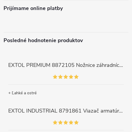
Prijímame online platby
Posledné hodnotenie produktov
EXTOL PREMIUM 8872105 Nožnice záhradnícke dlhé úzke, 200mm, max. prestrih Ø6mm
+ Ľahké a ostré
EXTOL INDUSTRIAL 8791861 Viazač armatúr aku Share20V, bez aku, drôt 0,8mm, oko 8-34mm, bezuhlíkový motor