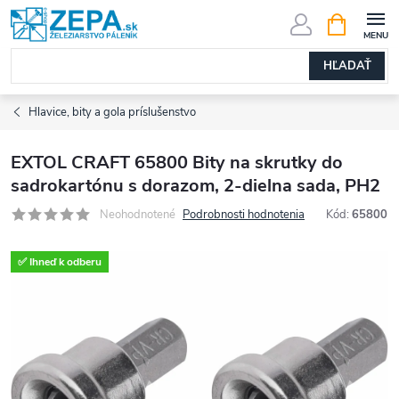
Prejsť
NÁKUPN
KOŠÍK
na
obsah
HĽADAŤ
Hlavice, bity a gola príslušenstvo
EXTOL CRAFT 65800 Bity na skrutky do
sadrokartónu s dorazom, 2-dielna sada, PH2
Neohodnotené
Podrobnosti hodnotenia
Kód:
65800
✅ Ihneď k odberu