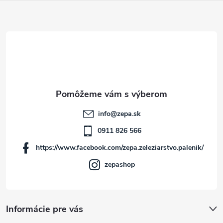
Z
á
p
ä
t
info
@
zepa.sk
i
0911 826 566
https://www.facebook.com/zepa.zeleziarstvo.palenik/
e
zepashop
Informácie pre vás