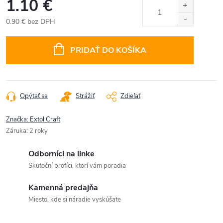
1.10 €
0.90 € bez DPH
Jednotková
cena:
PRIDAŤ DO KOŠÍKA
Opýtať sa
Strážiť
Zdieľať
Značka:
Extol Craft
Záruka
:
2 roky
Odborníci na linke
Skutoční profíci, ktorí vám poradia
Kamenná predajňa
Miesto, kde si náradie vyskúšate