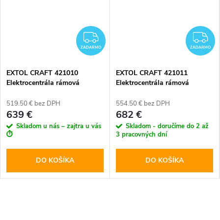
ZADARMO
Z
ZADARMO
ZADARMO
EXTOL CRAFT 421010
EXTOL CRAFT 421011
Elektrocentrála rámová
Elektrocentrála rámová
benzínová, 1F, 5,5kW/230V
benzínová, 3F, 5,5kW/400V
519.50 € bez DPH
554.50 € bez DPH
639 €
682 €
Skladom u nás – zajtra u vás
Skladom - doručíme do 2 až
⏱️
3 pracovných dní
DO KOŠÍKA
DO KOŠÍKA