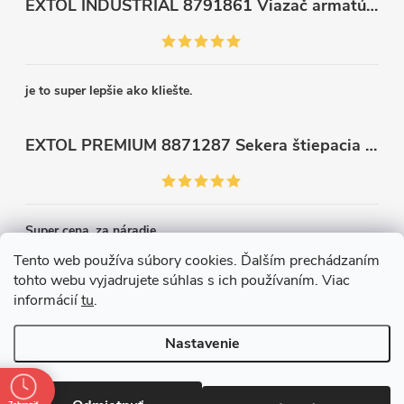
EXTOL INDUSTRIAL 8791861 Viazač armatúr aku Share20V, bez aku, drôt 0,8mm, oko 8-34mm, bezuhlíkový motor
je to super lepšie ako kliešte.
EXTOL PREMIUM 8871287 Sekera štiepacia 3500g, nylónová násada 910mm
Super cena, za náradie.
Tento web používa súbory cookies. Ďalším prechádzaním
tohto webu vyjadrujete súhlas s ich používaním. Viac
Kontakt
informácií
tu
.
Nastavenie
Copyright 2026
Železiarstvo Páleník, s.r.o.
. Všetky práva vyhradené.
Upraviť nastavenie cookies