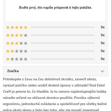
Buďte prvý, kto napíše príspevok k tejto položke.
0x
0x
0x
0x
0x
Značka
Potrebujete z času na čas dotiahnuť skrutku, zavesiť obraz,
vyrezať poličku alebo urobiť drobné úpravy v záhrade? Rad
Extol
Craft
je presne to, čo hľadáte. Je to cenovo najdostupnejšie hobby
náradie určené na občasné domáce použitie. Ponúka výbornú
ergonómiu, jednoduché ovládanie a spoľahlivosť pre všetky bežné
práce okolo domu a bytu bez toho, aby ste museli investovať