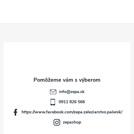
Z
á
p
ä
t
info
@
zepa.sk
i
0911 826 566
https://www.facebook.com/zepa.zeleziarstvo.palenik/
e
zepashop