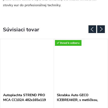
stovky eur do profesionálnej techniky.
Súvisiaci tovar
✅ Ihneď k odberu
Autoplachta STREND PRO
Skrabka Auto GECO
MCA CC102A 482x165x119
ICEBREAKER, s metličkou,
cm, (XL) PE, modrá
teleskop 87-114 cm, na ľad