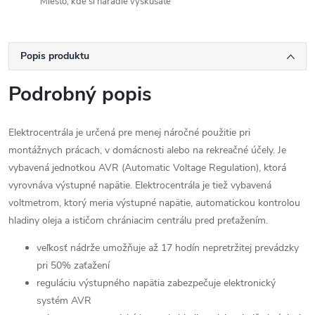
Miesto, kde si náradie vyskúšate
Popis produktu
Podrobný popis
Elektrocentrála je určená pre menej náročné použitie pri
montážnych prácach, v domácnosti alebo na rekreačné účely. Je
vybavená jednotkou AVR (Automatic Voltage Regulation), ktorá
vyrovnáva výstupné napätie. Elektrocentrála je tiež vybavená
voltmetrom, ktorý meria výstupné napätie, automatickou kontrolou
hladiny oleja a ističom chrániacim centrálu pred preťažením.
veľkosť nádrže umožňuje až 17 hodín nepretržitej prevádzky
pri 50% zaťažení
reguláciu výstupného napätia zabezpečuje elektronický
systém AVR