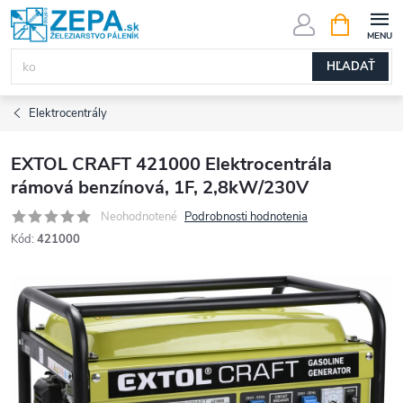
Prejsť
NÁKUPN
KOŠÍK
na
obsah
HĽADAŤ
Elektrocentrály
EXTOL CRAFT 421000 Elektrocentrála
rámová benzínová, 1F, 2,8kW/230V
Neohodnotené
Podrobnosti hodnotenia
Kód:
421000