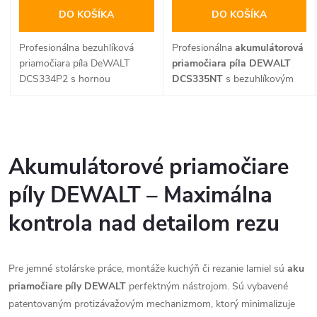
o
d
DO KOŠÍKA
DO KOŠÍKA
d
u
Profesionálna bezuhlíková
Profesionálna
akumulátorová
u
priamočiara píla DeWALT
priamočiara píla DEWALT
k
DCS334P2 s hornou
DCS335NT
s bezuhlíkovým
rukoväťou a výkonom 18V
motorom a ergonomickým
k
XR. Ponúka 4 stupne
úchopom typu "hríbik"
t
predkmitu, beznástrojové
ponúka maximálnu kontrolu
O
t
nastavenie pätky a dva
pri precíznych rezoch. Vďaka
o
vysokokapacitné 5,0 Ah
18V XR technológii a 4-
v
Akumulátorové priamočiare
o
akumulátory pre extrémne
stupňovému predkmitu je
v
l
píly DEWALT – Maximálna
dlhú výdrž pri rezaní dreva aj
ideálnou voľbou pre stolárov a
kovu.
montážnikov, ktorí vyžadujú
v
á
kontrola nad detailom rezu
výkon sieťového náradia bez
obmedzujúcich káblov.
d
Pre jemné stolárske práce, montáže kuchýň či rezanie lamiel sú
aku
a
priamočiare píly DEWALT
perfektným nástrojom. Sú vybavené
c
patentovaným protizávažovým mechanizmom, ktorý minimalizuje