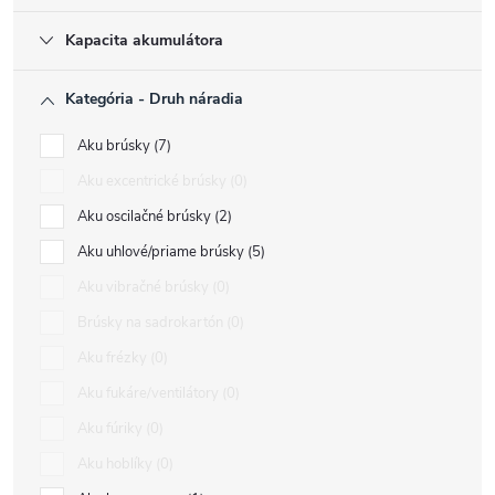
Kapacita akumulátora
Kategória - Druh náradia
Aku brúsky
7
Aku excentrické brúsky
0
Aku oscilačné brúsky
2
Aku uhlové/priame brúsky
5
Aku vibračné brúsky
0
Brúsky na sadrokartón
0
Aku frézky
0
Aku fukáre/ventilátory
0
Aku fúriky
0
Aku hoblíky
0