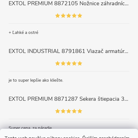
EXTOL PREMIUM 8872105 Nožnice záhradnícke dlhé úzke, 200mm, max. prestrih Ø6mm
+ Ľahké a ostré
EXTOL INDUSTRIAL 8791861 Viazač armatúr aku Share20V, bez aku, drôt 0,8mm, oko 8-34mm, bezuhlíkový motor
je to super lepšie ako kliešte.
EXTOL PREMIUM 8871287 Sekera štiepacia 3500g, nylónová násada 910mm
Super cena, za náradie.