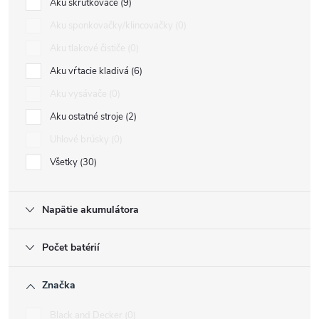
Aku skrutkovače
9
Aku sponkovačky/klincovačky
0
Aku tlakové čističe
0
Aku vŕtacie kladivá
6
Aku vysávače
0
Aku ostatné stroje
2
Uhlové brúsky
0
Všetky
30
Napätie akumulátora
Počet batérií
Značka
Black and Decker
0