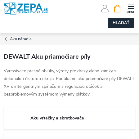
Prejsť
NÁKUPN
KOŠÍK
na
obsah
HĽADAŤ
Aku náradie
DEWALT Aku priamočiare píly
Vyrezávajte presné oblúky, výrezy pre drezy alebo zámky s
dokonalou čistotou okraja. Ponúkame aku priamočiare píly DEWALT
XR s inteligentným spínačom s reguláciou otáčok a
bezproblémovým systémom výmeny plátkov.
Aku vŕtačky a skrutkovače