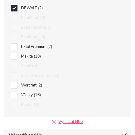
DEWALT
2
Extol Craft
0
Extol Industrial
0
Extol Lady
0
Extol Premium
2
Makita
10
Stanley
0
Strend Pro Garden
0
Worcraft
2
Všetky
16
Procraft
0
Vymazať filtre