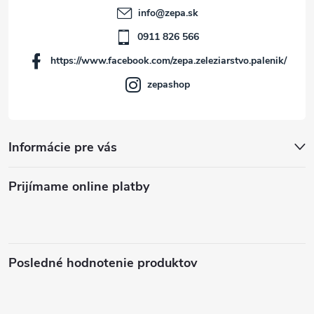
t
s
info
@
zepa.sk
i
u
0911 826 566
https://www.facebook.com/zepa.zeleziarstvo.palenik/
e
zepashop
Informácie pre vás
Prijímame online platby
Posledné hodnotenie produktov