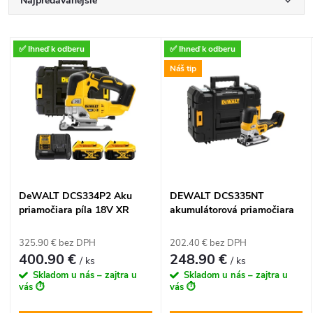
R
Najpredávanejšie
a
Najlacnejšie
V
✅ Ihneď k odberu
✅ Ihneď k odberu
Najdrahšie
d
Náš tip
ý
Abecedne
e
p
n
i
i
s
DeWALT DCS334P2 Aku
DEWALT DCS335NT
e
priamočiara píla 18V XR
akumulátorová priamočiara
p
2x5,0Ah Bezuhlíková v kufri
píla 18V XR (tvar hríbik) v
p
TSTAK
kufri Tstak
325.90 € bez DPH
202.40 € bez DPH
r
400.90 €
248.90 €
/ ks
/ ks
r
Skladom u nás – zajtra u
Skladom u nás – zajtra u
o
vás ⏱️
vás ⏱️