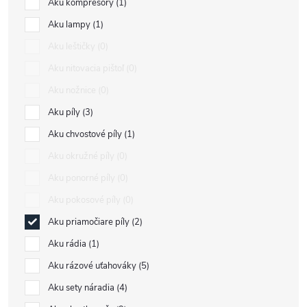
Aku kompresory
1
Aku lampy
1
Aku leštičky
0
Aku nitovacia pištoľ
0
Aku nožnice
0
Aku píly
3
Aku chvostové píly
1
Aku okružné píly
0
Aku ponorné píly
0
Aku pokosové píly
0
Aku priamočiare píly
2
Aku rádia
1
Aku rázové uťahováky
5
Aku sety náradia
4