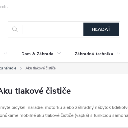
sob a cena dopravy
Spôsoby platby
O nás
Ochrana osobných
HĽADAŤ
a
Dom & Záhrada
Záhradná technika
u náradie
Aku tlakové čističe
Aku tlakové čističe
myte bicykel, náradie, motorku alebo záhradný nábytok kdekoľvek
onúkame mobilné aku tlakové čističe (vapká) s funkciou samonas