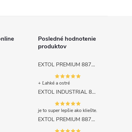
nline
Posledné hodnotenie
produktov
EXTOL PREMIUM 8872105 Nožnice záhradnícke dlhé úzke, 200mm, max. prestrih Ø6mm
+ Ľahké a ostré
EXTOL INDUSTRIAL 8791861 Viazač armatúr aku Share20V, bez aku, drôt 0,8mm, oko 8-34mm, bezuhlíkový motor
je to super lepšie ako kliešte.
EXTOL PREMIUM 8871287 Sekera štiepacia 3500g, nylónová násada 910mm