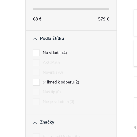
n
ý
68
€
579
€
p
Podľa štítku
a
Na sklade
4
AKCIA
0
n
Novinka
0
e
✅ Ihneď k odberu
2
Náš tip
0
l
Nie je skladom
0
Značky
4
Black and Decker
0