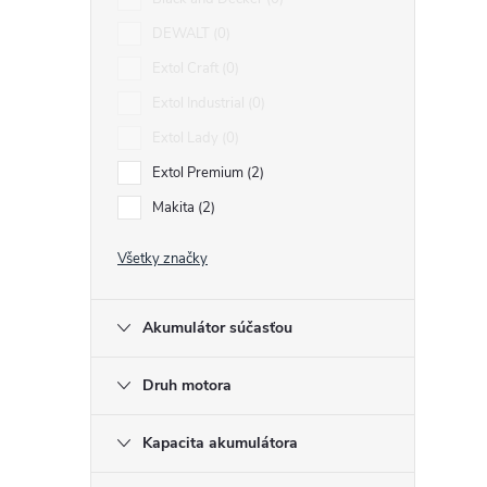
DEWALT
0
Extol Craft
0
Extol Industrial
0
i
Extol Lady
0
i
Extol Premium
2
Makita
2
Všetky značky
Akumulátor súčasťou
Druh motora
Kapacita akumulátora