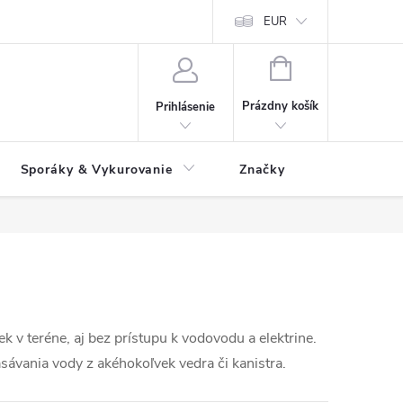
 údajov
Ako reklamovať tovar
Reklamačný formulár
EUR
Vrátenie 
NÁKUPNÝ
KOŠÍK
Prázdny košík
Prihlásenie
Sporáky & Vykurovanie
Značky
 v teréne, aj bez prístupu k vodovodu a elektrine.
ávania vody z akéhokoľvek vedra či kanistra.