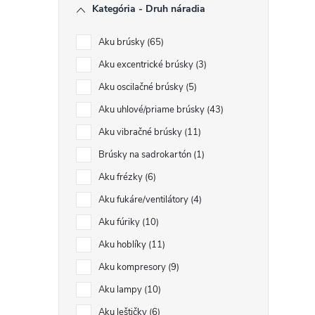
Kategória - Druh náradia
Aku brúsky
65
Aku excentrické brúsky
3
Aku oscilačné brúsky
5
Aku uhlové/priame brúsky
43
Aku vibračné brúsky
11
Brúsky na sadrokartón
1
Aku frézky
6
Aku fukáre/ventilátory
4
Aku fúriky
10
Aku hoblíky
11
Aku kompresory
9
Aku lampy
10
Aku leštičky
6