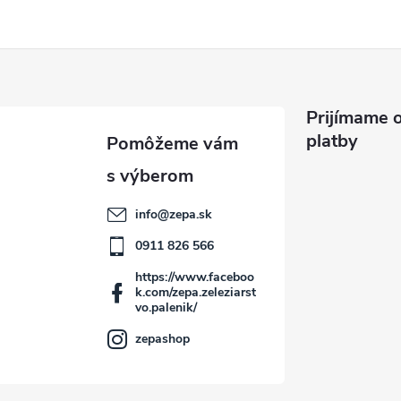
s
u
Prijímame o
platby
info
@
zepa.sk
0911 826 566
https://www.faceboo
k.com/zepa.zeleziarst
vo.palenik/
zepashop