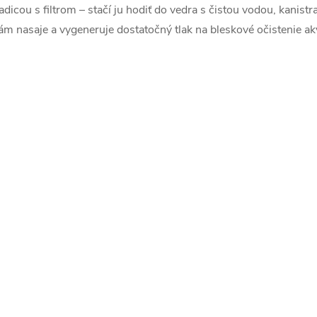
adicou s filtrom – stačí ju hodiť do vedra s čistou vodou, kanist
c
ám nasaje a vygeneruje dostatočný tlak na bleskové očistenie a
e
p
v
k
y
v
ý
p