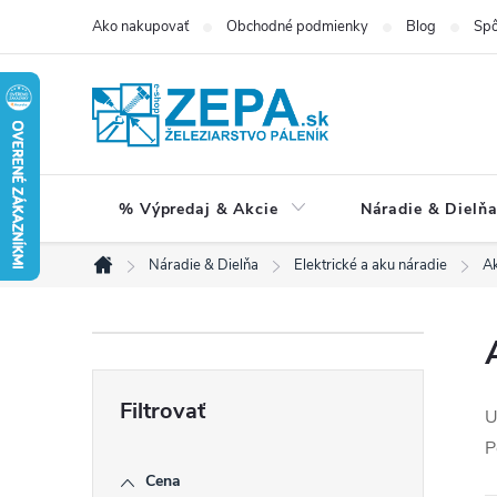
Prejsť
Ako nakupovať
Obchodné podmienky
Blog
Spô
na
obsah
% Výpredaj & Akcie
Náradie & Dielň
Náradie & Dielňa
Elektrické a aku náradie
Ak
Domov
B
o
U
P
č
Cena