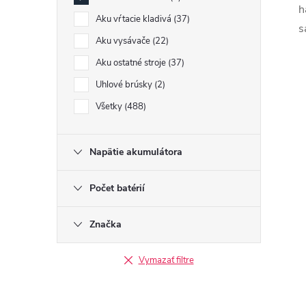
h
Aku vŕtacie kladivá
37
s
Aku vysávače
22
i
Aku ostatné stroje
37
Uhlové brúsky
2
Všetky
488
r
Napätie akumulátora
Počet batérií
Značka
Vymazať filtre