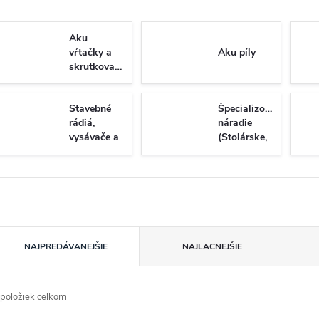
Aku
vŕtačky a
Aku píly
skrutkovače
Stavebné
Špecializované
rádiá,
náradie
vysávače a
(Stolárske,
osvetlenie
tesárske a
montážne)
R
NAJPREDÁVANEJŠIE
NAJLACNEJŠIE
a
položiek celkom
d