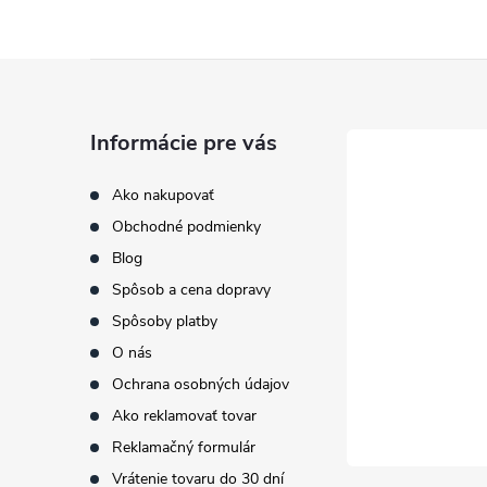
i
Z
á
Informácie pre vás
p
Ako nakupovať
Obchodné podmienky
ä
Blog
t
Spôsob a cena dopravy
Spôsoby platby
i
O nás
Ochrana osobných údajov
e
Ako reklamovať tovar
Reklamačný formulár
Vrátenie tovaru do 30 dní