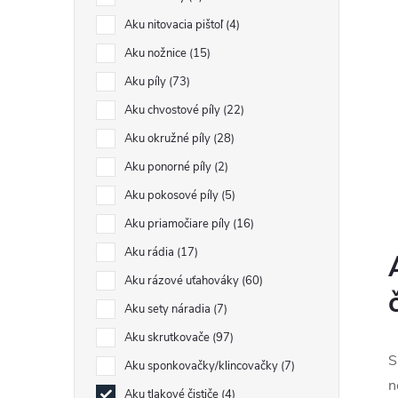
Aku nitovacia pištoľ
4
Aku nožnice
15
Aku píly
73
Aku chvostové píly
22
Aku okružné píly
28
Aku ponorné píly
2
Aku pokosové píly
5
Aku priamočiare píly
16
Aku rádia
17
l
Aku rázové uťahováky
60
Aku sety náradia
7
Aku skrutkovače
97
S
Aku sponkovačky/klincovačky
7
n
Aku tlakové čističe
4