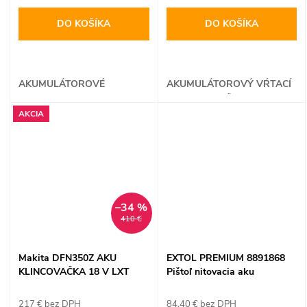
DO KOŠÍKA
DO KOŠÍKA
AKUMULÁTOROVÉ
AKUMULÁTOROVÝ VŔTACÍ
KLADIVO
SKRUTKOVAČ
AKCIA
–34 %
410 €
Makita DFN350Z AKU
EXTOL PREMIUM 8891868
KLINCOVAČKA 18 V LXT
Pištoľ nitovacia aku
Share20V, 1x 2Ah, 3,2-
4,8mm, 12000N, dĺžka ťahu
217 € bez DPH
84.40 € bez DPH