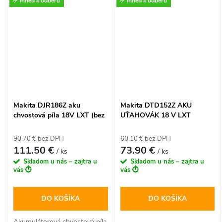
✅ Ihneď k odberu
✅ Ihneď k odberu
slobodu pohybu pri
opracovaní dreva. So šírkou
zábru 82 mm, plynulým
nastavením hĺbky do 2 mm a
vylepšeným vyhadzovaním
triesok je ideálnym náradím
pre stolárov aj tesárov. Vďaka
kompatibilite so systémom
Makita 18V LXT získate
profesionálny nástroj pre
Makita DJR186Z aku
Makita DTD152Z AKU
presné hobľovanie bez
chvostová píla 18V LXT (bez
UŤAHOVÁK 18 V LXT
obmedzujúcich káblov.
batérie a nabíjačky)
90.70 € bez DPH
60.10 € bez DPH
111.50 €
73.90 €
/ ks
/ ks
Skladom u nás – zajtra u
Skladom u nás – zajtra u
vás ⏱️
vás ⏱️
DO KOŠÍKA
DO KOŠÍKA
Akumulátorová chvostová píla