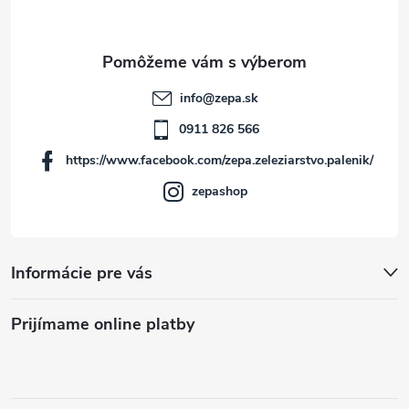
p
p
i
e
r
ä
v
t
info
@
zepa.sk
k
i
0911 826 566
y
https://www.facebook.com/zepa.zeleziarstvo.palenik/
e
v
zepashop
ý
p
Informácie pre vás
i
s
Prijímame online platby
u