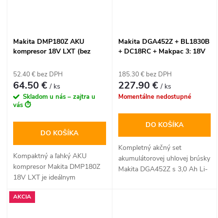
výmeny pílových listov,
univerzálnym držiakom
nástrojov a dvoma nezávislými
spínačmi pre maximálnu
Makita DMP180Z AKU
Makita DGA452Z + BL1830B
flexibilitu pri práci. O vysokú
kompresor 18V LXT (bez
+ DC18RC + Makpac 3: 18V
bezpečnosť sa stará okamžitá
batérie)
aku uhlová brúska 115mm v
motorová brzda. Píla je
kufri s nabíjačkou
52.40 € bez DPH
185.30 € bez DPH
dodávaná bez akumulátora a
64.50 €
227.90 €
/ ks
/ ks
nabíjačky.
Skladom u nás – zajtra u
Momentálne nedostupné
vás ⏱️
DO KOŠÍKA
DO KOŠÍKA
Kompletný akčný set
Kompaktný a ľahký AKU
akumulátorovej uhlovej brúsky
kompresor Makita DMP180Z
Makita DGA452Z s 3,0 Ah Li-
18V LXT je ideálnym
Ion akumulátorom BL1830B,
pomocníkom na rýchle
rýchlonabíjačkou DC18RC a
AKCIA
nafukovanie pneumatík
odolným kufrom Makpac typ
automobilov, bicyklov či
3. Ponúka vysoký výkon 11