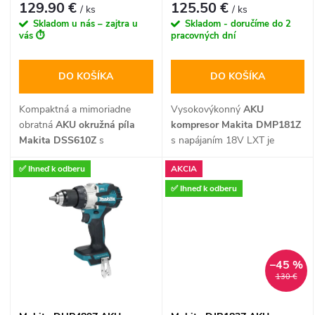
r
129.90 €
125.50 €
/ ks
/ ks
r
Skladom u nás – zajtra u
Skladom - doručíme do 2
o
vás ⏱️
pracovných dní
o
d
DO KOŠÍKA
DO KOŠÍKA
d
u
Kompaktná a mimoriadne
Vysokovýkonný
AKU
u
obratná
AKU okružná píla
kompresor Makita DMP181Z
k
Makita DSS610Z
s
s napájaním 18V LXT je
priemerom kotúča 165 mm a
ideálnym pomocníkom na
k
✅ Ihneď k odberu
AKCIA
napájaním 18V LXT je
rýchle a presné hustenie
t
ideálnym nástrojom na rýchle
pneumatík osobných
✅ Ihneď k odberu
t
a presné rezy dreva a
automobilov, úžitkových
o
doskových materiálov priamo
vozidiel, bicyklov aj
o
na stavbe alebo dielni. Ponúka
športových lôpt. Disponuje
v
dokonalú manévrovateľnosť,
prehľadným digitálnym
–45 %
nastavenie pokosového uhla
manometrom s funkciou
v
130 €
až do 50° s pevnou zarážkou
automatického zastavenia po
na 45° a vysokú bezpečnosť
dosiahnutí predvoleného tlaku
vďaka elektronickej brzde
a tromi inteligentnými