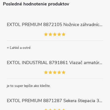
Posledné hodnotenie produktov
EXTOL PREMIUM 8872105 Nožnice záhradnícke dlhé úzke, 200mm, max. prestrih Ø6mm
+ Ľahké a ostré
EXTOL INDUSTRIAL 8791861 Viazač armatúr aku Share20V, bez aku, drôt 0,8mm, oko 8-34mm, bezuhlíkový motor
je to super lepšie ako kliešte.
EXTOL PREMIUM 8871287 Sekera štiepacia 3500g, nylónová násada 910mm