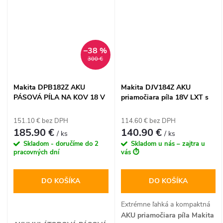
5,0 Ah Li-Ion akumulátormi s
rýchlonabíjačkou a odolným
kufrom Makpac. Vďaka
technológii XPT s ochranou
–38 %
proti prachu a striekajúcej
300 €
vode je táto sada ideálnou
voľbou pre náročné nasadenie
na stavbe aj v dielni.
Makita DPB182Z AKU
Makita DJV184Z AKU
PÁSOVÁ PÍLA NA KOV 18 V
priamočiara píla 18V LXT s
LXT
funkciou Soft No Load (bez
batérie)
151.10 € bez DPH
114.60 € bez DPH
185.90 €
140.90 €
/ ks
/ ks
Skladom - doručíme do 2
Skladom u nás – zajtra u
pracovných dní
vás ⏱️
DO KOŠÍKA
DO KOŠÍKA
Extrémne ľahká a kompaktná
AKU priamočiara píla Makita