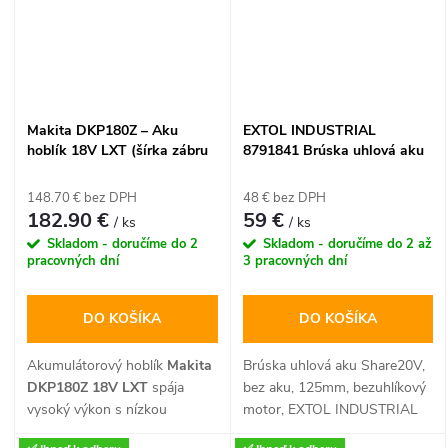
režim automatického
na drevo ponúka plynule
zastavenia, ktorý chráni
nastaviteľný uhlový doraz,
skrutky pred strhnutím. Vďaka
šesť predvolených hĺbok rezu
technológii XPT je ideálnou
a ergonomicky tvarovanú
voľbou pre profesionálnych
pogumovanú rukoväť pre
remeselníkov a
maximálny komfort pri práci.
Makita DKP180Z – Aku
EXTOL INDUSTRIAL
automechanikov, ktorí hľadajú
Je vynikajúcou voľbou pre
hoblík 18V LXT (šírka zábru
8791841 Brúska uhlová aku
spoľahlivosť v akýchkoľvek
každého stolára, ktorý hľadá
82 mm, bez akumulátora a
Share20V, bez aku, 125mm,
podmienkach.
spoľahlivé náradie na pevné a
nabíjačky)
bezuhlíkový motor
148.70 € bez DPH
48 € bez DPH
čisté spoje nábytku.
182.90 €
59 €
/ ks
/ ks
Skladom - doručíme do 2
Skladom - doručíme do 2 až
pracovných dní
3 pracovných dní
DO KOŠÍKA
DO KOŠÍKA
Akumulátorový hoblík
Makita
Brúska uhlová aku Share20V,
DKP180Z 18V LXT
spája
bez aku, 125mm, bezuhlíkový
vysoký výkon s nízkou
motor, EXTOL INDUSTRIAL
hmotnosťou pre maximálnu