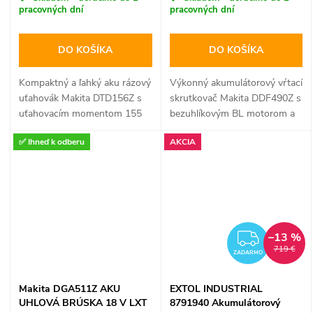
pracovných dní
pracovných dní
DO KOŠÍKA
DO KOŠÍKA
Kompaktný a ľahký aku rázový
Výkonný akumulátorový vŕtací
uťahovák Makita DTD156Z s
skrutkovač Makita DDF490Z s
uťahovacím momentom 155
bezuhlíkovým BL motorom a
Nm je ideálnym pomocníkom
krútiacim momentom až 65
✅ Ihneď k odberu
AKCIA
pre rýchle skrutkovanie bez
Nm ponúka špičkovú kontrolu
námahy. Vybavený LED
pri vŕtaní a skrutkovaní. Vďaka
osvetlením a hliníkovým
kompaktnej dĺžke 167 mm a
krytom prevodovky,
technológii XPT je ideálnym
kompatibilný so všetkými 18V
spoločníkom pre náročnú
LXT akumulátormi.
prácu v stiesnených
–13 %
priestoroch a nepriaznivých
ZADA
719 €
podmienkach.
ZADARMO
Makita DGA511Z AKU
EXTOL INDUSTRIAL
UHLOVÁ BRÚSKA 18 V LXT
8791940 Akumulátorový