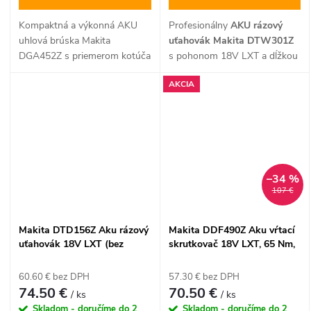
Kompaktná a výkonná AKU
Profesionálny
AKU rázový
uhlová brúska Makita
uťahovák Makita DTW301Z
DGA452Z s priemerom kotúča
s pohonom 18V LXT a dĺžkou
115 mm je ideálnym
tela iba 144 mm ponúka
AKCIA
pomocníkom pre rezanie a
extrémne kompaktné rozmery
brúsenie v miestach bez
pre prácu v stiesnených
prístupu k elektrine. Ponúka
priestoroch. Je vybavený 4
vysoké otáčky 11 000 min⁻¹,
stupňami nastavenia sily
ergonomický dizajn a
uťahovania, 6 inteligentnými
elektronickú ochranu proti
režimami Auto-Stop (3 vpred
–34 %
preťaženiu v rámci overeného
a 3 vzad) pre maximálnu
107 €
18 V LXT systému.
kontrolu nad spojom a
technológiou XPT proti
prachu a vlhkosti. Uťahovák
Makita DTD156Z Aku rázový
Makita DDF490Z Aku vŕtací
disponuje upínaním s
uťahovák 18V LXT (bez
skrutkovač 18V LXT, 65 Nm,
poistným kolíkom a je
batérie a nabíjačky)
BL motor, XPT (bez batérie)
dodávaný v úspornej verzii
60.60 € bez DPH
57.30 € bez DPH
bez akumulátora a nabíjačky.
74.50 €
70.50 €
/ ks
/ ks
Skladom - doručíme do 2
Skladom - doručíme do 2