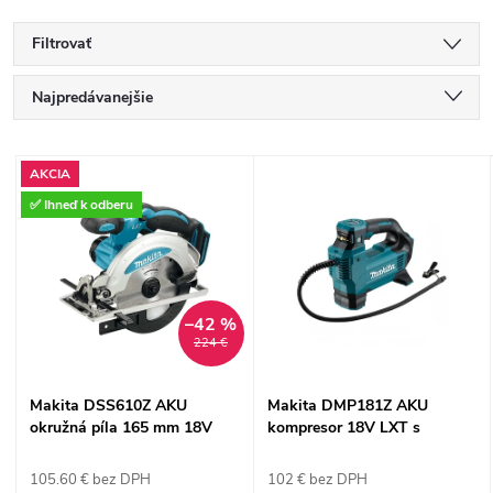
Filtrovať
R
Najpredávanejšie
a
Najlacnejšie
V
AKCIA
Najdrahšie
d
✅ Ihneď k odberu
ý
Abecedne
e
p
n
–42 %
i
224 €
i
s
Makita DSS610Z AKU
Makita DMP181Z AKU
e
okružná píla 165 mm 18V
kompresor 18V LXT s
p
LXT (bez batérie)
digitálnym manometrom (bez
p
batérie)
105.60 € bez DPH
102 € bez DPH