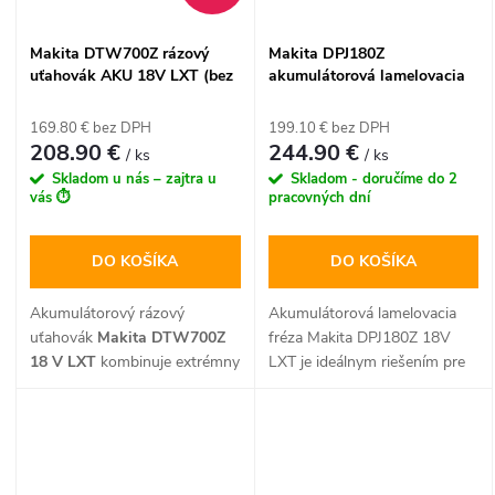
pomocníkom na stavbu, do
záhrady či pre
Makita DTW700Z rázový
Makita DPJ180Z
poľnohospodárov, ktorý šetrí
uťahovák AKU 18V LXT (bez
akumulátorová lamelovacia
váš chrbát aj čas.
batérie)
fréza 18V LXT (bez batérie)
169.80 € bez DPH
199.10 € bez DPH
208.90 €
244.90 €
/ ks
/ ks
Skladom u nás – zajtra u
Skladom - doručíme do 2
vás ⏱️
pracovných dní
DO KOŠÍKA
DO KOŠÍKA
Akumulátorový rázový
Akumulátorová lamelovacia
uťahovák
Makita DTW700Z
fréza Makita DPJ180Z 18V
18 V LXT
kombinuje extrémny
LXT je ideálnym riešením pre
výkon s kompaktnými
presné a rýchle frézovanie
rozmermi pre náročné
drážok na štandardné drevené
montážne práce. Ponúka 4-
ploché lamely bez
stupňovú elektronickú
obmedzovania káblami. Táto
reguláciu otáčok a inteligentný
profesionálna štrbinová fréza