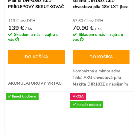
Makita DHP489Z AKU
Makita DJR183Z AKU
motora. Píla disponuje
režimami prietoku vzduchu.
PRÍKLEPOVÝ SKRUTKOVAČ
chvostová píla 18V LXT (bez
integrovaným LED osvetlením
Kompresor je vybavený aj
18 V LXT
batérie)
pracovnej plochy a dodáva sa
funkciou na bezpečné
113 € bez DPH
57.60 € bez DPH
s pílovým kotúčom a
odpustenie nadbytočného
139 €
70.90 €
/ ks
/ ks
paralelným dorazom v balení
vzduchu a dodáva sa so
Skladom u nás – zajtra u
Skladom u nás – zajtra u
bez akumulátora a nabíjačky.
sadou 4 adaptérov bez
vás ⏱️
vás ⏱️
akumulátora a nabíjačky.
DO KOŠÍKA
DO KOŠÍKA
Kompaktná a mimoriadne
ľahká
AKU chvostová píla
AKUMULÁTOROVÝ VŔTACÍ
Makita DJR183Z
s napájaním
SKRUTKOVAČ S
18V LXT je ideálnym
PRÍKLEPOM
✅ Ihneď k odberu
AKCIA
nástrojom na rýchle rezanie
dreva, plastov, kovových
✅ Ihneď k odberu
profilov a sadrokartónu v
stiesnených priestoroch.
Disponuje inovatívnym
systémom beznástrojovej