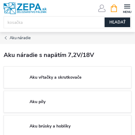
Prejsť
NÁKUPN
KOŠÍK
na
obsah
HĽADAŤ
Aku náradie
Aku náradie s napätím 7,2V/18V
Aku vŕtačky a skrutkovače
Aku píly
Aku brúsky a hoblíky