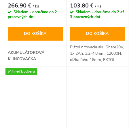
16mm
266.90 €
103.80 €
/ ks
/ ks
Skladom - doručíme do 2
Skladom - doručíme do 2 až
pracovných dní
3 pracovných dní
DO KOŠÍKA
DO KOŠÍKA
Pištoľ nitovacia aku Share20V,
AKUMULÁTOROVÁ
1x 2Ah, 3,2-4,8mm, 12000N,
KLINCOVAČKA
dĺžka ťahu 16mm, EXTOL
PREMIUM
✅ Ihneď k odberu