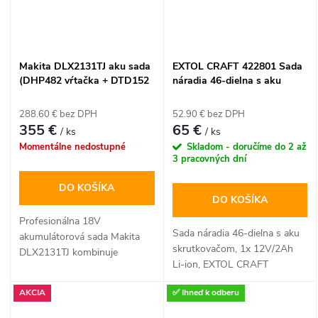
slobodu pohybu a efektívny
výkon všade tam, kde
potrebujete čistotu na
počkanie.
Makita DLX2131TJ aku sada
EXTOL CRAFT 422801 Sada
(DHP482 vŕtačka + DTD152
náradia 46-dielna s aku
uťahovák + 2x 5,0 Ah batéria
vŕtačkou, 1x 12V/2Ah Li-ion
+ Makpac)
288.60 € bez DPH
52.90 € bez DPH
355 €
65 €
/ ks
/ ks
Momentálne nedostupné
Skladom - doručíme do 2 až
3 pracovných dní
DO KOŠÍKA
DO KOŠÍKA
Profesionálna 18V
Sada náradia 46-dielna s aku
akumulátorová sada Makita
skrutkovačom, 1x 12V/2Ah
DLX2131TJ kombinuje
Li-ion, EXTOL CRAFT
výkonný príklepový vŕtací
skrutkovač DHP482 a rázový
AKCIA
✅ Ihneď k odberu
uťahovák DTD152. Set je
vybavený dvoma prémiovými