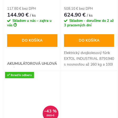
fúrik dvojkolesový Share20V
(2x6Ah, 100L, 260kg)
117.80 € bez DPH
508.10 € bez DPH
144.90 €
624.90 €
/ ks
/ ks
Skladom u nás – zajtra u
Skladom - doručíme do 2 až
vás ⏱️
3 pracovných dní
DO KOŠÍKA
DO KOŠÍKA
Elektrický dvojkolesový fúrik
EXTOL INDUSTRIAL 8791940
AKUMULÁTOROVÁ UHLOVÁ
s nosnosťou až 260 kg a 100l
BRÚSKA
korbou výrazne uľahčuje
✅ Ihneď k odberu
prepravu ťažkých materiálov
bez fyzickej námahy. Vďaka
silnému 500W bezuhlíkovému
motoru s diferenciálom, voľbe
Turbo rýchlosti a pohonu s
dojazdom dozadu hravo
–43 %
zvládne aj náročný stúpavý
369 €
terén. Je ideálnym