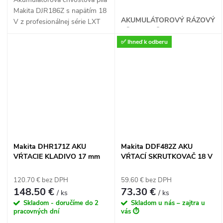
Makita DJR186Z s napätím 18
AKUMULÁTOROVÝ RÁZOVÝ
V z profesionálnej série LXT
UŤAHOVAČ
prináša inovované
✅ Ihneď k odberu
konštrukčné riešenie pre
výrazne vyššiu rýchlosť rezu a
extrémnu odolnosť. Vďaka
pokročilej technológii XPT
proti prachu a vlhkosti,
beznástrojovej výmene plátku
a motorovej brzde je táto
univerzálna priamočiara píla
ideálnym pomocníkom na
náročné rezanie dreva, kovu aj
Makita DHR171Z AKU
Makita DDF482Z AKU
plastov priamo na stavenisku
VŔTACIE KLADIVO 17 mm
VŔTACÍ SKRUTKOVAČ 18 V
alebo v záhrade.
18 V LXT
LXT
120.70 € bez DPH
59.60 € bez DPH
148.50 €
73.30 €
/ ks
/ ks
Skladom - doručíme do 2
Skladom u nás – zajtra u
pracovných dní
vás ⏱️