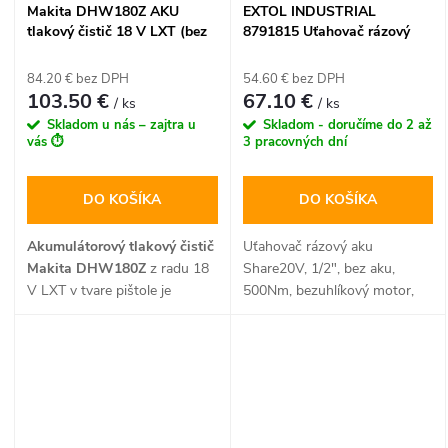
Makita DHW180Z AKU
EXTOL INDUSTRIAL
tlakový čistič 18 V LXT (bez
8791815 Uťahovač rázový
batérie)
aku Share20V, 1/2", bez aku,
500Nm, bezuhlíkový motor
84.20 € bez DPH
54.60 € bez DPH
103.50 €
67.10 €
/ ks
/ ks
Skladom u nás – zajtra u
Skladom - doručíme do 2 až
vás ⏱️
3 pracovných dní
DO KOŠÍKA
DO KOŠÍKA
Akumulátorový tlakový čistič
Uťahovač rázový aku
Makita DHW180Z
z radu 18
Share20V, 1/2", bez aku,
V LXT v tvare pištole je
500Nm, bezuhlíkový motor,
ideálnym riešením pre rýchle
EXTOL INDUSTRIAL
umývanie áut, bicyklov alebo
záhradného nábytku bez
potreby pripojenia k elektrickej
sieti. Vďaka samonasávacej
funkcii a multifunkčnej tryske
5 v 1 ponúka maximálnu