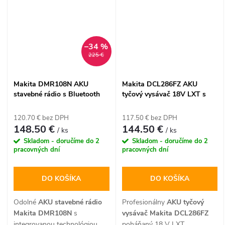
športových loptičiek.
000 ot./min, priemer kotúča
Disponuje prehľadným
115 mm a bleskové nabitie už
digitálnym tlakomerom s
za 22 minút. Ideálna volba pre
funkciou automatického
remeselníkov a náročných
–34 %
vypnutia pri dosiahnutí
kutilov, ktorí vyžadujú
225 €
nastaveného tlaku až do 8,3
maximálnu mobilitu,
bar. Tento prenosný batériový
bezpečnosť a pohodlnú
kompresor sa dodáva so
prepravu náradia.
Makita DMR108N AKU
Makita DCL286FZ AKU
sadou 4 adaptívnych
stavebné rádio s Bluetooth
tyčový vysávač 18V LXT s
koncoviek pre rôzne typy
FM/AM (bez batérie)
cyklónovým filtrom (bez
ventilov.
batérie)
120.70 € bez DPH
117.50 € bez DPH
148.50 €
144.50 €
/ ks
/ ks
Skladom - doručíme do 2
Skladom - doručíme do 2
pracovných dní
pracovných dní
DO KOŠÍKA
DO KOŠÍKA
Odolné
AKU stavebné rádio
Profesionálny
AKU tyčový
Makita DMR108N
s
vysávač Makita DCL286FZ
integrovanou technológiou
poháňaný 18 V LXT