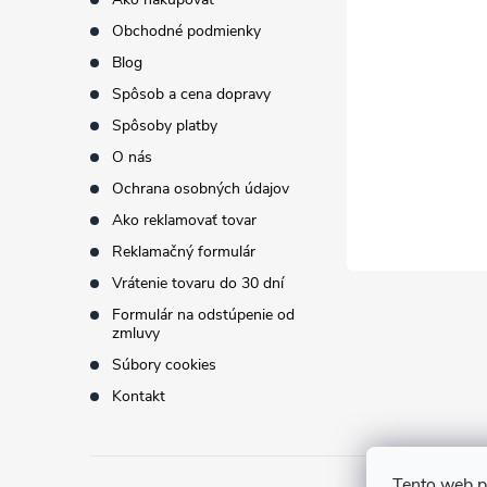
i
Obchodné podmienky
ä
Blog
e
t
Spôsob a cena dopravy
p
Spôsoby platby
i
O nás
r
Ochrana osobných údajov
e
v
Ako reklamovať tovar
k
Reklamačný formulár
Vrátenie tovaru do 30 dní
y
Formulár na odstúpenie od
v
zmluvy
Súbory cookies
ý
Kontakt
p
i
Tento web p