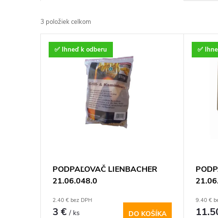
a
3
položiek celkom
d
V
✅ Ihneď k odberu
✅ Ihne
e
ý
n
p
i
i
e
s
p
p
PODPAĽOVAČ LIENBACHER
PODP
r
21.06.048.0
21.06
r
o
2.40 € bez DPH
9.40 € 
o
3 €
11.5
/ ks
DO KOŠÍKA