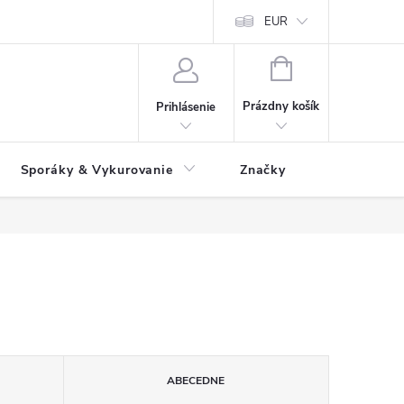
 údajov
Ako reklamovať tovar
Reklamačný formulár
EUR
Vrátenie 
NÁKUPNÝ
KOŠÍK
Prázdny košík
Prihlásenie
Sporáky & Vykurovanie
Značky
ABECEDNE