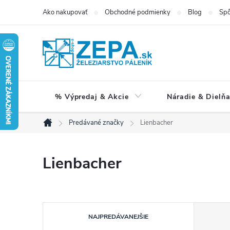
Prejsť
Ako nakupovať
Obchodné podmienky
Blog
Spô
na
obsah
% Výpredaj & Akcie
Náradie & Dielň
Predávané značky
Lienbacher
Domov
Lienbacher
R
NAJPREDÁVANEJŠIE