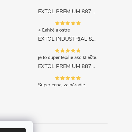
EXTOL PREMIUM 8872105 Nožnice záhradnícke dlhé úzke, 200mm, max. prestrih Ø6mm
+ Ľahké a ostré
EXTOL INDUSTRIAL 8791861 Viazač armatúr aku Share20V, bez aku, drôt 0,8mm, oko 8-34mm, bezuhlíkový motor
je to super lepšie ako kliešte.
EXTOL PREMIUM 8871287 Sekera štiepacia 3500g, nylónová násada 910mm
Super cena, za náradie.