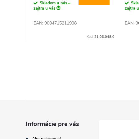
d
Skladom u nás –
Skl
d
zajtra u vás ⏱️
zajtra 
u
EAN: 9004715211998
EAN:
9
u
k
Kód:
21.06.048.0
k
t
t
O
o
o
v
v
l
v
á
Z
d
á
a
Informácie pre vás
p
c
Ako nakupovať