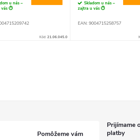
adom u nás –
Skladom u nás –
u vás ⏱️
zajtra u vás ⏱️
004715209742
EAN:
9004715258757
Kód:
21.06.045.0
Prijímame o
platby