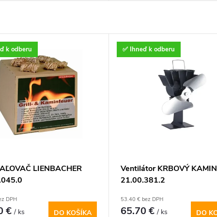
ď k odberu
✅ Ihneď k odberu
AĽOVAČ LIENBACHER
Ventilátor KRBOVÝ KAMIN
.045.0
21.00.381.2
bez DPH
53.40 € bez DPH
0 €
65.70 €
/ ks
/ ks
DO KOŠÍKA
DO K