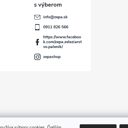
info
@
zepa.sk
0911 826 566
https://www.faceboo
k.com/zepa.zeleziarst
vo.palenik/
zepashop
oužíva súbory cookies. Ďalším