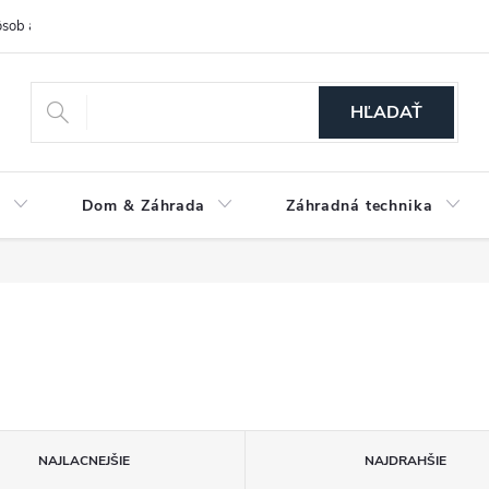
sob a cena dopravy
Spôsoby platby
O nás
Ochrana osobných
HĽADAŤ
a
Dom & Záhrada
Záhradná technika
NAJLACNEJŠIE
NAJDRAHŠIE